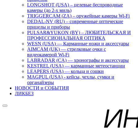
LONGSHOT (USA) – целевые беспроводные
камеры (до 2-х миль)
TRIGGERCAM (ZA) – оружейные камеры Wi-Fi
DEDAL-NV (RU) – современные оптические
прицелы и приборы
PULSAR&YUKON (BY) – ЛЮБИТЕЛЬСКАЯ И
ПРОФЕССИОНАЛЬНАЯ ОПТИКА
WESN (USA) — Карманные ножи и аксессуары
AIMCAM (UK) — стрелковые очки с
видеокамерой Wi-Fi
LABRADAR (CA) — хронографы и аксессуары
KESTREL (USA) — карманные метеостанции
LEAPERS (USA) — кольца и сошки
MAGPUL (USA) - кейсы, чехлы, сумки и
органайзеры
НОВОСТИ и СОБЫТИЯ
ЛИКБЕЗ