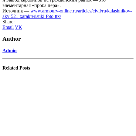
элементарная «проба пера».
Источник —
www.armoury-online.ru/articles/civil/ru/kalashnikov-
akv-521-xarakteristiki-foto-ttx/
Share:
Email
VK
Author
Admin
Related
Posts