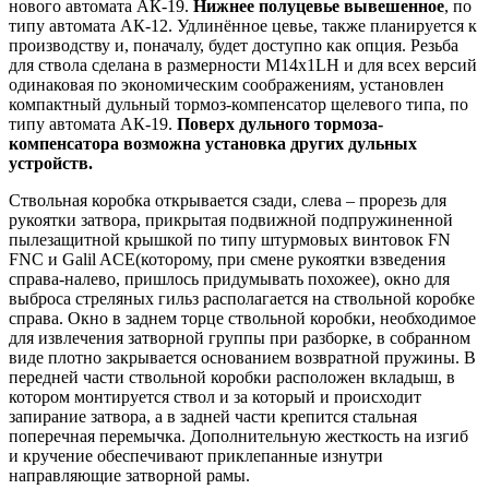
нового автомата АК-19.
Нижнее полуцевье вывешенное
, по
типу автомата АК-12. Удлинённое цевье, также планируется к
производству и, поначалу, будет доступно как опция. Резьба
для ствола сделана в размерности М14x1LH и для всех версий
одинаковая по экономическим соображениям, установлен
компактный дульный тормоз-компенсатор щелевого типа, по
типу автомата АК-19.
Поверх дульного тормоза-
компенсатора возможна установка других дульных
устройств.
Ствольная коробка открывается сзади, слева – прорезь для
рукоятки затвора, прикрытая подвижной подпружиненной
пылезащитной крышкой по типу штурмовых винтовок FN
FNC и Galil ACE(которому, при смене рукоятки взведения
справа-налево, пришлось придумывать похожее), окно для
выброса стреляных гильз располагается на ствольной коробке
справа. Окно в заднем торце ствольной коробки, необходимое
для извлечения затворной группы при разборке, в собранном
виде плотно закрывается основанием возвратной пружины. В
передней части ствольной коробки расположен вкладыш, в
котором монтируется ствол и за который и происходит
запирание затвора, а в задней части крепится стальная
поперечная перемычка. Дополнительную жесткость на изгиб
и кручение обеспечивают приклепанные изнутри
направляющие затворной рамы.