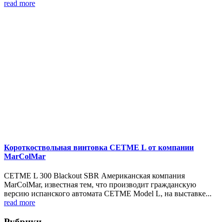
read more
Короткоствольная винтовка CETME L от компании
MarColMar
CETME L 300 Blackout SBR Американская компания
MarColMar, известная тем, что производит гражданскую
версию испанского автомата CETME Model L, на выставке...
read more
Рубрики