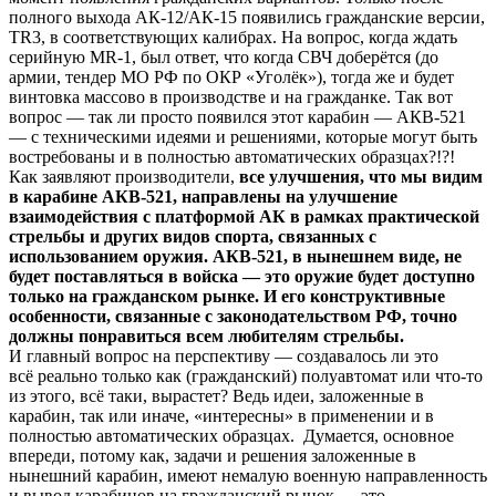
полного выхода АК-12/АК-15 появились гражданские версии,
TR3, в соответствующих калибрах. На вопрос, когда ждать
серийную MR-1, был ответ, что когда СВЧ доберётся (до
армии, тендер МО РФ по ОКР «Уголёк»), тогда же и будет
винтовка массово в производстве и на гражданке. Так вот
вопрос — так ли просто появился этот карабин — АКВ-521
— с техническими идеями и решениями, которые могут быть
востребованы и в полностью автоматических образцах?!?!
Как заявляют производители,
все улучшения, что мы видим
в карабине АКВ-521, направлены на улучшение
взаимодействия с платформой АК в рамках практической
стрельбы и других видов спорта, связанных с
использованием оружия.
АКВ-521, в нынешнем виде, не
будет поставляться в войска — это оружие будет доступно
только на гражданском рынке. И его конструктивные
особенности, связанные с законодательством РФ, точно
должны понравиться всем любителям стрельбы.
И главный вопрос на перспективу — создавалось ли это
всё реально только как (гражданский) полуавтомат или что-то
из этого, всё таки, вырастет? Ведь идеи, заложенные в
карабин, так или иначе, «интересны» в применении и в
полностью автоматических образцах. Думается, основное
впереди, потому как, задачи и решения заложенные в
нынешний карабин, имеют немалую военную направленность
и вывод карабинов на гражданский рынок — это