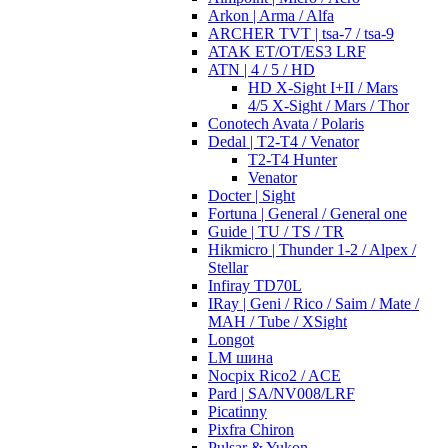
Arkon | Arma / Alfa
ARCHER TVT | tsa-7 / tsa-9
ATAK ET/OT/ES3 LRF
ATN | 4 / 5 / HD
HD X-Sight I+II / Mars
4/5 X-Sight / Mars / Thor
Conotech Avata / Polaris
Dedal | T2-T4 / Venator
T2-T4 Hunter
Venator
Docter | Sight
Fortuna | General / General one
Guide | TU / TS / TR
Hikmicro | Thunder 1-2 / Alpex /
Stellar
Infiray TD70L
IRay | Geni / Rico / Saim / Mate /
MAH / Tube / XSight
Longot
LM шина
Nocpix Rico2 / ACE
Pard | SA/NV008/LRF
Picatinny
Pixfra Chiron
Pulsar & Yukon