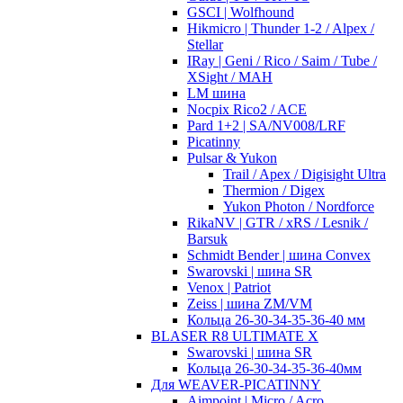
GSCI | Wolfhound
Hikmicro | Thunder 1-2 / Alpex /
Stellar
IRay | Geni / Rico / Saim / Tube /
XSight / MAH
LM шина
Nocpix Rico2 / ACE
Pard 1+2 | SA/NV008/LRF
Picatinny
Pulsar & Yukon
Trail / Apex / Digisight Ultra
Thermion / Digex
Yukon Photon / Nordforce
RikaNV | GTR / xRS / Lesnik /
Barsuk
Schmidt Bender | шина Convex
Swarovski | шина SR
Venox | Patriot
Zeiss | шина ZM/VM
Кольца 26-30-34-35-36-40 мм
BLASER R8 ULTIMATE X
Swarovski | шина SR
Кольца 26-30-34-35-36-40мм
Для WEAVER-PICATINNY
Aimpoint | Micro / Acro