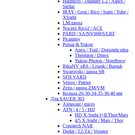
Hikmicro | Thunder 1-2 / Alpex /
Stellar
IRAY | Geni / Rico / Saim / Tube /
XSight
LM шина
Nocpix Rico2 / ACE
PARD | SA/NV008/S/LRF
Picatinny
Pulsar & Yukon
Apex / Trail / Digisight ultra
Thermion / Digex
Yukon Photon / Nordforce
RikaNV xRS / Lesnik / Barsuk
Swarovski | шина SR
SFH VARD
Venox | Patriot
Zeiss | шина ZM/VM
Кольца 26-30-34-35-36-40 мм
Для SAUER 303
Aimpoint | micro
ATN | 4 / 5 / HD
HD X-Sight I+II/Thor/Mars
4/5 X-Sight / Mars / Thor
Conotech NAR
Dedal | T2-T4 / Venator