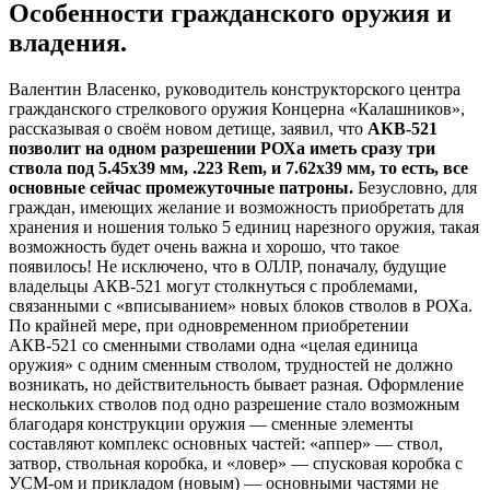
Особенности гражданского оружия и
владения.
Валентин Власенко, руководитель конструкторского центра
гражданского стрелкового оружия Концерна «Калашников»,
рассказывая о своём новом детище, заявил, что
АКВ-521
позволит на одном разрешении РОХа иметь сразу три
ствола под 5.45х39 мм, .223 Rem, и 7.62х39 мм, то есть, все
основные сейчас промежуточные патроны.
Безусловно, для
граждан, имеющих желание и возможность приобретать для
хранения и ношения только 5 единиц нарезного оружия, такая
возможность будет очень важна и хорошо, что такое
появилось! Не исключено, что в ОЛЛР, поначалу, будущие
владельцы АКВ-521 могут столкнуться с проблемами,
связанными с «вписыванием» новых блоков стволов в РОХа.
По крайней мере, при одновременном приобретении
АКВ-521 со сменными стволами одна «целая единица
оружия» с одним сменным стволом, трудностей не должно
возникать, но действительность бывает разная. Оформление
нескольких стволов под одно разрешение стало возможным
благодаря конструкции оружия — сменные элементы
составляют комплекс основных частей: «аппер» — ствол,
затвор, ствольная коробка, и «ловер» — спусковая коробка с
УСМ-ом и прикладом (новым) — основными частями не