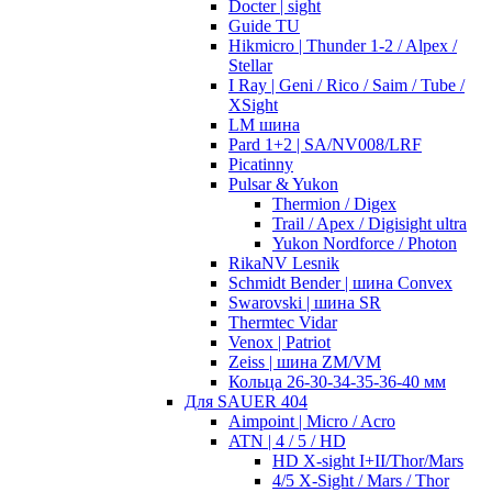
Docter | sight
Guide TU
Hikmicro | Thunder 1-2 / Alpex /
Stellar
I Ray | Geni / Rico / Saim / Tube /
XSight
LM шина
Pard 1+2 | SA/NV008/LRF
Picatinny
Pulsar & Yukon
Thermion / Digex
Trail / Apex / Digisight ultra
Yukon Nordforce / Photon
RikaNV Lesnik
Schmidt Bender | шина Convex
Swarovski | шина SR
Thermtec Vidar
Venox | Patriot
Zeiss | шина ZM/VM
Кольца 26-30-34-35-36-40 мм
Для SAUER 404
Aimpoint | Micro / Acro
ATN | 4 / 5 / HD
HD X-sight I+II/Thor/Mars
4/5 X-Sight / Mars / Thor