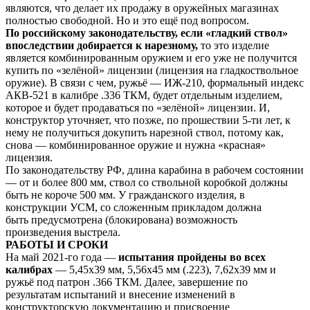
являются, что делает их продажу в оружейных магазинах
полностью свободной. Но и это ещё под вопросом.
По российскому законодательству, если «гладкий ствол»
впоследствии добирается к нарезному,
то это изделие
является комбинированным оружием и его уже не получится
купить по «зелёной» лицензии (лицензия на гладкоствольное
оружие). В связи с чем, ружьё — ИЖ-210, формальный индекс
АКВ-521 в калибре .336 ТКМ, будет отдельным изделием,
которое и будет продаваться по «зелёной» лицензии. И,
конструктор уточняет, что позже, по прошествии 5-ти лет, к
нему не получиться докупить нарезной ствол, потому как,
снова — комбинированное оружие и нужна «красная»
лицензия.
По законодательству РФ, длина карабина в рабочем состоянии
— от и более 800 мм, ствол со ствольной коробкой должны
быть не короче 500 мм. У гражданского изделия, в
конструкции УСМ, со сложенным прикладом должна
быть предусмотрена (блокирована) возможность
произведения выстрела.
РАБОТЫ И СРОКИ
На май 2021-го года —
испытания пройдены во всех
калибрах
— 5,45х39 мм, 5,56х45 мм (.223), 7,62х39 мм и
ружьё под патрон .366 ТКМ. Далее, завершение по
результатам испытаний и внесение изменений в
конструкторскую документацию и присвоение