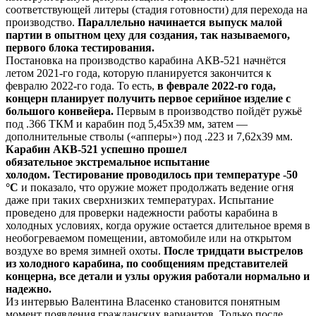
соответствующей литеры (стадия готовности) для перехода на
производство.
Параллельно начинается выпуск малой
партии в опытном цеху для создания, так называемого,
первого блока тестирования.
Постановка на производство карабина АКВ-521 начнётся
летом 2021-го года, которую планируется закончится к
февралю 2022-го года. То есть,
в феврале 2022-го года,
концерн планирует получить первое серийное изделие с
большого конвейера.
Первым в производство пойдёт ружьё
под .366 ТКМ и карабин под 5,45х39 мм, затем —
дополнительные стволы («апперы») под .223 и 7,62х39 мм.
Карабин АКВ-521 успешно прошел
обязательное экстремальное испытание
холодом. Тестирование проводилось при температуре -50
°C
и показало, что оружие может продолжать ведение огня
даже при таких сверхнизких температурах. Испытание
проведено для проверки надежности работы карабина в
холодных условиях, когда оружие остается длительное время в
необогреваемом помещении, автомобиле или на открытом
воздухе во время зимней охоты.
После тридцати выстрелов
из холодного карабина, по сообщениям представителей
концерна, все детали и узлы оружия работали нормально и
надежно.
Из интервью Валентина Власенко становится понятным
момент появления гражданских вариантов. Только после