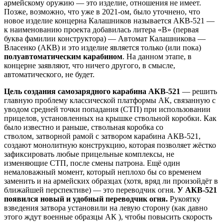
армейскому оружию — это изделие, отношения не имеет.
Позже, возможно, что уже в 2021-ом, было уточнено, что
новое изделие концерна Калашников называется АКВ-521 —
к наименованию проекта добавилась литера «В» (первая
буква фамилии конструктора) — Автомат Калашникова —
Власенко (АКВ) и это изделие является только (или пока)
полуавтоматическим карабином
. На данном этапе, в
концерне заявляют, что ничего другого, в смысле,
автоматического, не будет.
Цель создания самозарядного карабина АКВ-521
— решить
главную проблему классической платформы АК, связанную с
уводом средней точки попадания (СТП) при использовании
прицелов, установленных на крышке ствольной коробки. Как
было известно и раньше, ствольная коробка со
стволом, затворной рамой с затвором карабина АКВ-521,
создают монолитную конструкцию, которая позволяет жёстко
зафиксировать любые прицельные комплексы, не
изменяющие СТП, после смены патрона. Ещё один
немаловажный момент, который неплохо бы со временем
заменить и на армейских образцах (хотя, вряд ли произойдёт в
ближайшей перспективе) — это переводчик огня.
У АКВ-521
появился новый и удобный переводчик огня.
Рукоятку
взведения затвора установили на левую сторону (как давно
этого ждут военные образцы АК ), чтобы повысить скорость