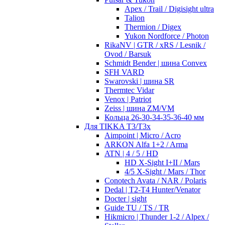
Apex / Trail / Digisight ultra
Talion
Thermion / Digex
Yukon Nordforce / Photon
RikaNV | GTR / xRS / Lesnik /
Ovod / Barsuk
Schmidt Bender | шина Convex
SFH VARD
Swarovski | шина SR
Thermtec Vidar
Venox | Patriot
Zeiss | шина ZM/VM
Кольца 26-30-34-35-36-40 мм
Для TIKKA T3/T3x
Aimpoint | Micro / Acro
ARKON Alfa 1+2 / Arma
ATN | 4 / 5 / HD
HD X-Sight I+II / Mars
4/5 X-Sight / Mars / Thor
Conotech Avata / NAR / Polaris
Dedal | T2-T4 Hunter/Venator
Docter | sight
Guide TU / TS / TR
Hikmicro | Thunder 1-2 / Alpex /