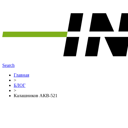
Search
Главная
>
БЛОГ
>
Калашников АКВ-521