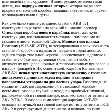
взаимодействия с оружием. В конструкцию внесена такая
деталь, как
подпружиненная шторка
, которая закрывает
прорезь в ствольной коробке, защищая внутренности оружия
от попадания пыли и грязи.
Как уже было упомянуто ранее, карабин АКВ-521
конструктивно разделён на верхний и нижний ресивер.
Ствольная коробка нового карабина
, имеет жесткую
конструкцию, изготавливается методом штампования из
стального листа, толщиной 1,5мм.
Монолитная планка
Picatinny
(1913-MIL-STD), интегрированная в верхнюю часть
ствольной коробки и идущая от переднего торца цевья до
заднего торца ствольной коробки, обеспечивает надёжную и
стабильную базу для установки (крепления) любых
оптических прицелов, ночных и тепловизионных приборов и
насадок, фонарей и ИК-осветителей. Карабин Калашников
АКВ-521
использует классическую автоматику с газовым
двигателем с длинным ходом поршня и запирание
поворотным затвором на два боевых упора.
Газоотводный
механизм с жёстко закрепленной в ствольной коробке
несъёмной газовой трубкой и передней пробкой-заглушкой,
расположенной в газовой камере, позаимствован от автомата
АК-12/TR-3. В базовой комплектации карабин АКВ-521
оснащается мушкой на газовой камере по типу автомата TR-3/
АК-12 и регулируемым диоптрическим целиком по типу