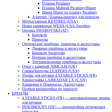
Планка Picatinny
Планка Multirail Picatinny/Blaser
Шина Blaser на планку Picatinny
Адаптер / Планка-переход для прицела
Метеостанции KESTREL (USA)
Ножи карманные WESN (USA-Sweden)
Оптика SWAROVSKI (AT)
Бинокли
Прицелы
Оптические приборы, прицелы и аксессуары
Дневные приборы и аксессуары
Бинокли Swarovski
Ночные приборы и аксессуары
Тепловизионные приборы и аксессуары
Очки с камерой AIMCAM (UK)
Сошки/Биподы LEAPERS (USA)
Упоры для оружия 4 STABLE STICKS (FR)
Хронографы LABRADAR LX (CAN)
Хранение и Переноска, Аксессуары
Подбор кронштейна по прицелу
БРЕНДЫ
4 STABLE STICKS (FR) — инновационные опоры
для оружия
INNOMOUNT (DE) — кронштейны оптических
прицелов