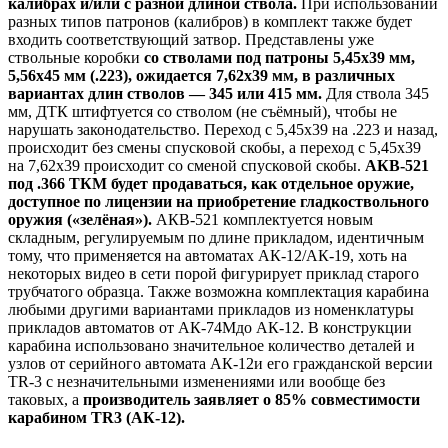
калибрах и/или с разной длиной ствола.
При использовании
разных типов патронов (калибров) в комплект также будет
входить соответствующий затвор. Представлены уже
ствольные коробки
со стволами под патроны 5,45х39 мм,
5,56х45 мм (.223), ожидается 7,62х39 мм, в различных
вариантах длин стволов — 345 или 415 мм.
Для ствола 345
мм, ДТК штифтуется со стволом (не съёмный), чтобы не
нарушать законодательство. Переход с 5,45х39 на .223 и назад,
происходит без смены спусковой скобы, а переход с 5,45х39
на 7,62х39 происходит со сменой спусковой скобы.
АКВ-521
под .366 ТКМ будет продаваться, как отдельное оружие,
доступное по лицензии на приобретение гладкоствольного
оружия («зелёная»).
АКВ-521 комплектуется новым
складным, регулируемым по длине прикладом, идентичным
тому, что применяется на автоматах АК-12/АК-19, хоть на
некоторых видео в сети порой фигурирует приклад старого
трубчатого образца. Также возможна комплектация карабина
любыми другими вариантами прикладов из номенклатуры
прикладов автоматов от АК-74Мдо АК-12. В конструкции
карабина использовано значительное количество деталей и
узлов от серийного автомата АК-12и его гражданской версии
TR-3 с незначительными изменениями или вообще без
таковых, а
производитель заявляет о 85% совместимости
карабином TR3 (АК-12).