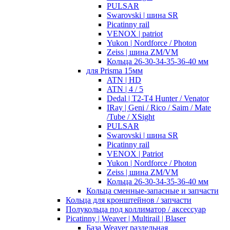
PULSAR
Swarovski | шина SR
Picatinny rail
VENOX | patriot
Yukon | Nordforce / Photon
Zeiss | шина ZM/VM
Кольца 26-30-34-35-36-40 мм
для Prisma 15мм
ATN | HD
ATN | 4 / 5
Dedal | T2-T4 Hunter / Venator
IRay | Geni / Rico / Saim / Mate
/Tube / XSight
PULSAR
Swarovski | шина SR
Picatinny rail
VENOX | Patriot
Yukon | Nordforce / Photon
Zeiss | шина ZM/VM
Кольца 26-30-34-35-36-40 мм
Кольца сменные-запасные и запчасти
Кольца для кронштейнов / запчасти
Полукольца под коллиматор / аксессуар
Picatinny | Weaver | Multirail | Blaser
База Weaver раздельная