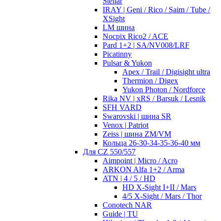
Stellar
IRAY | Geni / Rico / Saim / Tube /
XSight
LM шина
Nocpix Rico2 / ACE
Pard 1+2 | SA/NV008/LRF
Picatinny
Pulsar & Yukon
Apex / Trail / Digisight ultra
Thermion / Digex
Yukon Photon / Nordforce
Rika NV | xRS / Barsuk / Lesnik
SFH VARD
Swarovski | шина SR
Venox | Patriot
Zeiss | шина ZM/VM
Кольца 26-30-34-35-36-40 мм
Для CZ 550/557
Aimpoint | Micro / Acro
ARKON Alfa 1+2 / Arma
ATN | 4 / 5 / HD
HD X-Sight I+II / Mars
4/5 X-Sight / Mars / Thor
Conotech NAR
Guide | TU