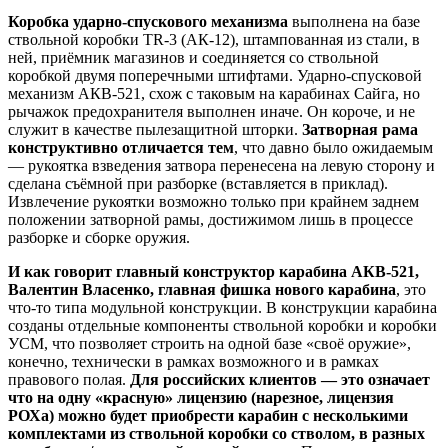
Коробка ударно-спускового механизма
выполнена на базе
ствольной коробки TR-3 (АК-12), штампованная из стали, в
ней, приёмник магазинов и соединяется со ствольной
коробкой двумя поперечными штифтами. Ударно-спусковой
механизм АКВ-521, схож с таковым на карабинах Сайга, но
рычажок предохранителя выполнен иначе. Он короче, и не
служит в качестве пылезащитной шторки.
Затворная рама
конструктивно отличается тем
, что давно было ожидаемым
— рукоятка взведения затвора перенесена на левую сторону и
сделана съёмной при разборке (вставляется в приклад).
Извлечение рукоятки возможно только при крайнем заднем
положении затворной рамы, достижимом лишь в процессе
разборке и сборке оружия.
И как говорит главный конструктор карабина АКВ-521,
Валентин Власенко, главная фишка нового карабина
, это
что-то типа модульной конструкции. В конструкции карабина
созданы отдельные компоненты ствольной коробки и коробки
УСМ, что позволяет строить на одной базе «своё оружие»,
конечно, технически в рамках возможного и в рамках
правового полая.
Для российских клиентов — это означает
что на одну «красную» лицензию (нарезное, лицензия
РОХа) можно будет приобрести карабин с несколькими
комплектами из ствольной коробки со стволом, в разных