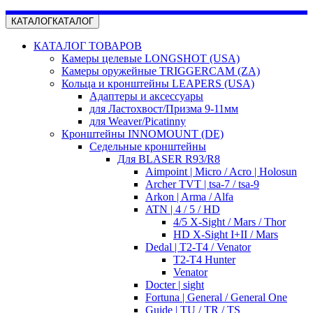
КАТАЛОГ
КАТАЛОГ
КАТАЛОГ ТОВАРОВ
Камеры целевые LONGSHOT (USA)
Камеры оружейные TRIGGERCAM (ZA)
Кольца и кронштейны LEAPERS (USA)
Адаптеры и аксессуары
для Ластохвост/Призма 9-11мм
для Weaver/Picatinny
Кронштейны INNOMOUNT (DE)
Седельные кронштейны
Для BLASER R93/R8
Aimpoint | Micro / Acro | Holosun
Archer TVT | tsa-7 / tsa-9
Arkon | Arma / Alfa
ATN | 4 / 5 / HD
4/5 X-Sight / Mars / Thor
HD X-Sight I+II / Mars
Dedal | T2-T4 / Venator
T2-T4 Hunter
Venator
Docter | sight
Fortuna | General / General One
Guide | TU / TR / TS