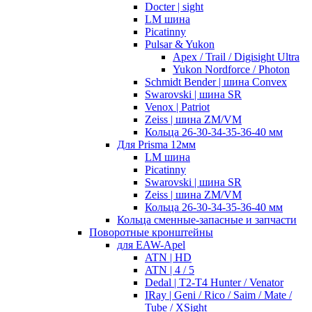
Docter | sight
LM шина
Picatinny
Pulsar & Yukon
Apex / Trail / Digisight Ultra
Yukon Nordforce / Photon
Schmidt Bender | шина Convex
Swarovski | шина SR
Venox | Patriot
Zeiss | шина ZM/VM
Кольца 26-30-34-35-36-40 мм
Для Prisma 12мм
LM шина
Picatinny
Swarovski | шина SR
Zeiss | шина ZM/VM
Кольца 26-30-34-35-36-40 мм
Кольца сменные-запасные и запчасти
Поворотные кронштейны
для EAW-Apel
ATN | HD
ATN | 4 / 5
Dedal | T2-T4 Hunter / Venator
IRay | Geni / Rico / Saim / Mate /
Tube / XSight