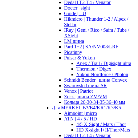
Dedal | T2-T4 / Venator
Docter | sight
Guide | TU
Hikmicro | Thunder 1-2 / Alpex /
Stellar
IRay | Geni / Rico / Saim / Tube /
XSight
LM шина
Pard 1+2 | SA/NV008/LRF
Picatinny
Pulsar & Yukon
Apex / Trail / Digisight ultra
Thermion / Digex
Yukon Nordforce / Photon
Schmidt Bender | шина Convex
Swarovski | шина SR
Venox | Patriot
Zeiss | шина ZM/VM
Кольца 26-30-34-35-36-40 мм
Для MERKEL B3/B4/KR1/K3/K5
Aimpoint | micro
ATN | 4 / 5 / HD
4/5 X-Sight / Mars / Thor
HD X-sight I+II/Thor/Mars
Dedal | T2-T4 / Venator