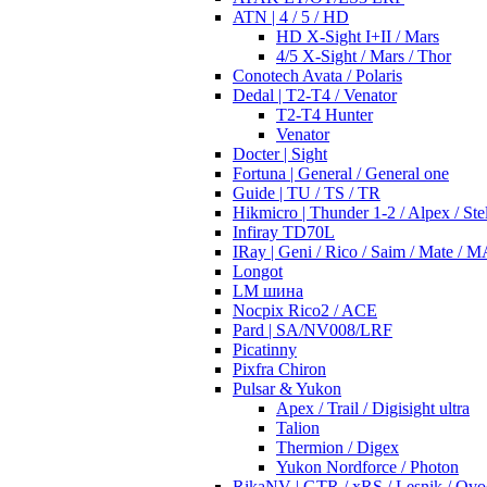
ATN | 4 / 5 / HD
HD X-Sight I+II / Mars
4/5 X-Sight / Mars / Thor
Conotech Avata / Polaris
Dedal | T2-T4 / Venator
T2-T4 Hunter
Venator
Docter | Sight
Fortuna | General / General one
Guide | TU / TS / TR
Hikmicro | Thunder 1-2 / Alpex / Stel
Infiray TD70L
IRay | Geni / Rico / Saim / Mate / 
Longot
LM шина
Nocpix Rico2 / ACE
Pard | SA/NV008/LRF
Picatinny
Pixfra Chiron
Pulsar & Yukon
Apex / Trail / Digisight ultra
Talion
Thermion / Digex
Yukon Nordforce / Photon
RikaNV | GTR / xRS / Lesnik / Ovo