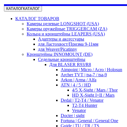
КАТАЛОГ
КАТАЛОГ
КАТАЛОГ ТОВАРОВ
Камеры целевые LONGSHOT (USA)
Камеры оружейные TRIGGERCAM (ZA)
Кольца и кронштейны LEAPERS (USA)
Адаптеры и аксессуары
для Ластохвост/Призма 9-11мм
для Weaver/Picatinny
Кронштейны INNOMOUNT (DE)
Седельные кронштейны
Для BLASER R93/R8
Aimpoint | Micro / Acro | Holosun
Archer TVT | tsa-7 / tsa-9
Arkon | Arma / Alfa
ATN | 4 / 5 / HD
4/5 X-Sight / Mars / Thor
HD X-Sight I+II / Mars
Dedal | T2-T4 / Venator
T2-T4 Hunter
Venator
Docter | sight
Fortuna | General / General One
Guide | TU / TR / TS