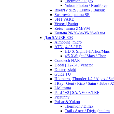
Thermion / Digex
Yukon Photon / Nordforce
RikaNV xRS / Lesnik / Barsuk
Swarovski | шина SR
SFH VARD
Venox | Patriot
Zeiss | шина ZM/VM
Кольца 26-30-34-35-36-40 мм
Для SAUER 303
Aimpoint | micro
ATN | 4 / 5 / HD
HD X-Sight I+II/Thor/Mars
4/5 X-Sight / Mars / Thor
Conotech NAR
Dedal | T2-T4 / Venator
Docter | sight
Guide TU
Hikmicro | Thunder 1-2 / Alpex / Stel
I Ray | Geni / Rico / Saim / Tube / X
LM шина
Pard 1+2 | SA/NV008/LRF
Picatinny
Pulsar & Yukon
Thermion / Digex
Trail / Apex / Digisight ultra