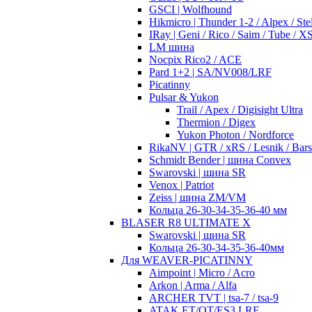
GSCI | Wolfhound
Hikmicro | Thunder 1-2 / Alpex / Stel
IRay | Geni / Rico / Saim / Tube / 
LM шина
Nocpix Rico2 / ACE
Pard 1+2 | SA/NV008/LRF
Picatinny
Pulsar & Yukon
Trail / Apex / Digisight Ultra
Thermion / Digex
Yukon Photon / Nordforce
RikaNV | GTR / xRS / Lesnik / Bar
Schmidt Bender | шина Convex
Swarovski | шина SR
Venox | Patriot
Zeiss | шина ZM/VM
Кольца 26-30-34-35-36-40 мм
BLASER R8 ULTIMATE X
Swarovski | шина SR
Кольца 26-30-34-35-36-40мм
Для WEAVER-PICATINNY
Aimpoint | Micro / Acro
Arkon | Arma / Alfa
ARCHER TVT | tsa-7 / tsa-9
ATAK ET/OT/ES3 LRF