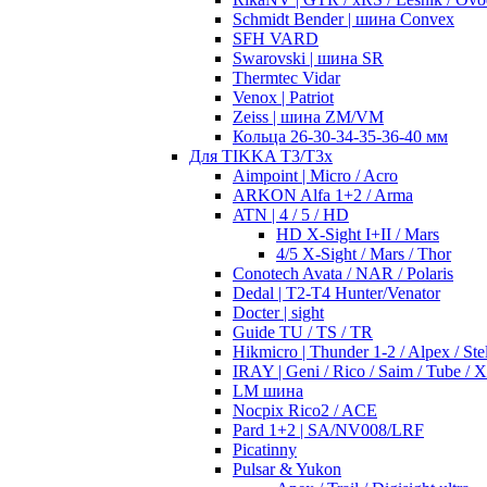
Schmidt Bender | шина Convex
SFH VARD
Swarovski | шина SR
Thermtec Vidar
Venox | Patriot
Zeiss | шина ZM/VM
Кольца 26-30-34-35-36-40 мм
Для TIKKA T3/T3x
Aimpoint | Micro / Acro
ARKON Alfa 1+2 / Arma
ATN | 4 / 5 / HD
HD X-Sight I+II / Mars
4/5 X-Sight / Mars / Thor
Conotech Avata / NAR / Polaris
Dedal | T2-T4 Hunter/Venator
Docter | sight
Guide TU / TS / TR
Hikmicro | Thunder 1-2 / Alpex / Stel
IRAY | Geni / Rico / Saim / Tube / 
LM шина
Nocpix Rico2 / ACE
Pard 1+2 | SA/NV008/LRF
Picatinny
Pulsar & Yukon