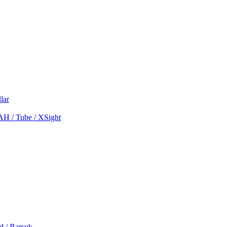
lar
MAH / Tube / XSight
d / Barsuk