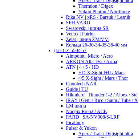
Apex / Trail / Digisight ultra
Thermion / Digex
Yukon Photon / Nordforce
Rika NV | xRS / Barsuk / Lesnik
SFH VARD
Swarovski | шина SR
Venox | Patriot
Zeiss | шина ZM/VM
Кольца 26-30-34-35-36-40 мм
Для CZ 550/557
Aimpoint | Micro / Acro
ARKON Alfa 1+2 / Arma
ATN | 4 / 5 / HD
HD X-Sight I+II / Mars
4/5 X-Sight / Mars / Thor
Conotech NAR
Guide | TU
Hikmicro | Thunder 1-2 / Alpex / Stel
IRAY | Geni / Rico / Saim / Tube / 
LM шина
Nocpix Rico2 / ACE
PARD | SA/NV008/S/LRF
Picatinny
Pulsar & Yukon
Apex / Trail / Digisight ultra