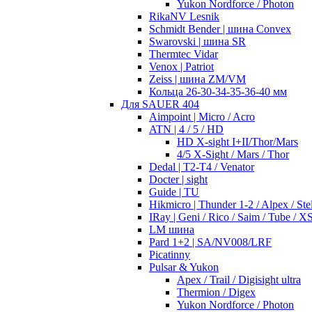
Yukon Nordforce / Photon
RikaNV Lesnik
Schmidt Bender | шина Convex
Swarovski | шина SR
Thermtec Vidar
Venox | Patriot
Zeiss | шина ZM/VM
Кольца 26-30-34-35-36-40 мм
Для SAUER 404
Aimpoint | Micro / Acro
ATN | 4 / 5 / HD
HD X-sight I+II/Thor/Mars
4/5 X-Sight / Mars / Thor
Dedal | T2-T4 / Venator
Docter | sight
Guide | TU
Hikmicro | Thunder 1-2 / Alpex / Stel
IRay | Geni / Rico / Saim / Tube / X
LM шина
Pard 1+2 | SA/NV008/LRF
Picatinny
Pulsar & Yukon
Apex / Trail / Digisight ultra
Thermion / Digex
Yukon Nordforce / Photon