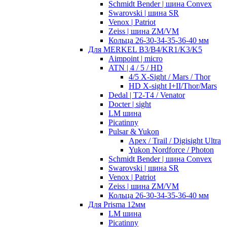
Schmidt Bender | шина Convex
Swarovski | шина SR
Venox | Patriot
Zeiss | шина ZM/VM
Кольца 26-30-34-35-36-40 мм
Для MERKEL B3/B4/KR1/K3/K5
Aimpoint | micro
ATN | 4 / 5 / HD
4/5 X-Sight / Mars / Thor
HD X-sight I+II/Thor/Mars
Dedal | T2-T4 / Venator
Docter | sight
LM шина
Picatinny
Pulsar & Yukon
Apex / Trail / Digisight Ultra
Yukon Nordforce / Photon
Schmidt Bender | шина Convex
Swarovski | шина SR
Venox | Patriot
Zeiss | шина ZM/VM
Кольца 26-30-34-35-36-40 мм
Для Prisma 12мм
LM шина
Picatinny