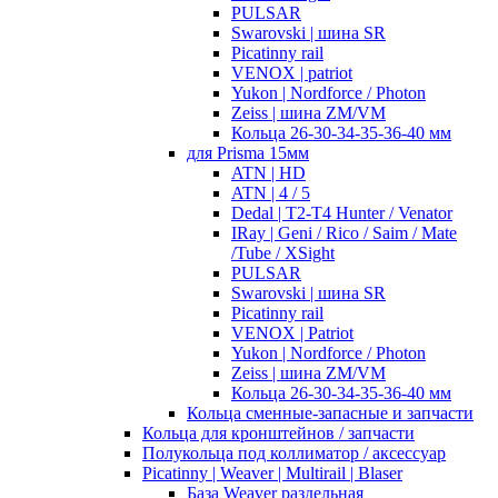
PULSAR
Swarovski | шина SR
Picatinny rail
VENOX | patriot
Yukon | Nordforce / Photon
Zeiss | шина ZM/VM
Кольца 26-30-34-35-36-40 мм
для Prisma 15мм
ATN | HD
ATN | 4 / 5
Dedal | T2-T4 Hunter / Venator
IRay | Geni / Rico / Saim / Mate
/Tube / XSight
PULSAR
Swarovski | шина SR
Picatinny rail
VENOX | Patriot
Yukon | Nordforce / Photon
Zeiss | шина ZM/VM
Кольца 26-30-34-35-36-40 мм
Кольца сменные-запасные и запчасти
Кольца для кронштейнов / запчасти
Полукольца под коллиматор / аксессуар
Picatinny | Weaver | Multirail | Blaser
База Weaver раздельная