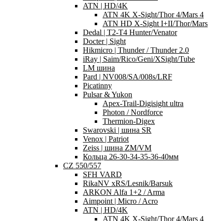
ATN | HD/4K
ATN 4K X-Sight/Thor 4/Mars 4
ATN HD X-Sight I+II/Thor/Mars
Dedal | T2-T4 Hunter/Venator
Docter | Sight
Hikmicro | Thunder / Thunder 2.0
iRay | Saim/Rico/Geni/XSight/Tube
LM шина
Pard | NV008/SA/008s/LRF
Picatinny
Pulsar & Yukon
Apex-Trail-Digisight ultra
Photon / Nordforce
Thermion-Digex
Swarovski | шина SR
Venox | Patriot
Zeiss | шина ZM/VM
Кольца 26-30-34-35-36-40мм
CZ 550/557
SFH VARD
RikaNV xRS/Lesnik/Barsuk
ARKON Alfa 1+2 / Arma
Aimpoint | Micro / Acro
ATN | HD/4K
ATN 4K X-Sight/Thor 4/Mars 4