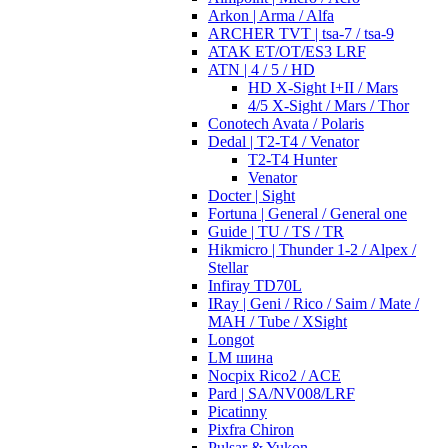
Arkon | Arma / Alfa
ARCHER TVT | tsa-7 / tsa-9
ATAK ET/OT/ES3 LRF
ATN | 4 / 5 / HD
HD X-Sight I+II / Mars
4/5 X-Sight / Mars / Thor
Conotech Avata / Polaris
Dedal | T2-T4 / Venator
T2-T4 Hunter
Venator
Docter | Sight
Fortuna | General / General one
Guide | TU / TS / TR
Hikmicro | Thunder 1-2 / Alpex /
Stellar
Infiray TD70L
IRay | Geni / Rico / Saim / Mate /
MAH / Tube / XSight
Longot
LM шина
Nocpix Rico2 / ACE
Pard | SA/NV008/LRF
Picatinny
Pixfra Chiron
Pulsar & Yukon