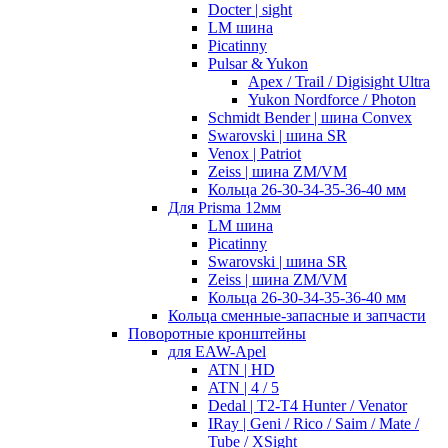
Docter | sight
LM шина
Picatinny
Pulsar & Yukon
Apex / Trail / Digisight Ultra
Yukon Nordforce / Photon
Schmidt Bender | шина Convex
Swarovski | шина SR
Venox | Patriot
Zeiss | шина ZM/VM
Кольца 26-30-34-35-36-40 мм
Для Prisma 12мм
LM шина
Picatinny
Swarovski | шина SR
Zeiss | шина ZM/VM
Кольца 26-30-34-35-36-40 мм
Кольца сменные-запасные и запчасти
Поворотные кронштейны
для EAW-Apel
ATN | HD
ATN | 4 / 5
Dedal | T2-T4 Hunter / Venator
IRay | Geni / Rico / Saim / Mate /
Tube / XSight