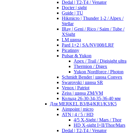
Dedal | T2-T4 / Venator
Docter | sight
Guide | TU
Hikmicro | Thunder 1-2 / Alpex /
Stellar
IRay | Geni / Rico / Saim / Tube /
XSight
LM шина
Pard 1+2 | SA/NV008/LRF
Picatinny
Pulsar & Yukon
Apex / Trail / Digisight ultra
Thermion / Digex
Yukon Nordforce / Photon
Schmidt Bender | шина Convex
Swarovski | шина SR
Venox | Patriot
Zeiss | шина ZM/VM
Кольца 26-30-34-35-36-40 мм
Для MERKEL B3/B4/KR1/K3/K5
Aimpoint | micro
ATN | 4 / 5 / HD
4/5 X-Sight / Mars / Thor
HD X-sight I+II/Thor/Mars
Dedal | T2-T4 / Venator