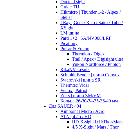
Docter | sight
Guide TU
Hikmicro | Thunder 1-2 / Alpex /
Stellar
I Ray | Geni / Rico / Saim / Tube /
XSight
LM шина
Pard 1+2 | SA/NV008/LRF
Picatinny
Pulsar & Yukon
Thermion / Digex
Trail / Apex / Digisight ultra
Yukon Nordforce / Photon
RikaNV Lesnik
Schmidt Bender | шина Convex
Swarovski | шина SR
Thermtec Vidar
Venox | Patriot
Zeiss | шина ZM/VM
Кольца 26-30-34-35-36-40 мм
Для SAUER 404
Aimpoint | Micro / Acro
ATN | 4 / 5 / HD
HD X-sight I+II/Thor/Mars
4/5 X-Sight / Mars / Thor