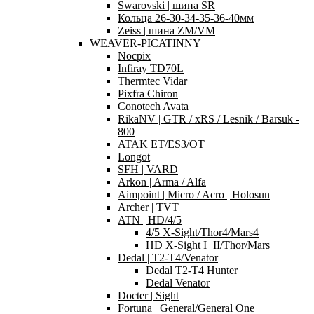
Swarovski | шина SR
Кольца 26-30-34-35-36-40мм
Zeiss | шина ZM/VM
WEAVER-PICATINNY
Nocpix
Infiray TD70L
Thermtec Vidar
Pixfra Chiron
Conotech Avata
RikaNV | GTR / xRS / Lesnik / Barsuk -
800
ATAK ET/ES3/OT
Longot
SFH | VARD
Arkon | Arma / Alfa
Aimpoint | Micro / Acro | Holosun
Archer | TVT
ATN | HD/4/5
4/5 X-Sight/Thor4/Mars4
HD X-Sight I+II/Thor/Mars
Dedal | T2-T4/Venator
Dedal T2-T4 Hunter
Dedal Venator
Docter | Sight
Fortuna | General/General One