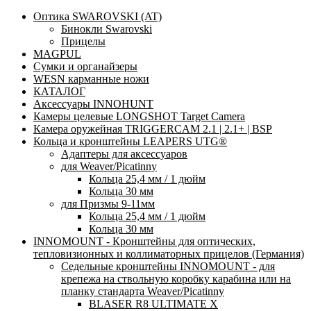
Оптика SWAROVSKI (AT)
Бинокли Swarovski
Прицелы
MAGPUL
Сумки и органайзеры
WESN карманные ножи
КАТАЛОГ
Аксессуары INNOHUNT
Камеры целевые LONGSHOT Target Camera
Камера оружейная TRIGGERCAM 2.1 | 2.1+ | BSP
Кольца и кронштейны LEAPERS UTG®
Адаптеры для аксессуаров
для Weaver/Picatinny
Кольца 25,4 мм / 1 дюйм
Кольца 30 мм
для Призмы 9-11мм
Кольца 25,4 мм / 1 дюйм
Кольца 30 мм
INNOMOUNT - Кронштейны для оптических,
тепловизионных и коллиматорных прицелов (Германия)
Седельные кронштейны INNOMOUNT - для
крепежа на ствольную коробку карабина или на
планку стандарта Weaver/Picatinny
BLASER R8 ULTIMATE X