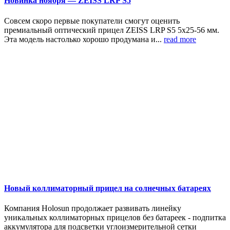
Новинка ноября — ZEISS LRP S5
Совсем скоро первые покупатели смогут оценить
премиальный оптический прицел ZEISS LRP S5 5х25-56 мм.
Эта модель настолько хорошо продумана и...
read more
Новый коллиматорный прицел на солнечных батареях
Компания Holosun продолжает развивать линейку
уникальных коллиматорных прицелов без батареек - подпитка
аккумулятора для подсветки углоизмерительной сетки