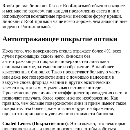
Roof-призма: бинокли Tasco с Roof-призмой обычно изящнее
и меньше по размеру, так как для преломления света в них
используются компактные призмы имеющие форму крыши.
Бинокли с Roof-призмой чаще всего дороже, чем аналогичные
модели с Porro-призмой.
Антиотражающее покрытие оптики
Из-за того, что поверхность стекла отражает более 4%, всех
лучей проходящих сквозь него, бинокли без
антиотражающего покрытия поверхностей линз дают
слишком плохое, затемненное изображение. В наиболее
качественных биноклях Tasco просветляют большую часть
или даже все поверхности линз с помощью нанесения в
вакууме слоев фторида магния и других экзотических
элементов, тем самым уменьшая световые потери.
Просветление увеличивает коэффициент прохождения света и
позволяет получать более яркое и ясное изображение. Как
правило, чем больше поверхностей линз и призм имеют такое
покрытие, тем более ярким и ясным будет изображение,
однако это приводит к увеличению стоимости бинокля.
Coated Lenses (Покрытие линз)
: Это означает, что некоторые
поверхности линз и призм просветлены, чтобы добиться