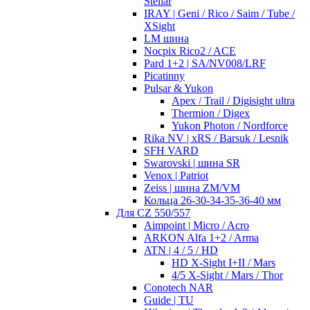
Stellar
IRAY | Geni / Rico / Saim / Tube /
XSight
LM шина
Nocpix Rico2 / ACE
Pard 1+2 | SA/NV008/LRF
Picatinny
Pulsar & Yukon
Apex / Trail / Digisight ultra
Thermion / Digex
Yukon Photon / Nordforce
Rika NV | xRS / Barsuk / Lesnik
SFH VARD
Swarovski | шина SR
Venox | Patriot
Zeiss | шина ZM/VM
Кольца 26-30-34-35-36-40 мм
Для CZ 550/557
Aimpoint | Micro / Acro
ARKON Alfa 1+2 / Arma
ATN | 4 / 5 / HD
HD X-Sight I+II / Mars
4/5 X-Sight / Mars / Thor
Conotech NAR
Guide | TU