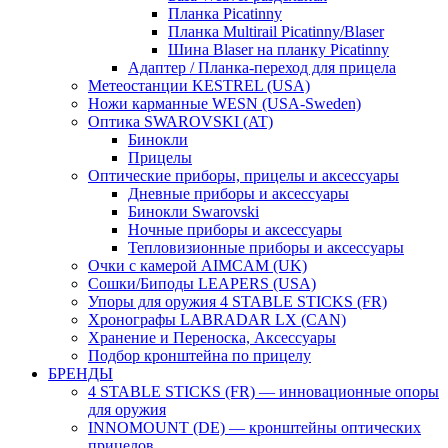
Планка Picatinny
Планка Multirail Picatinny/Blaser
Шина Blaser на планку Picatinny
Адаптер / Планка-переход для прицела
Метеостанции KESTREL (USA)
Ножи карманные WESN (USA-Sweden)
Оптика SWAROVSKI (AT)
Бинокли
Прицелы
Оптические приборы, прицелы и аксессуары
Дневные приборы и аксессуары
Бинокли Swarovski
Ночные приборы и аксессуары
Тепловизионные приборы и аксессуары
Очки с камерой AIMCAM (UK)
Сошки/Биподы LEAPERS (USA)
Упоры для оружия 4 STABLE STICKS (FR)
Хронографы LABRADAR LX (CAN)
Хранение и Переноска, Аксессуары
Подбор кронштейна по прицелу
БРЕНДЫ
4 STABLE STICKS (FR) — инновационные опоры
для оружия
INNOMOUNT (DE) — кронштейны оптических
прицелов