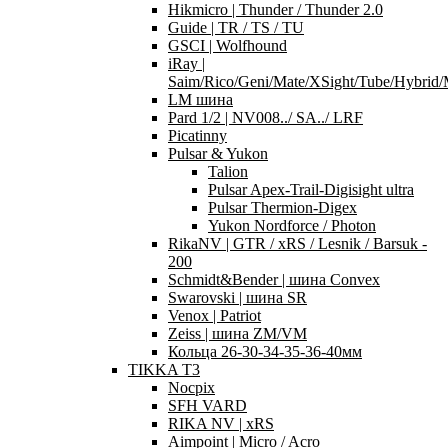
Hikmicro | Thunder / Thunder 2.0
Guide | TR / TS / TU
GSCI | Wolfhound
iRay |
Saim/Rico/Geni/Mate/XSight/Tube/Hybri
LM шина
Pard 1/2 | NV008../ SA../ LRF
Picatinny
Pulsar & Yukon
Talion
Pulsar Apex-Trail-Digisight ultra
Pulsar Thermion-Digex
Yukon Nordforce / Photon
RikaNV | GTR / xRS / Lesnik / Barsuk -
200
Schmidt&Bender | шина Convex
Swarovski | шина SR
Venox | Patriot
Zeiss | шина ZM/VM
Кольца 26-30-34-35-36-40мм
TIKKA T3
Nocpix
SFH VARD
RIKA NV | xRS
Aimpoint | Micro / Acro