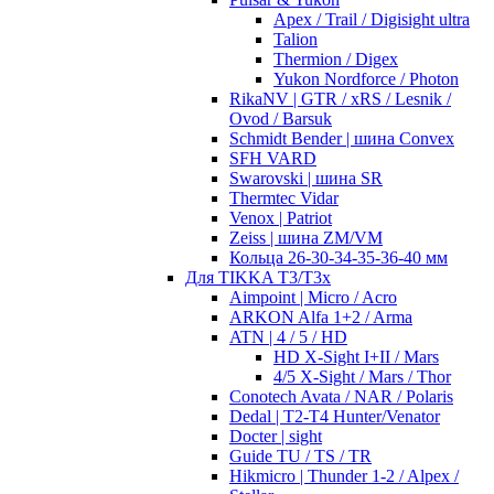
Apex / Trail / Digisight ultra
Talion
Thermion / Digex
Yukon Nordforce / Photon
RikaNV | GTR / xRS / Lesnik /
Ovod / Barsuk
Schmidt Bender | шина Convex
SFH VARD
Swarovski | шина SR
Thermtec Vidar
Venox | Patriot
Zeiss | шина ZM/VM
Кольца 26-30-34-35-36-40 мм
Для TIKKA T3/T3x
Aimpoint | Micro / Acro
ARKON Alfa 1+2 / Arma
ATN | 4 / 5 / HD
HD X-Sight I+II / Mars
4/5 X-Sight / Mars / Thor
Conotech Avata / NAR / Polaris
Dedal | T2-T4 Hunter/Venator
Docter | sight
Guide TU / TS / TR
Hikmicro | Thunder 1-2 / Alpex /