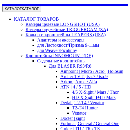
КАТАЛОГ
КАТАЛОГ
КАТАЛОГ ТОВАРОВ
Камеры целевые LONGSHOT (USA)
Камеры оружейные TRIGGERCAM (ZA)
Кольца и кронштейны LEAPERS (USA)
Адаптеры и аксессуары
для Ластохвост/Призма 9-11мм
для Weaver/Picatinny
Кронштейны INNOMOUNT (DE)
Седельные кронштейны
Для BLASER R93/R8
Aimpoint | Micro / Acro | Holosun
Archer TVT | tsa-7 / tsa-9
Arkon | Arma / Alfa
ATN | 4 / 5 / HD
4/5 X-Sight / Mars / Thor
HD X-Sight I+II / Mars
Dedal | T2-T4 / Venator
T2-T4 Hunter
Venator
Docter | sight
Fortuna | General / General One
Guide | TU / TR / TS