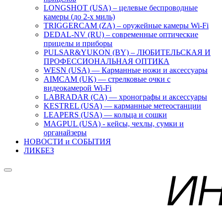
LONGSHOT (USA) – целевые беспроводные
камеры (до 2-х миль)
TRIGGERCAM (ZA) – оружейные камеры Wi-Fi
DEDAL-NV (RU) – современные оптические
прицелы и приборы
PULSAR&YUKON (BY) – ЛЮБИТЕЛЬСКАЯ И
ПРОФЕССИОНАЛЬНАЯ ОПТИКА
WESN (USA) — Карманные ножи и аксессуары
AIMCAM (UK) — стрелковые очки с
видеокамерой Wi-Fi
LABRADAR (CA) — хронографы и аксессуары
KESTREL (USA) — карманные метеостанции
LEAPERS (USA) — кольца и сошки
MAGPUL (USA) - кейсы, чехлы, сумки и
органайзеры
НОВОСТИ и СОБЫТИЯ
ЛИКБЕЗ