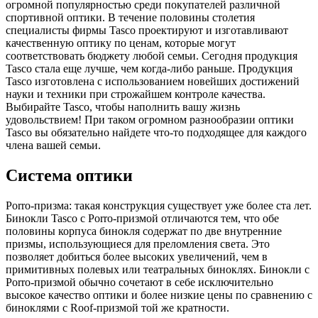
огромной популярностью среди покупателей различной
спортивной оптики. В течение половины столетия
специалисты фирмы Tasco проектируют и изготавливают
качественную оптику по ценам, которые могут
соответствовать бюджету любой семьи. Сегодня продукция
Tasco стала еще лучше, чем когда-либо раньше. Продукция
Tasco изготовлена с использованием новейших достижений
науки и техники при строжайшем контроле качества.
Выбирайте Tasco, чтобы наполнить вашу жизнь
удовольствием! При таком огромном разнообразии оптики
Tasco вы обязательно найдете что-то подходящее для каждого
члена вашей семьи.
Система оптики
Porro-призма: такая конструкция существует уже более ста лет.
Бинокли Tasco с Porro-призмой отличаются тем, что обе
половины корпуса бинокля содержат по две внутренние
призмы, использующиеся для преломления света. Это
позволяет добиться более высоких увеличений, чем в
примитивных полевых или театральных биноклях. Бинокли с
Porro-призмой обычно сочетают в себе исключительно
высокое качество оптики и более низкие цены по сравнению с
биноклями с Roof-призмой той же кратности.