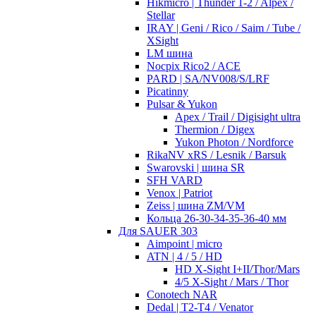
Hikmicro | Thunder 1-2 / Alpex /
Stellar
IRAY | Geni / Rico / Saim / Tube /
XSight
LM шина
Nocpix Rico2 / ACE
PARD | SA/NV008/S/LRF
Picatinny
Pulsar & Yukon
Apex / Trail / Digisight ultra
Thermion / Digex
Yukon Photon / Nordforce
RikaNV xRS / Lesnik / Barsuk
Swarovski | шина SR
SFH VARD
Venox | Patriot
Zeiss | шина ZM/VM
Кольца 26-30-34-35-36-40 мм
Для SAUER 303
Aimpoint | micro
ATN | 4 / 5 / HD
HD X-Sight I+II/Thor/Mars
4/5 X-Sight / Mars / Thor
Conotech NAR
Dedal | T2-T4 / Venator