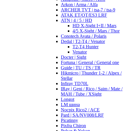
Arkon | Arma / Alfa
ARCHER TVT | tsa-7 / tsa-9
ATAK ET/OT/ES3 LRF
ATN | 4 / 5 / HD
HD X-Sight I+II / Mars
4/5 X-Sight / Mars / Thor
Conotech Avata / Polaris
Dedal | T2-T4 / Venator
T2-T4 Hunter
Venator
Docter | Sight
Fortuna | General / General one
Guide | TU / TS / TR
Hikmicro | Thunder 1-2 / Alpex /
Stellar
Infiray TD70L
IRay | Geni / Rico / Saim / Mate /
MAH / Tube / XSight
Longot
LM шина
Nocpix Rico2 / ACE
Pard | SA/NV008/LRF
Picatinny
Pixfra Chiron
Pulsar & Yukon