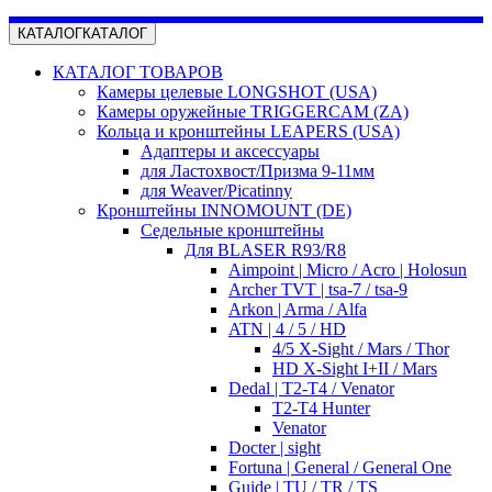
КАТАЛОГ
КАТАЛОГ
КАТАЛОГ ТОВАРОВ
Камеры целевые LONGSHOT (USA)
Камеры оружейные TRIGGERCAM (ZA)
Кольца и кронштейны LEAPERS (USA)
Адаптеры и аксессуары
для Ластохвост/Призма 9-11мм
для Weaver/Picatinny
Кронштейны INNOMOUNT (DE)
Седельные кронштейны
Для BLASER R93/R8
Aimpoint | Micro / Acro | Holosun
Archer TVT | tsa-7 / tsa-9
Arkon | Arma / Alfa
ATN | 4 / 5 / HD
4/5 X-Sight / Mars / Thor
HD X-Sight I+II / Mars
Dedal | T2-T4 / Venator
T2-T4 Hunter
Venator
Docter | sight
Fortuna | General / General One
Guide | TU / TR / TS