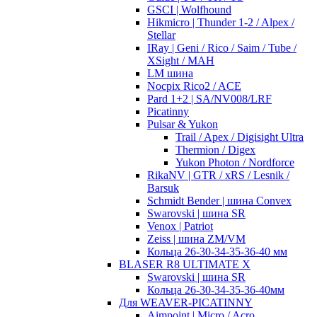
GSCI | Wolfhound
Hikmicro | Thunder 1-2 / Alpex /
Stellar
IRay | Geni / Rico / Saim / Tube /
XSight / MAH
LM шина
Nocpix Rico2 / ACE
Pard 1+2 | SA/NV008/LRF
Picatinny
Pulsar & Yukon
Trail / Apex / Digisight Ultra
Thermion / Digex
Yukon Photon / Nordforce
RikaNV | GTR / xRS / Lesnik /
Barsuk
Schmidt Bender | шина Convex
Swarovski | шина SR
Venox | Patriot
Zeiss | шина ZM/VM
Кольца 26-30-34-35-36-40 мм
BLASER R8 ULTIMATE X
Swarovski | шина SR
Кольца 26-30-34-35-36-40мм
Для WEAVER-PICATINNY
Aimpoint | Micro / Acro