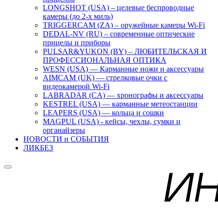
LONGSHOT (USA) – целевые беспроводные
камеры (до 2-х миль)
TRIGGERCAM (ZA) – оружейные камеры Wi-Fi
DEDAL-NV (RU) – современные оптические
прицелы и приборы
PULSAR&YUKON (BY) – ЛЮБИТЕЛЬСКАЯ И
ПРОФЕССИОНАЛЬНАЯ ОПТИКА
WESN (USA) — Карманные ножи и аксессуары
AIMCAM (UK) — стрелковые очки с
видеокамерой Wi-Fi
LABRADAR (CA) — хронографы и аксессуары
KESTREL (USA) — карманные метеостанции
LEAPERS (USA) — кольца и сошки
MAGPUL (USA) - кейсы, чехлы, сумки и
органайзеры
НОВОСТИ и СОБЫТИЯ
ЛИКБЕЗ