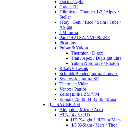
Docter | sight
Guide TU
Hikmicro | Thunder 1-2 / Alpex /
Stellar
I Ray | Geni / Rico / Saim / Tube /
XSight
LM шина
Pard 1+2 | SA/NV008/LRF
Picatinny
Pulsar & Yukon
Thermion / Digex
Trail / Apex / Digisight ultra
Yukon Nordforce / Photon
RikaNV Lesnik
Schmidt Bender | шина Convex
Swarovski | шина SR
Thermtec Vidar
Venox | Patriot
Zeiss | шина ZM/VM
Кольца 26-30-34-35-36-40 мм
Для SAUER 404
Aimpoint | Micro / Acro
ATN | 4 / 5 / HD
HD X-sight I+II/Thor/Mars
4/5 X-Sight / Mars / Thor