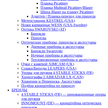
Планка Picatinny
Планка Multirail Picatinny/Blaser
Шина Blaser на планку Picatinny
Адаптер / Планка-переход для прицела
Метеостанции KESTREL (USA)
Ножи карманные WESN (USA-Sweden)
Оптика SWAROVSKI (AT)
Бинокли
Прицелы
Оптические приборы, прицелы и аксессуары
Дневные приборы и аксессуары
Бинокли Swarovski
Ночные приборы и аксессуары
Тепловизионные приборы и аксессуары
Очки с камерой AIMCAM (UK)
Сошки/Биподы LEAPERS (USA)
Упоры для оружия 4 STABLE STICKS (FR)
Хронографы LABRADAR LX (CAN)
Хранение и Переноска, Аксессуары
Подбор кронштейна по прицелу
БРЕНДЫ
4 STABLE STICKS (FR) — инновационные опоры
для оружия
INNOMOUNT (DE) — кронштейны оптических
прицелов