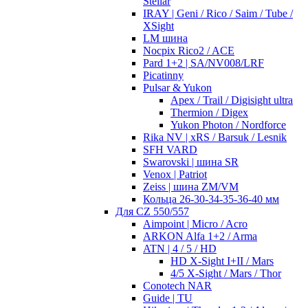
Stellar
IRAY | Geni / Rico / Saim / Tube /
XSight
LM шина
Nocpix Rico2 / ACE
Pard 1+2 | SA/NV008/LRF
Picatinny
Pulsar & Yukon
Apex / Trail / Digisight ultra
Thermion / Digex
Yukon Photon / Nordforce
Rika NV | xRS / Barsuk / Lesnik
SFH VARD
Swarovski | шина SR
Venox | Patriot
Zeiss | шина ZM/VM
Кольца 26-30-34-35-36-40 мм
Для CZ 550/557
Aimpoint | Micro / Acro
ARKON Alfa 1+2 / Arma
ATN | 4 / 5 / HD
HD X-Sight I+II / Mars
4/5 X-Sight / Mars / Thor
Conotech NAR
Guide | TU