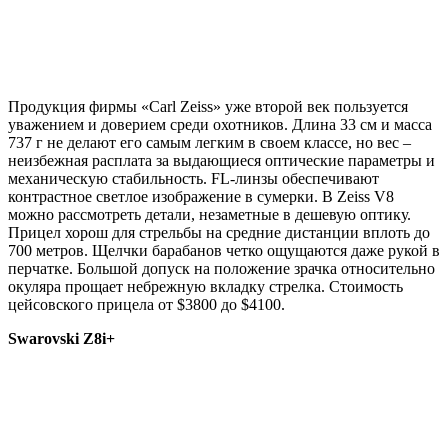
Продукция фирмы «Carl Zeiss» уже второй век пользуется
уважением и доверием среди охотников. Длина 33 см и масса
737 г не делают его самым легким в своем классе, но вес –
неизбежная расплата за выдающиеся оптические параметры и
механическую стабильность. FL-линзы обеспечивают
контрастное светлое изображение в сумерки. В Zeiss V8
можно рассмотреть детали, незаметные в дешевую оптику.
Прицел хорош для стрельбы на средние дистанции вплоть до
700 метров. Щелчки барабанов четко ощущаются даже рукой в
перчатке. Большой допуск на положение зрачка относительно
окуляра прощает небрежную вкладку стрелка. Стоимость
цейсовского прицела от $3800 до $4100.
Swarovski Z8i+