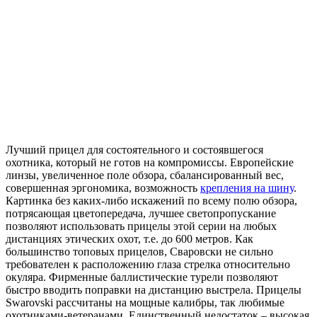
Лучший прицел для состоятельного и состоявшегося
охотника, который не готов на компромиссы. Европейские
линзы, увеличенное поле обзора, сбалансированный вес,
совершенная эргономика, возможность
крепления на шину
.
Картинка без каких-либо искажений по всему полю обзора,
потрясающая цветопередача, лучшее светопропускание
позволяют использовать прицелы этой серии на любых
дистанциях этических охот, т.е. до 600 метров. Как
большинство топовых прицелов, Сваровски не сильно
требователен к расположению глаза стрелка относительно
окуляра. Фирменные баллистические турели позволяют
быстро вводить поправки на дистанцию выстрела. Прицелы
Swarovski рассчитаны на мощные калибры, так любимые
охотниками-ветеранами. Единственный недостаток – высокая