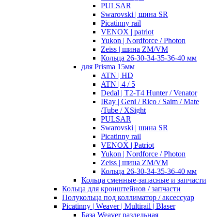
PULSAR
Swarovski | шина SR
Picatinny rail
VENOX | patriot
Yukon | Nordforce / Photon
Zeiss | шина ZM/VM
Кольца 26-30-34-35-36-40 мм
для Prisma 15мм
ATN | HD
ATN | 4 / 5
Dedal | T2-T4 Hunter / Venator
IRay | Geni / Rico / Saim / Mate
/Tube / XSight
PULSAR
Swarovski | шина SR
Picatinny rail
VENOX | Patriot
Yukon | Nordforce / Photon
Zeiss | шина ZM/VM
Кольца 26-30-34-35-36-40 мм
Кольца сменные-запасные и запчасти
Кольца для кронштейнов / запчасти
Полукольца под коллиматор / аксессуар
Picatinny | Weaver | Multirail | Blaser
База Weaver раздельная