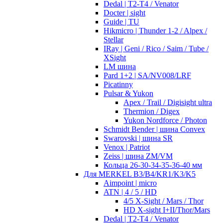
Dedal | T2-T4 / Venator
Docter | sight
Guide | TU
Hikmicro | Thunder 1-2 / Alpex /
Stellar
IRay | Geni / Rico / Saim / Tube /
XSight
LM шина
Pard 1+2 | SA/NV008/LRF
Picatinny
Pulsar & Yukon
Apex / Trail / Digisight ultra
Thermion / Digex
Yukon Nordforce / Photon
Schmidt Bender | шина Convex
Swarovski | шина SR
Venox | Patriot
Zeiss | шина ZM/VM
Кольца 26-30-34-35-36-40 мм
Для MERKEL B3/B4/KR1/K3/K5
Aimpoint | micro
ATN | 4 / 5 / HD
4/5 X-Sight / Mars / Thor
HD X-sight I+II/Thor/Mars
Dedal | T2-T4 / Venator