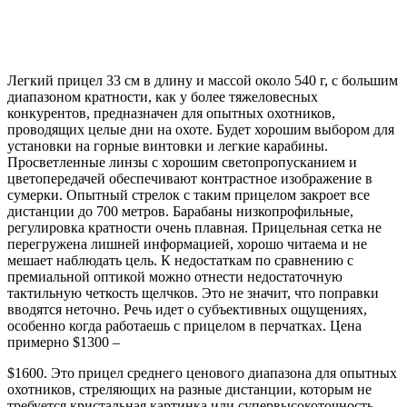
Легкий прицел 33 см в длину и массой около 540 г, с большим
диапазоном кратности, как у более тяжеловесных
конкурентов, предназначен для опытных охотников,
проводящих целые дни на охоте. Будет хорошим выбором для
установки на горные винтовки и легкие карабины.
Просветленные линзы с хорошим светопропусканием и
цветопередачей обеспечивают контрастное изображение в
сумерки. Опытный стрелок с таким прицелом закроет все
дистанции до 700 метров. Барабаны низкопрофильные,
регулировка кратности очень плавная. Прицельная сетка не
перегружена лишней информацией, хорошо читаема и не
мешает наблюдать цель. К недостаткам по сравнению с
премиальной оптикой можно отнести недостаточную
тактильную четкость щелчков. Это не значит, что поправки
вводятся неточно. Речь идет о субъективных ощущениях,
особенно когда работаешь с прицелом в перчатках. Цена
примерно $1300 –
$1600. Это прицел среднего ценового диапазона для опытных
охотников, стреляющих на разные дистанции, которым не
требуется кристальная картинка или супервысокоточность.