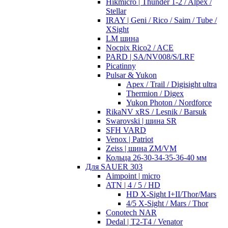
Hikmicro | Thunder 1-2 / Alpex /
Stellar
IRAY | Geni / Rico / Saim / Tube /
XSight
LM шина
Nocpix Rico2 / ACE
PARD | SA/NV008/S/LRF
Picatinny
Pulsar & Yukon
Apex / Trail / Digisight ultra
Thermion / Digex
Yukon Photon / Nordforce
RikaNV xRS / Lesnik / Barsuk
Swarovski | шина SR
SFH VARD
Venox | Patriot
Zeiss | шина ZM/VM
Кольца 26-30-34-35-36-40 мм
Для SAUER 303
Aimpoint | micro
ATN | 4 / 5 / HD
HD X-Sight I+II/Thor/Mars
4/5 X-Sight / Mars / Thor
Conotech NAR
Dedal | T2-T4 / Venator