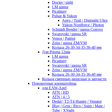
Docter | sight
LM шина
Picatinny
Pulsar & Yukon
Apex / Trail / Digisight Ultra
Yukon Nordforce / Photon
Schmidt Bender | шина Convex
Swarovski | шина SR
Venox | Patriot
Zeiss | шина ZM/VM
Кольца 26-30-34-35-36-40 мм
Для Prisma 12мм
LM шина
Picatinny
Swarovski | шина SR
Zeiss | шина ZM/VM
Кольца 26-30-34-35-36-40 мм
Кольца сменные-запасные и запчасти
Поворотные кронштейны
для EAW-Apel
ATN | HD
ATN | 4 / 5
Dedal | T2-T4 Hunter / Venator
IRay | Geni / Rico / Saim / Mate /
Tube / XSight