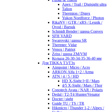
Apex / Trail / Digisight ultra
Talion
Thermion / Digex
Yukon Nordforce / Photon
RikaNV | GTR / xRS / Lesnik /
Ovod / Barsuk
Schmidt Bender | шина Convex
SFH VARD
Swarovski | шина SR
Thermtec Vidar
Venox | Patriot
Zeiss | шина ZM/VM
Кольца 26-30-34-35-36-40 мм
Для TIKKA T3/T3x
Aimpoint | Micro / Acro
ARKON Alfa 1+2 / Arma
ATN | 4 / 5 / HD
HD X-Sight I+II / Mars
4/5 X-Sight / Mars / Thor
Conotech Avata / NAR / Polaris
Dedal | T2-T4 Hunter/Venator
Docter | sight
Guide TU / TS / TR
Hikmicro | Thunder 1-2 / Alpex /