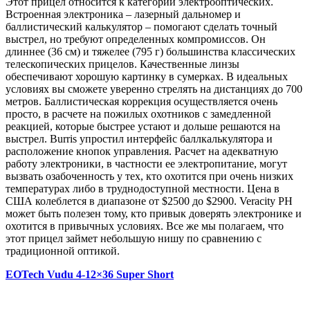
Этот прицел относится к категории электрооптических.
Встроенная электроника – лазерный дальномер и
баллистический калькулятор – помогают сделать точный
выстрел, но требуют определенных компромиссов. Он
длиннее (36 см) и тяжелее (795 г) большинства классических
телескопических прицелов. Качественные линзы
обеспечивают хорошую картинку в сумерках. В идеальных
условиях вы сможете уверенно стрелять на дистанциях до 700
метров. Баллистическая коррекция осуществляется очень
просто, в расчете на пожилых охотников с замедленной
реакцией, которые быстрее устают и дольше решаются на
выстрел. Burris упростил интерфейс баллкалькулятора и
расположение кнопок управления. Расчет на адекватную
работу электроники, в частности ее электропитание, могут
вызвать озабоченность у тех, кто охотится при очень низких
температурах либо в труднодоступной местности. Цена в
США колеблется в диапазоне от $2500 до $2900. Veracity PH
может быть полезен тому, кто привык доверять электронике и
охотится в привычных условиях. Все же мы полагаем, что
этот прицел займет небольшую нишу по сравнению с
традиционной оптикой.
EOTech Vudu 4-12×36 Super Short