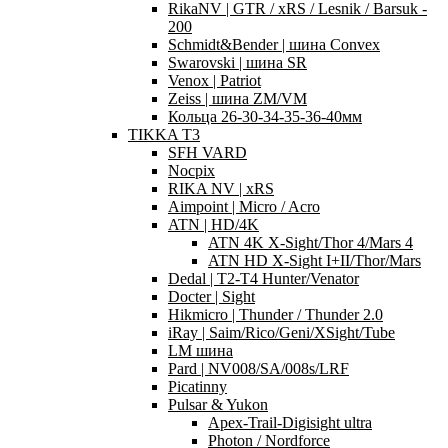
RikaNV | GTR / xRS / Lesnik / Barsuk -
200
Schmidt&Bender | шина Convex
Swarovski | шина SR
Venox | Patriot
Zeiss | шина ZM/VM
Кольца 26-30-34-35-36-40мм
TIKKA T3
SFH VARD
Nocpix
RIKA NV | xRS
Aimpoint | Micro / Acro
ATN | HD/4K
ATN 4K X-Sight/Thor 4/Mars 4
ATN HD X-Sight I+II/Thor/Mars
Dedal | T2-T4 Hunter/Venator
Docter | Sight
Hikmicro | Thunder / Thunder 2.0
iRay | Saim/Rico/Geni/XSight/Tube
LM шина
Pard | NV008/SA/008s/LRF
Picatinny
Pulsar & Yukon
Apex-Trail-Digisight ultra
Photon / Nordforce