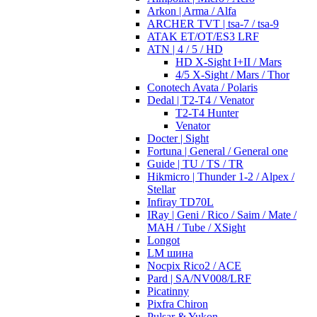
Arkon | Arma / Alfa
ARCHER TVT | tsa-7 / tsa-9
ATAK ET/OT/ES3 LRF
ATN | 4 / 5 / HD
HD X-Sight I+II / Mars
4/5 X-Sight / Mars / Thor
Conotech Avata / Polaris
Dedal | T2-T4 / Venator
T2-T4 Hunter
Venator
Docter | Sight
Fortuna | General / General one
Guide | TU / TS / TR
Hikmicro | Thunder 1-2 / Alpex /
Stellar
Infiray TD70L
IRay | Geni / Rico / Saim / Mate /
MAH / Tube / XSight
Longot
LM шина
Nocpix Rico2 / ACE
Pard | SA/NV008/LRF
Picatinny
Pixfra Chiron
Pulsar & Yukon