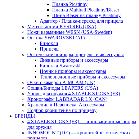
Планка Picatinny
Планка Multirail Picatinny/Blaser
Шина Blaser на планку Picatinny
Адаптер / Планка-переход для прицела
Метеостанции KESTREL (USA)
Ножи карманные WESN (USA-Sweden)
Оптика SWAROVSKI (AT)
Бинокли
Прицелы
Оптические приборы, прицелы и аксессуары
Дневные приборы и аксессуары
Бинокли Swarovski
Ночные приборы и аксессуары
Тепловизионные приборы и аксессуары
Очки с камерой AIMCAM (UK)
Сошки/Биподы LEAPERS (USA)
Упоры для оружия 4 STABLE STICKS (FR)
Хронографы LABRADAR LX (CAN)
Хранение и Переноска, Аксессуары
Подбор кронштейна по прицелу
БРЕНДЫ
4 STABLE STICKS (FR) — инновационные опоры
для оружия
INNOMOUNT (DE) — кронштейны оптических
прицелов