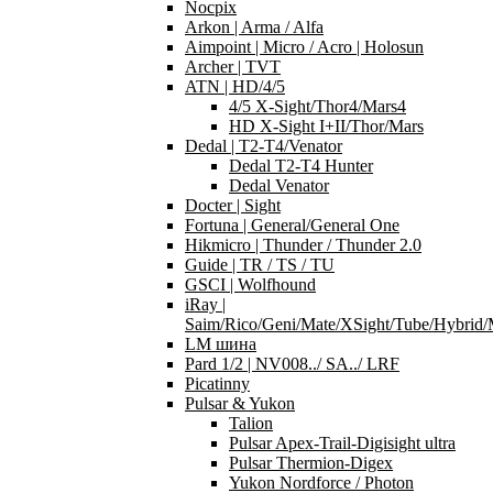
Nocpix
Arkon | Arma / Alfa
Aimpoint | Micro / Acro | Holosun
Archer | TVT
ATN | HD/4/5
4/5 X-Sight/Thor4/Mars4
HD X-Sight I+II/Thor/Mars
Dedal | T2-T4/Venator
Dedal T2-T4 Hunter
Dedal Venator
Docter | Sight
Fortuna | General/General One
Hikmicro | Thunder / Thunder 2.0
Guide | TR / TS / TU
GSCI | Wolfhound
iRay |
Saim/Rico/Geni/Mate/XSight/Tube/Hybri
LM шина
Pard 1/2 | NV008../ SA../ LRF
Picatinny
Pulsar & Yukon
Talion
Pulsar Apex-Trail-Digisight ultra
Pulsar Thermion-Digex
Yukon Nordforce / Photon