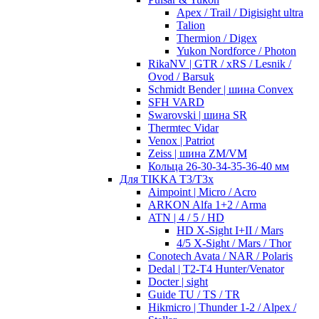
Apex / Trail / Digisight ultra
Talion
Thermion / Digex
Yukon Nordforce / Photon
RikaNV | GTR / xRS / Lesnik /
Ovod / Barsuk
Schmidt Bender | шина Convex
SFH VARD
Swarovski | шина SR
Thermtec Vidar
Venox | Patriot
Zeiss | шина ZM/VM
Кольца 26-30-34-35-36-40 мм
Для TIKKA T3/T3x
Aimpoint | Micro / Acro
ARKON Alfa 1+2 / Arma
ATN | 4 / 5 / HD
HD X-Sight I+II / Mars
4/5 X-Sight / Mars / Thor
Conotech Avata / NAR / Polaris
Dedal | T2-T4 Hunter/Venator
Docter | sight
Guide TU / TS / TR
Hikmicro | Thunder 1-2 / Alpex /