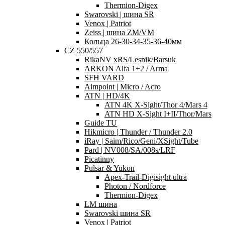
Thermion-Digex
Swarovski | шина SR
Venox | Patriot
Zeiss | шина ZM/VM
Кольца 26-30-34-35-36-40мм
CZ 550/557
RikaNV xRS/Lesnik/Barsuk
ARKON Alfa 1+2 / Arma
SFH VARD
Aimpoint | Micro / Acro
ATN | HD/4K
ATN 4K X-Sight/Thor 4/Mars 4
ATN HD X-Sight I+II/Thor/Mars
Guide TU
Hikmicro | Thunder / Thunder 2.0
iRay | Saim/Rico/Geni/XSight/Tube
Pard | NV008/SA/008s/LRF
Picatinny
Pulsar & Yukon
Apex-Trail-Digisight ultra
Photon / Nordforce
Thermion-Digex
LM шина
Swarovski шина SR
Venox | Patriot