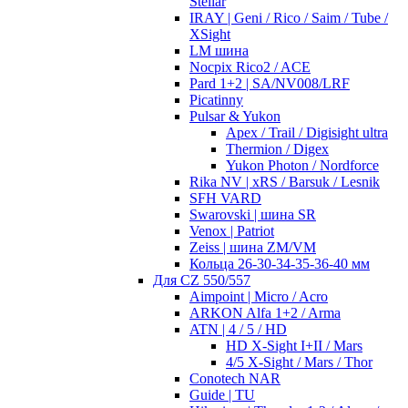
Stellar
IRAY | Geni / Rico / Saim / Tube /
XSight
LM шина
Nocpix Rico2 / ACE
Pard 1+2 | SA/NV008/LRF
Picatinny
Pulsar & Yukon
Apex / Trail / Digisight ultra
Thermion / Digex
Yukon Photon / Nordforce
Rika NV | xRS / Barsuk / Lesnik
SFH VARD
Swarovski | шина SR
Venox | Patriot
Zeiss | шина ZM/VM
Кольца 26-30-34-35-36-40 мм
Для CZ 550/557
Aimpoint | Micro / Acro
ARKON Alfa 1+2 / Arma
ATN | 4 / 5 / HD
HD X-Sight I+II / Mars
4/5 X-Sight / Mars / Thor
Conotech NAR
Guide | TU