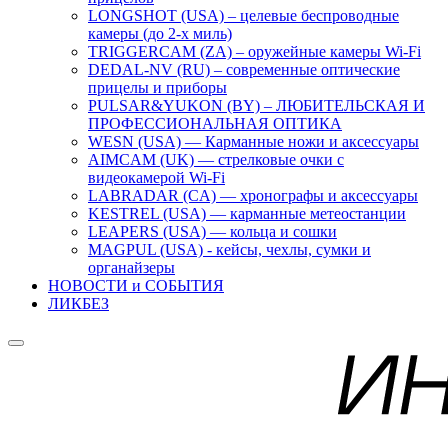
LONGSHOT (USA) – целевые беспроводные
камеры (до 2-х миль)
TRIGGERCAM (ZA) – оружейные камеры Wi-Fi
DEDAL-NV (RU) – современные оптические
прицелы и приборы
PULSAR&YUKON (BY) – ЛЮБИТЕЛЬСКАЯ И
ПРОФЕССИОНАЛЬНАЯ ОПТИКА
WESN (USA) — Карманные ножи и аксессуары
AIMCAM (UK) — стрелковые очки с
видеокамерой Wi-Fi
LABRADAR (CA) — хронографы и аксессуары
KESTREL (USA) — карманные метеостанции
LEAPERS (USA) — кольца и сошки
MAGPUL (USA) - кейсы, чехлы, сумки и
органайзеры
НОВОСТИ и СОБЫТИЯ
ЛИКБЕЗ