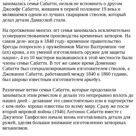
занималась семья Сабатти, нельзя не вспомнить о другом
Джозефе Сабатти, жившим в первой половине 19 века и
являвшемся одним из лучших сварщиков стволов, который
делал детали Дамасской стали.
На протяжении многих лет семья занималась исключительно
усовершенствованием производства кремневых затворов. На
самом деле- когда в 1848 году- временное правительство
Бресцы попросило у оружейников Магно Валтромпии «не
(их) крови, а их умений изготавливать оружие для защиты
нации», 4 из 10 мастеров вызвавшихся в этой местности были
члены семьи Сабатти. В тот же самое время Доменико
Сабатти был специализированным изготовителем стволов, а
Джованни Сабатти, работавший между 1840 и 1860 годами,
был широко известным изготовителем аркебуз.
Различные ветви семьи Сабатти, которые продолжили
заниматься этим ремеслом и делали это непрерывно вплоть до
наших дней – делавшие это самостоятельно или в партнерстве
с кем-либо- хорошо известны по всему миру. Сразу же после
второй мировой войны (1946) Антонио Сабатти вместе с
Джузеппе Танфоглио начали вновь изготавливать детали для
ружей, уделяя большое внимание изготовлению затворных
механизмов.