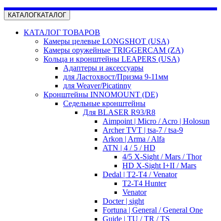
КАТАЛОГ
КАТАЛОГ
КАТАЛОГ ТОВАРОВ
Камеры целевые LONGSHOT (USA)
Камеры оружейные TRIGGERCAM (ZA)
Кольца и кронштейны LEAPERS (USA)
Адаптеры и аксессуары
для Ластохвост/Призма 9-11мм
для Weaver/Picatinny
Кронштейны INNOMOUNT (DE)
Седельные кронштейны
Для BLASER R93/R8
Aimpoint | Micro / Acro | Holosun
Archer TVT | tsa-7 / tsa-9
Arkon | Arma / Alfa
ATN | 4 / 5 / HD
4/5 X-Sight / Mars / Thor
HD X-Sight I+II / Mars
Dedal | T2-T4 / Venator
T2-T4 Hunter
Venator
Docter | sight
Fortuna | General / General One
Guide | TU / TR / TS