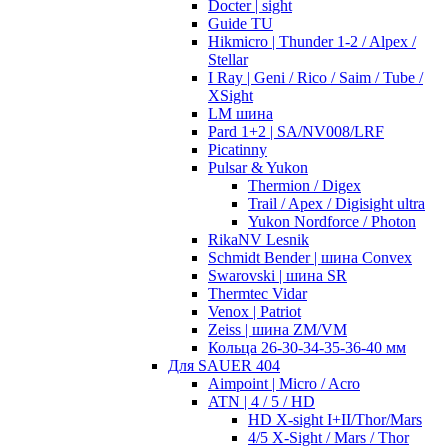
Docter | sight
Guide TU
Hikmicro | Thunder 1-2 / Alpex /
Stellar
I Ray | Geni / Rico / Saim / Tube /
XSight
LM шина
Pard 1+2 | SA/NV008/LRF
Picatinny
Pulsar & Yukon
Thermion / Digex
Trail / Apex / Digisight ultra
Yukon Nordforce / Photon
RikaNV Lesnik
Schmidt Bender | шина Convex
Swarovski | шина SR
Thermtec Vidar
Venox | Patriot
Zeiss | шина ZM/VM
Кольца 26-30-34-35-36-40 мм
Для SAUER 404
Aimpoint | Micro / Acro
ATN | 4 / 5 / HD
HD X-sight I+II/Thor/Mars
4/5 X-Sight / Mars / Thor