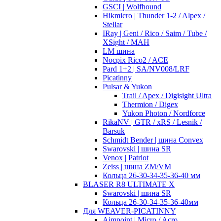
GSCI | Wolfhound
Hikmicro | Thunder 1-2 / Alpex /
Stellar
IRay | Geni / Rico / Saim / Tube /
XSight / MAH
LM шина
Nocpix Rico2 / ACE
Pard 1+2 | SA/NV008/LRF
Picatinny
Pulsar & Yukon
Trail / Apex / Digisight Ultra
Thermion / Digex
Yukon Photon / Nordforce
RikaNV | GTR / xRS / Lesnik /
Barsuk
Schmidt Bender | шина Convex
Swarovski | шина SR
Venox | Patriot
Zeiss | шина ZM/VM
Кольца 26-30-34-35-36-40 мм
BLASER R8 ULTIMATE X
Swarovski | шина SR
Кольца 26-30-34-35-36-40мм
Для WEAVER-PICATINNY
Aimpoint | Micro / Acro