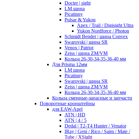
Docter | sight
LM шина
Picatinny
Pulsar & Yukon
Apex / Trail / Digisight Ultra
Yukon Nordforce / Photon
Schmidt Bender | шина Convex
Swarovski | шина SR
Venox | Patriot
Zeiss | шина ZM/VM
Кольца 26-30-34-35-36-40 мм
Для Prisma 12мм
LM шина
Picatinny
Swarovski | шина SR
Zeiss | шина ZM/VM
Кольца 26-30-34-35-36-40 мм
Кольца сменные-запасные и запчасти
Поворотные кронштейны
для EAW-Apel
ATN | HD
ATN | 4 / 5
Dedal | T2-T4 Hunter / Venator
IRay | Geni / Rico / Saim / Mate /
Tube / XSight