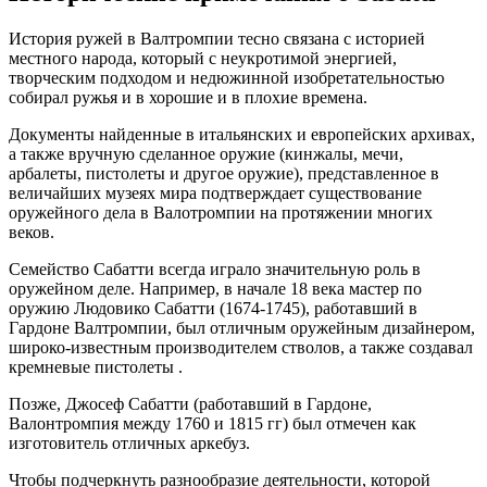
История ружей в Валтромпии тесно связана с историей
местного народа, который с неукротимой энергией,
творческим подходом и недюжинной изобретательностью
собирал ружья и в хорошие и в плохие времена.
Документы найденные в итальянских и европейских архивах,
а также вручную сделанное оружие (кинжалы, мечи,
арбалеты, пистолеты и другое оружие), представленное в
величайших музеях мира подтверждает существование
оружейного дела в Валотромпии на протяжении многих
веков.
Семейство Сабатти всегда играло значительную роль в
оружейном деле. Например, в начале 18 века мастер по
оружию Людовико Сабатти (1674-1745), работавший в
Гардоне Валтромпии, был отличным оружейным дизайнером,
широко-известным производителем стволов, а также создавал
кремневые пистолеты .
Позже, Джосеф Сабатти (работавший в Гардоне,
Валонтромпия между 1760 и 1815 гг) был отмечен как
изготовитель отличных аркебуз.
Чтобы подчеркнуть разнообразие деятельности, которой