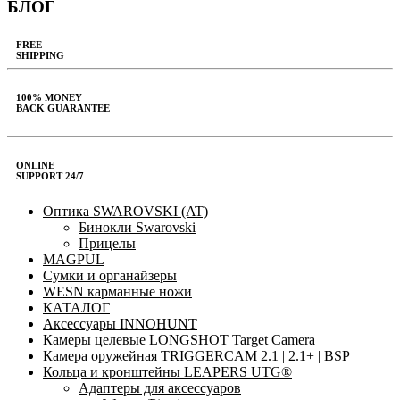
БЛОГ
FREE
SHIPPING
100% MONEY
BACK GUARANTEE
ONLINE
SUPPORT 24/7
Оптика SWAROVSKI (AT)
Бинокли Swarovski
Прицелы
MAGPUL
Сумки и органайзеры
WESN карманные ножи
КАТАЛОГ
Аксессуары INNOHUNT
Камеры целевые LONGSHOT Target Camera
Камера оружейная TRIGGERCAM 2.1 | 2.1+ | BSP
Кольца и кронштейны LEAPERS UTG®
Адаптеры для аксессуаров