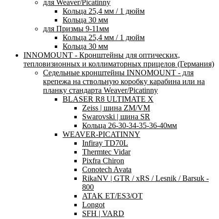
для Weaver/Picatinny
Кольца 25,4 мм / 1 дюйм
Кольца 30 мм
для Призмы 9-11мм
Кольца 25,4 мм / 1 дюйм
Кольца 30 мм
INNOMOUNT - Кронштейны для оптических,
тепловизионных и коллиматорных прицелов (Германия)
Седельные кронштейны INNOMOUNT - для
крепежа на ствольную коробку карабина или на
планку стандарта Weaver/Picatinny
BLASER R8 ULTIMATE X
Zeiss | шина ZM/VM
Swarovski | шина SR
Кольца 26-30-34-35-36-40мм
WEAVER-PICATINNY
Infiray TD70L
Thermtec Vidar
Pixfra Chiron
Conotech Avata
RikaNV | GTR / xRS / Lesnik / Barsuk -
800
ATAK ET/ES3/OT
Longot
SFH | VARD