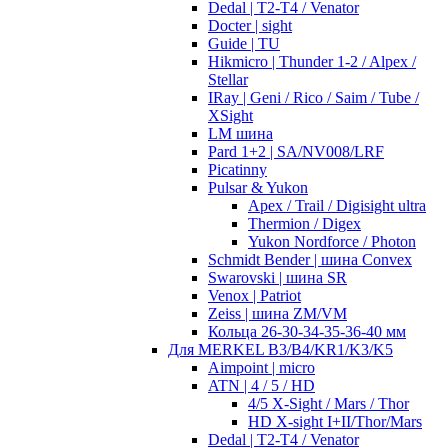
Dedal | T2-T4 / Venator
Docter | sight
Guide | TU
Hikmicro | Thunder 1-2 / Alpex /
Stellar
IRay | Geni / Rico / Saim / Tube /
XSight
LM шина
Pard 1+2 | SA/NV008/LRF
Picatinny
Pulsar & Yukon
Apex / Trail / Digisight ultra
Thermion / Digex
Yukon Nordforce / Photon
Schmidt Bender | шина Convex
Swarovski | шина SR
Venox | Patriot
Zeiss | шина ZM/VM
Кольца 26-30-34-35-36-40 мм
Для MERKEL B3/B4/KR1/K3/K5
Aimpoint | micro
ATN | 4 / 5 / HD
4/5 X-Sight / Mars / Thor
HD X-sight I+II/Thor/Mars
Dedal | T2-T4 / Venator