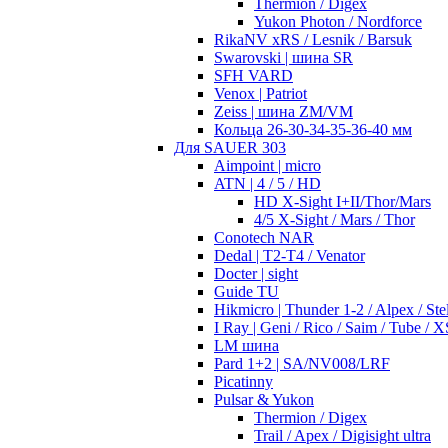
Thermion / Digex
Yukon Photon / Nordforce
RikaNV xRS / Lesnik / Barsuk
Swarovski | шина SR
SFH VARD
Venox | Patriot
Zeiss | шина ZM/VM
Кольца 26-30-34-35-36-40 мм
Для SAUER 303
Aimpoint | micro
ATN | 4 / 5 / HD
HD X-Sight I+II/Thor/Mars
4/5 X-Sight / Mars / Thor
Conotech NAR
Dedal | T2-T4 / Venator
Docter | sight
Guide TU
Hikmicro | Thunder 1-2 / Alpex / Stel
I Ray | Geni / Rico / Saim / Tube / X
LM шина
Pard 1+2 | SA/NV008/LRF
Picatinny
Pulsar & Yukon
Thermion / Digex
Trail / Apex / Digisight ultra