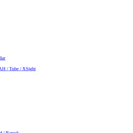
lar
MAH / Tube / XSight
d / Barsuk