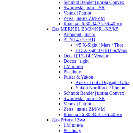
Schmidt Bender | шина Convex
Swarovski | шина SR
Venox | Patriot
Zeiss | шина ZM/VM
Кольца 26-30-34-35-36-40 мм
Для MERKEL B3/B4/KR1/K3/K5
Aimpoint | micro
ATN | 4 / 5 / HD
4/5 X-Sight / Mars / Thor
HD X-sight I+II/Thor/Mars
Dedal | T2-T4 / Venator
Docter | sight
LM шина
Picatinny
Pulsar & Yukon
Apex / Trail / Digisight Ultra
Yukon Nordforce / Photon
Schmidt Bender | шина Convex
Swarovski | шина SR
Venox | Patriot
Zeiss | шина ZM/VM
Кольца 26-30-34-35-36-40 мм
Для Prisma 12мм
LM шина
Picatinny