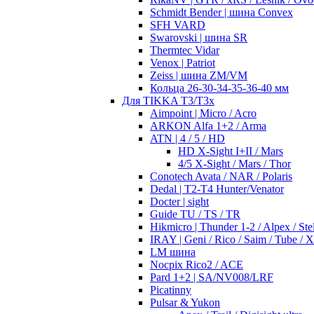
Schmidt Bender | шина Convex
SFH VARD
Swarovski | шина SR
Thermtec Vidar
Venox | Patriot
Zeiss | шина ZM/VM
Кольца 26-30-34-35-36-40 мм
Для TIKKA T3/T3x
Aimpoint | Micro / Acro
ARKON Alfa 1+2 / Arma
ATN | 4 / 5 / HD
HD X-Sight I+II / Mars
4/5 X-Sight / Mars / Thor
Conotech Avata / NAR / Polaris
Dedal | T2-T4 Hunter/Venator
Docter | sight
Guide TU / TS / TR
Hikmicro | Thunder 1-2 / Alpex / Stel
IRAY | Geni / Rico / Saim / Tube / 
LM шина
Nocpix Rico2 / ACE
Pard 1+2 | SA/NV008/LRF
Picatinny
Pulsar & Yukon