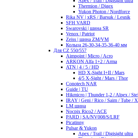
Apex / Trail / Digisight ultra
Thermion / Digex
Yukon Photon / Nordforce
Rika NV | xRS / Barsuk / Lesnik
SFH VARD
Swarovski | шина SR
Venox | Patriot
Zeiss | шина ZM/VM
Кольца 26-30-34-35-36-40 мм
Для CZ 550/557
Aimpoint | Micro / Acro
ARKON Alfa 1+2 / Arma
ATN | 4 / 5 / HD
HD X-Sight I+II / Mars
4/5 X-Sight / Mars / Thor
Conotech NAR
Guide | TU
Hikmicro | Thunder 1-2 / Alpex / Stel
IRAY | Geni / Rico / Saim / Tube / 
LM шина
Nocpix Rico2 / ACE
PARD | SA/NV008/S/LRF
Picatinny
Pulsar & Yukon
Apex / Trail / Digisight ultra