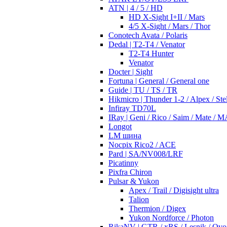
ATN | 4 / 5 / HD
HD X-Sight I+II / Mars
4/5 X-Sight / Mars / Thor
Conotech Avata / Polaris
Dedal | T2-T4 / Venator
T2-T4 Hunter
Venator
Docter | Sight
Fortuna | General / General one
Guide | TU / TS / TR
Hikmicro | Thunder 1-2 / Alpex / Stel
Infiray TD70L
IRay | Geni / Rico / Saim / Mate / 
Longot
LM шина
Nocpix Rico2 / ACE
Pard | SA/NV008/LRF
Picatinny
Pixfra Chiron
Pulsar & Yukon
Apex / Trail / Digisight ultra
Talion
Thermion / Digex
Yukon Nordforce / Photon
RikaNV | GTR / xRS / Lesnik / Ovo