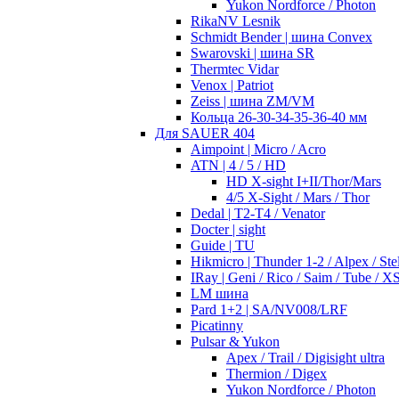
Yukon Nordforce / Photon
RikaNV Lesnik
Schmidt Bender | шина Convex
Swarovski | шина SR
Thermtec Vidar
Venox | Patriot
Zeiss | шина ZM/VM
Кольца 26-30-34-35-36-40 мм
Для SAUER 404
Aimpoint | Micro / Acro
ATN | 4 / 5 / HD
HD X-sight I+II/Thor/Mars
4/5 X-Sight / Mars / Thor
Dedal | T2-T4 / Venator
Docter | sight
Guide | TU
Hikmicro | Thunder 1-2 / Alpex / Stel
IRay | Geni / Rico / Saim / Tube / X
LM шина
Pard 1+2 | SA/NV008/LRF
Picatinny
Pulsar & Yukon
Apex / Trail / Digisight ultra
Thermion / Digex
Yukon Nordforce / Photon