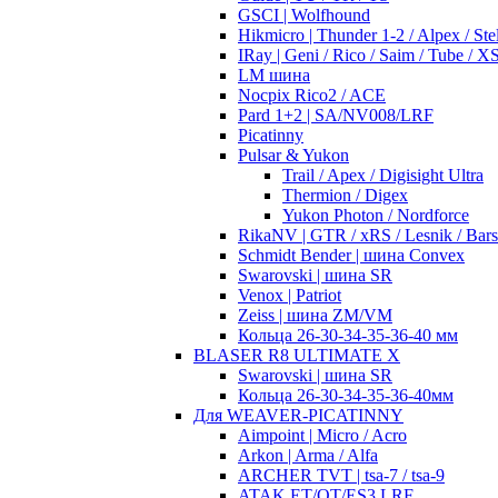
GSCI | Wolfhound
Hikmicro | Thunder 1-2 / Alpex / Stel
IRay | Geni / Rico / Saim / Tube / 
LM шина
Nocpix Rico2 / ACE
Pard 1+2 | SA/NV008/LRF
Picatinny
Pulsar & Yukon
Trail / Apex / Digisight Ultra
Thermion / Digex
Yukon Photon / Nordforce
RikaNV | GTR / xRS / Lesnik / Bar
Schmidt Bender | шина Convex
Swarovski | шина SR
Venox | Patriot
Zeiss | шина ZM/VM
Кольца 26-30-34-35-36-40 мм
BLASER R8 ULTIMATE X
Swarovski | шина SR
Кольца 26-30-34-35-36-40мм
Для WEAVER-PICATINNY
Aimpoint | Micro / Acro
Arkon | Arma / Alfa
ARCHER TVT | tsa-7 / tsa-9
ATAK ET/OT/ES3 LRF