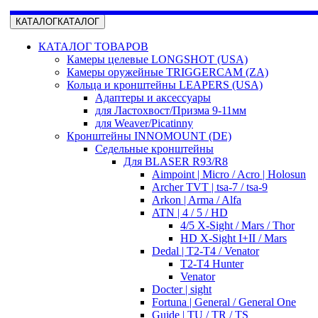
КАТАЛОГ
КАТАЛОГ
КАТАЛОГ ТОВАРОВ
Камеры целевые LONGSHOT (USA)
Камеры оружейные TRIGGERCAM (ZA)
Кольца и кронштейны LEAPERS (USA)
Адаптеры и аксессуары
для Ластохвост/Призма 9-11мм
для Weaver/Picatinny
Кронштейны INNOMOUNT (DE)
Седельные кронштейны
Для BLASER R93/R8
Aimpoint | Micro / Acro | Holosun
Archer TVT | tsa-7 / tsa-9
Arkon | Arma / Alfa
ATN | 4 / 5 / HD
4/5 X-Sight / Mars / Thor
HD X-Sight I+II / Mars
Dedal | T2-T4 / Venator
T2-T4 Hunter
Venator
Docter | sight
Fortuna | General / General One
Guide | TU / TR / TS