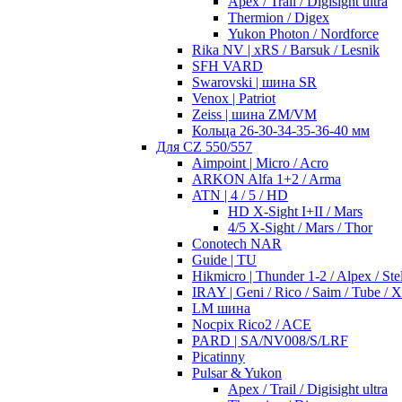
Apex / Trail / Digisight ultra
Thermion / Digex
Yukon Photon / Nordforce
Rika NV | xRS / Barsuk / Lesnik
SFH VARD
Swarovski | шина SR
Venox | Patriot
Zeiss | шина ZM/VM
Кольца 26-30-34-35-36-40 мм
Для CZ 550/557
Aimpoint | Micro / Acro
ARKON Alfa 1+2 / Arma
ATN | 4 / 5 / HD
HD X-Sight I+II / Mars
4/5 X-Sight / Mars / Thor
Conotech NAR
Guide | TU
Hikmicro | Thunder 1-2 / Alpex / Stel
IRAY | Geni / Rico / Saim / Tube / 
LM шина
Nocpix Rico2 / ACE
PARD | SA/NV008/S/LRF
Picatinny
Pulsar & Yukon
Apex / Trail / Digisight ultra