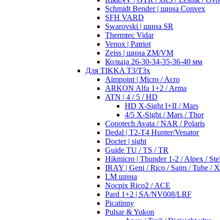
Schmidt Bender | шина Convex
SFH VARD
Swarovski | шина SR
Thermtec Vidar
Venox | Patriot
Zeiss | шина ZM/VM
Кольца 26-30-34-35-36-40 мм
Для TIKKA T3/T3x
Aimpoint | Micro / Acro
ARKON Alfa 1+2 / Arma
ATN | 4 / 5 / HD
HD X-Sight I+II / Mars
4/5 X-Sight / Mars / Thor
Conotech Avata / NAR / Polaris
Dedal | T2-T4 Hunter/Venator
Docter | sight
Guide TU / TS / TR
Hikmicro | Thunder 1-2 / Alpex / Stel
IRAY | Geni / Rico / Saim / Tube / 
LM шина
Nocpix Rico2 / ACE
Pard 1+2 | SA/NV008/LRF
Picatinny
Pulsar & Yukon