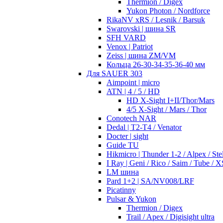
Thermion / Digex
Yukon Photon / Nordforce
RikaNV xRS / Lesnik / Barsuk
Swarovski | шина SR
SFH VARD
Venox | Patriot
Zeiss | шина ZM/VM
Кольца 26-30-34-35-36-40 мм
Для SAUER 303
Aimpoint | micro
ATN | 4 / 5 / HD
HD X-Sight I+II/Thor/Mars
4/5 X-Sight / Mars / Thor
Conotech NAR
Dedal | T2-T4 / Venator
Docter | sight
Guide TU
Hikmicro | Thunder 1-2 / Alpex / Stel
I Ray | Geni / Rico / Saim / Tube / X
LM шина
Pard 1+2 | SA/NV008/LRF
Picatinny
Pulsar & Yukon
Thermion / Digex
Trail / Apex / Digisight ultra