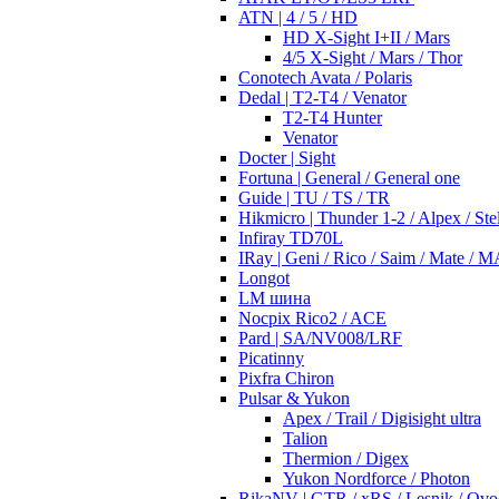
ATN | 4 / 5 / HD
HD X-Sight I+II / Mars
4/5 X-Sight / Mars / Thor
Conotech Avata / Polaris
Dedal | T2-T4 / Venator
T2-T4 Hunter
Venator
Docter | Sight
Fortuna | General / General one
Guide | TU / TS / TR
Hikmicro | Thunder 1-2 / Alpex / Stel
Infiray TD70L
IRay | Geni / Rico / Saim / Mate / 
Longot
LM шина
Nocpix Rico2 / ACE
Pard | SA/NV008/LRF
Picatinny
Pixfra Chiron
Pulsar & Yukon
Apex / Trail / Digisight ultra
Talion
Thermion / Digex
Yukon Nordforce / Photon
RikaNV | GTR / xRS / Lesnik / Ovo