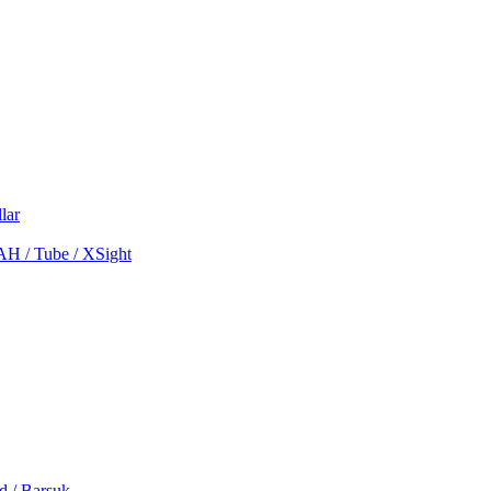
lar
MAH / Tube / XSight
d / Barsuk