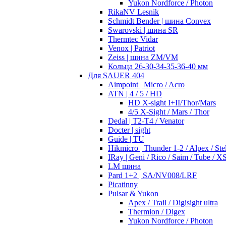
Yukon Nordforce / Photon
RikaNV Lesnik
Schmidt Bender | шина Convex
Swarovski | шина SR
Thermtec Vidar
Venox | Patriot
Zeiss | шина ZM/VM
Кольца 26-30-34-35-36-40 мм
Для SAUER 404
Aimpoint | Micro / Acro
ATN | 4 / 5 / HD
HD X-sight I+II/Thor/Mars
4/5 X-Sight / Mars / Thor
Dedal | T2-T4 / Venator
Docter | sight
Guide | TU
Hikmicro | Thunder 1-2 / Alpex / Stel
IRay | Geni / Rico / Saim / Tube / X
LM шина
Pard 1+2 | SA/NV008/LRF
Picatinny
Pulsar & Yukon
Apex / Trail / Digisight ultra
Thermion / Digex
Yukon Nordforce / Photon