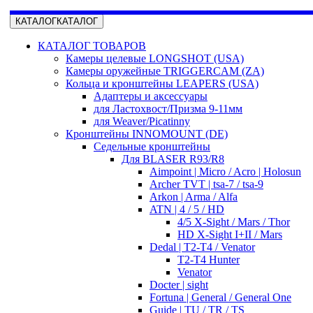
КАТАЛОГ
КАТАЛОГ
КАТАЛОГ ТОВАРОВ
Камеры целевые LONGSHOT (USA)
Камеры оружейные TRIGGERCAM (ZA)
Кольца и кронштейны LEAPERS (USA)
Адаптеры и аксессуары
для Ластохвост/Призма 9-11мм
для Weaver/Picatinny
Кронштейны INNOMOUNT (DE)
Седельные кронштейны
Для BLASER R93/R8
Aimpoint | Micro / Acro | Holosun
Archer TVT | tsa-7 / tsa-9
Arkon | Arma / Alfa
ATN | 4 / 5 / HD
4/5 X-Sight / Mars / Thor
HD X-Sight I+II / Mars
Dedal | T2-T4 / Venator
T2-T4 Hunter
Venator
Docter | sight
Fortuna | General / General One
Guide | TU / TR / TS