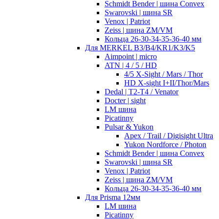
Schmidt Bender | шина Convex
Swarovski | шина SR
Venox | Patriot
Zeiss | шина ZM/VM
Кольца 26-30-34-35-36-40 мм
Для MERKEL B3/B4/KR1/K3/K5
Aimpoint | micro
ATN | 4 / 5 / HD
4/5 X-Sight / Mars / Thor
HD X-sight I+II/Thor/Mars
Dedal | T2-T4 / Venator
Docter | sight
LM шина
Picatinny
Pulsar & Yukon
Apex / Trail / Digisight Ultra
Yukon Nordforce / Photon
Schmidt Bender | шина Convex
Swarovski | шина SR
Venox | Patriot
Zeiss | шина ZM/VM
Кольца 26-30-34-35-36-40 мм
Для Prisma 12мм
LM шина
Picatinny