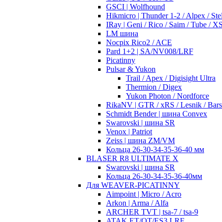
GSCI | Wolfhound
Hikmicro | Thunder 1-2 / Alpex / Stel
IRay | Geni / Rico / Saim / Tube / 
LM шина
Nocpix Rico2 / ACE
Pard 1+2 | SA/NV008/LRF
Picatinny
Pulsar & Yukon
Trail / Apex / Digisight Ultra
Thermion / Digex
Yukon Photon / Nordforce
RikaNV | GTR / xRS / Lesnik / Bar
Schmidt Bender | шина Convex
Swarovski | шина SR
Venox | Patriot
Zeiss | шина ZM/VM
Кольца 26-30-34-35-36-40 мм
BLASER R8 ULTIMATE X
Swarovski | шина SR
Кольца 26-30-34-35-36-40мм
Для WEAVER-PICATINNY
Aimpoint | Micro / Acro
Arkon | Arma / Alfa
ARCHER TVT | tsa-7 / tsa-9
ATAK ET/OT/ES3 LRF