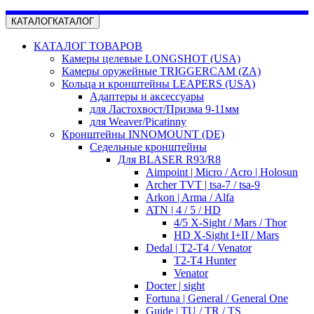
КАТАЛОГ
КАТАЛОГ
КАТАЛОГ ТОВАРОВ
Камеры целевые LONGSHOT (USA)
Камеры оружейные TRIGGERCAM (ZA)
Кольца и кронштейны LEAPERS (USA)
Адаптеры и аксессуары
для Ластохвост/Призма 9-11мм
для Weaver/Picatinny
Кронштейны INNOMOUNT (DE)
Седельные кронштейны
Для BLASER R93/R8
Aimpoint | Micro / Acro | Holosun
Archer TVT | tsa-7 / tsa-9
Arkon | Arma / Alfa
ATN | 4 / 5 / HD
4/5 X-Sight / Mars / Thor
HD X-Sight I+II / Mars
Dedal | T2-T4 / Venator
T2-T4 Hunter
Venator
Docter | sight
Fortuna | General / General One
Guide | TU / TR / TS