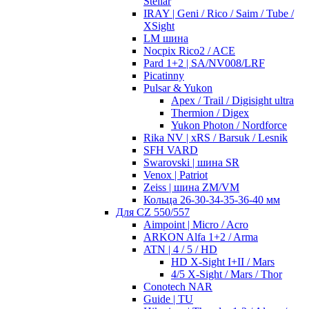
Stellar
IRAY | Geni / Rico / Saim / Tube /
XSight
LM шина
Nocpix Rico2 / ACE
Pard 1+2 | SA/NV008/LRF
Picatinny
Pulsar & Yukon
Apex / Trail / Digisight ultra
Thermion / Digex
Yukon Photon / Nordforce
Rika NV | xRS / Barsuk / Lesnik
SFH VARD
Swarovski | шина SR
Venox | Patriot
Zeiss | шина ZM/VM
Кольца 26-30-34-35-36-40 мм
Для CZ 550/557
Aimpoint | Micro / Acro
ARKON Alfa 1+2 / Arma
ATN | 4 / 5 / HD
HD X-Sight I+II / Mars
4/5 X-Sight / Mars / Thor
Conotech NAR
Guide | TU