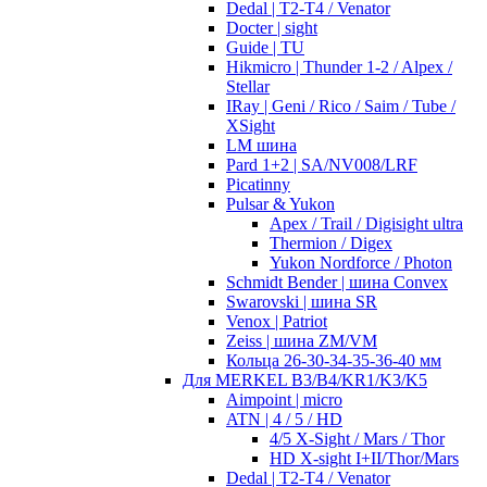
Dedal | T2-T4 / Venator
Docter | sight
Guide | TU
Hikmicro | Thunder 1-2 / Alpex /
Stellar
IRay | Geni / Rico / Saim / Tube /
XSight
LM шина
Pard 1+2 | SA/NV008/LRF
Picatinny
Pulsar & Yukon
Apex / Trail / Digisight ultra
Thermion / Digex
Yukon Nordforce / Photon
Schmidt Bender | шина Convex
Swarovski | шина SR
Venox | Patriot
Zeiss | шина ZM/VM
Кольца 26-30-34-35-36-40 мм
Для MERKEL B3/B4/KR1/K3/K5
Aimpoint | micro
ATN | 4 / 5 / HD
4/5 X-Sight / Mars / Thor
HD X-sight I+II/Thor/Mars
Dedal | T2-T4 / Venator