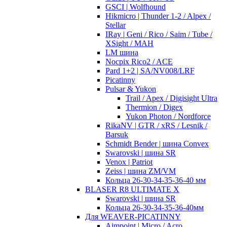
GSCI | Wolfhound
Hikmicro | Thunder 1-2 / Alpex /
Stellar
IRay | Geni / Rico / Saim / Tube /
XSight / MAH
LM шина
Nocpix Rico2 / ACE
Pard 1+2 | SA/NV008/LRF
Picatinny
Pulsar & Yukon
Trail / Apex / Digisight Ultra
Thermion / Digex
Yukon Photon / Nordforce
RikaNV | GTR / xRS / Lesnik /
Barsuk
Schmidt Bender | шина Convex
Swarovski | шина SR
Venox | Patriot
Zeiss | шина ZM/VM
Кольца 26-30-34-35-36-40 мм
BLASER R8 ULTIMATE X
Swarovski | шина SR
Кольца 26-30-34-35-36-40мм
Для WEAVER-PICATINNY
Aimpoint | Micro / Acro