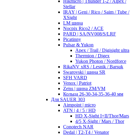
Hikmicro | Thunder 1-2 / Alpex /
Stellar
IRAY | Geni / Rico / Saim / Tube /
XSight
LM шина
Nocpix Rico2 / ACE
PARD | SA/NV008/S/LRF
Picatinny
Pulsar & Yukon
Apex / Trail / Digisight ultra
Thermion / Digex
Yukon Photon / Nordforce
RikaNV xRS / Lesnik / Barsuk
Swarovski | шина SR
SFH VARD
Venox | Patriot
Zeiss | шина ZM/VM
Кольца 26-30-34-35-36-40 мм
Для SAUER 303
Aimpoint | micro
ATN | 4 / 5 / HD
HD X-Sight I+II/Thor/Mars
4/5 X-Sight / Mars / Thor
Conotech NAR
Dedal | T2-T4 / Venator