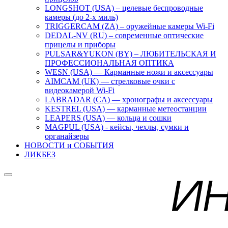
LONGSHOT (USA) – целевые беспроводные
камеры (до 2-х миль)
TRIGGERCAM (ZA) – оружейные камеры Wi-Fi
DEDAL-NV (RU) – современные оптические
прицелы и приборы
PULSAR&YUKON (BY) – ЛЮБИТЕЛЬСКАЯ И
ПРОФЕССИОНАЛЬНАЯ ОПТИКА
WESN (USA) — Карманные ножи и аксессуары
AIMCAM (UK) — стрелковые очки с
видеокамерой Wi-Fi
LABRADAR (CA) — хронографы и аксессуары
KESTREL (USA) — карманные метеостанции
LEAPERS (USA) — кольца и сошки
MAGPUL (USA) - кейсы, чехлы, сумки и
органайзеры
НОВОСТИ и СОБЫТИЯ
ЛИКБЕЗ