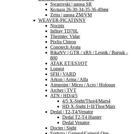
Swarovski | шина SR
Кольца 26-30-34-35-36-40мм
Zeiss | шина ZM/VM
WEAVER-PICATINNY
Nocpix
Infiray TD70L
Thermtec Vidar
Pixfra Chiron
Conotech Avata
RikaNV | GTR / xRS / Lesnik / Barsuk -
800
ATAK ET/ES3/OT
Longot
SFH | VARD
Arkon | Arma / Alfa
Aimpoint | Micro / Acro | Holosun
Archer | TVT
ATN | HD/4/5
4/5 X-Sight/Thor4/Mars4
HD X-Sight I+II/Thor/Mars
Dedal | T2-T4/Venator
Dedal T2-T4 Hunter
Dedal Venator
Docter | Sight
Fortuna | General/General One