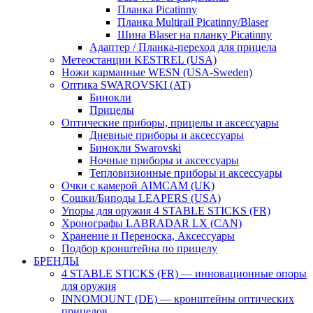
Планка Picatinny
Планка Multirail Picatinny/Blaser
Шина Blaser на планку Picatinny
Адаптер / Планка-переход для прицела
Метеостанции KESTREL (USA)
Ножи карманные WESN (USA-Sweden)
Оптика SWAROVSKI (AT)
Бинокли
Прицелы
Оптические приборы, прицелы и аксессуары
Дневные приборы и аксессуары
Бинокли Swarovski
Ночные приборы и аксессуары
Тепловизионные приборы и аксессуары
Очки с камерой AIMCAM (UK)
Сошки/Биподы LEAPERS (USA)
Упоры для оружия 4 STABLE STICKS (FR)
Хронографы LABRADAR LX (CAN)
Хранение и Переноска, Аксессуары
Подбор кронштейна по прицелу
БРЕНДЫ
4 STABLE STICKS (FR) — инновационные опоры
для оружия
INNOMOUNT (DE) — кронштейны оптических
прицелов