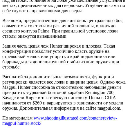
под антабки, то найдете на ложе уже сделанные углубления в
местах, предназначенных для сверловки. Углубления сами по
себе служат направляющими для сверла.
Все ложи, предназначенные для винтовок центрального боя,
совместимы со стволами различной толщины, вплоть до
среднего контура Palma. При правильной установке ложи
стволы окажутся вывешенными.
Задняя часть цевья лож Hunter широкая и плоская. Такая
конфигурация позволяет устойчиво класть оружие на
стрелковый мешок или упирать о край подоконника или
баррикады для дополнительной стабилизации оружия при
стрельбе.
Расплатой за дополнительные возможности, функции и
регулировки является вес ложи и ширина цевья. Однако ложа
Magpul Hunter способна за относительно небольшие деньги
превратить заурядный болтовой карабин Remington 700,
Savage или Ruger в тактическую винтовку. Цены в США
начинаются от $269 и варьируются в зависимости от модели
оружия. Дополнительная информация на сайте magpul.com.
По материалам
www.shootingillustrated.com/content/review-
magpul-hunter-stock/