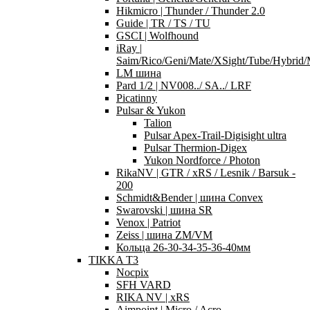
Hikmicro | Thunder / Thunder 2.0
Guide | TR / TS / TU
GSCI | Wolfhound
iRay |
Saim/Rico/Geni/Mate/XSight/Tube/Hybri
LM шина
Pard 1/2 | NV008../ SA../ LRF
Picatinny
Pulsar & Yukon
Talion
Pulsar Apex-Trail-Digisight ultra
Pulsar Thermion-Digex
Yukon Nordforce / Photon
RikaNV | GTR / xRS / Lesnik / Barsuk -
200
Schmidt&Bender | шина Convex
Swarovski | шина SR
Venox | Patriot
Zeiss | шина ZM/VM
Кольца 26-30-34-35-36-40мм
TIKKA T3
Nocpix
SFH VARD
RIKA NV | xRS
Aimpoint | Micro / Acro