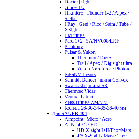
Docter | sight
Guide TU
Hikmicro | Thunder 1-2 / Alpex /
Stellar
I Ray | Geni / Rico / Saim / Tube /
XSight
LM шина
Pard 1+2 | SA/NV008/LRF
Picatinny
Pulsar & Yukon
Thermion / Digex
Trail / Apex / Digisight ultra
Yukon Nordforce / Photon
RikaNV Lesnik
Schmidt Bender | шина Convex
Swarovski | шина SR
Thermtec Vidar
Venox | Patriot
Zeiss | шина ZM/VM
Кольца 26-30-34-35-36-40 мм
Для SAUER 404
Aimpoint | Micro / Acro
ATN | 4 / 5 / HD
HD X-sight I+II/Thor/Mars
4/5 X-Sight / Mars / Thor