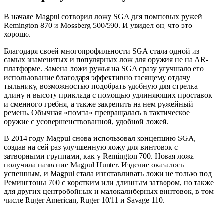
В начале Magpul сотворил ложу SGA для помповых ружей
Remington 870 и Mossberg 500/590. И увидел он, что это
хорошо.
Благодаря своей многопрофильности SGA стала одной из
самых знаменитых и популярных лож для оружия не на AR-
платформе. Замена ложи ружья на SGA сразу улучшало его
использование благодаря эффективно гасящему отдачу
тыльнику, возможностью подобрать удобную для стрелка
длину и высоту приклада с помощью удлиняющих проставок
и сменного гребня, а также закрепить на нем ружейный
ремень. Обычная «помпа» превращалась в тактическое
оружие с усовершенствованной, удобной ложей.
В 2014 году Magpul снова использовал концепцию SGA,
создав на сей раз улучшенную ложу для винтовок с
затворными группами, как у Remington 700. Новая ложа
получила название Magpul Hunter. Изделие оказалось
успешным, и Magpul стала изготавливать ложи не только под
Ремингтоны 700 с коротким или длинным затвором, но также
для других центробойных и малокалиберных винтовок, в том
числе Ruger American, Ruger 10/11 и Savage 110.