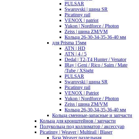
PULSAR
Swarovski | шина SR
Picatinny rail
VENOX | patriot
Yukon | Nordforce / Photon
Zeiss | шина ZM/VM
Кольца 26-30-34-35-36-40 мм
для Prisma 15мм
ATN | HD
ATN | 4 / 5
Dedal | T2-T4 Hunter / Venator
IRay | Geni / Rico / Saim / Mate
/Tube / XSight
PULSAR
Swarovski | шина SR
Picatinny rail
VENOX | Patriot
Yukon | Nordforce / Photon
Zeiss | шина ZM/VM
Кольца 26-30-34-35-36-40 мм
Кольца сменные-запасные и запчасти
Кольца для кронштейнов / запчасти
Полукольца под коллиматор / аксессуар
Picatinny | Weaver | Multirail | Blaser
База Weaver раздельная