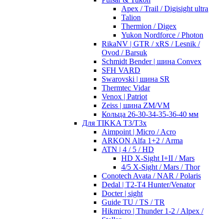
Apex / Trail / Digisight ultra
Talion
Thermion / Digex
Yukon Nordforce / Photon
RikaNV | GTR / xRS / Lesnik /
Ovod / Barsuk
Schmidt Bender | шина Convex
SFH VARD
Swarovski | шина SR
Thermtec Vidar
Venox | Patriot
Zeiss | шина ZM/VM
Кольца 26-30-34-35-36-40 мм
Для TIKKA T3/T3x
Aimpoint | Micro / Acro
ARKON Alfa 1+2 / Arma
ATN | 4 / 5 / HD
HD X-Sight I+II / Mars
4/5 X-Sight / Mars / Thor
Conotech Avata / NAR / Polaris
Dedal | T2-T4 Hunter/Venator
Docter | sight
Guide TU / TS / TR
Hikmicro | Thunder 1-2 / Alpex /