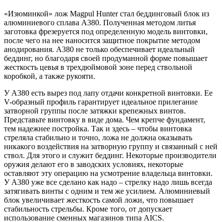
«Изюминкой» лож Magpul Hunter стал беддинговый блок из
алюминиевого сплава А380. Полученная методом литья
заготовка фрезеруется под определенную модель винтовки,
после чего на нее наносится защитное покрытие методом
анодирования. А380 не только обеспечивает идеальный
беддинг, но благодаря своей продуманной форме повышает
жесткость цевья в трехдюймовой зоне перед ствольной
коробкой, а также рукояти.
У А380 есть вырез под лапу отдачи конкретной винтовки. Ее
V-образный профиль гарантирует идеальное прилегание
затворной группы после затяжки крепежных винтов.
Представьте винтовку в виде дома. Чем крепче фундамент,
тем надежнее постройка. Так и здесь – чтобы винтовка
стреляла стабильно и точно, ложа не должна оказывать
никакого воздействия на затворную группу и связанный с ней
ствол. Для этого и служит беддинг. Некоторые производители
оружия делают его в заводских условиях, некоторые
оставляют эту операцию на усмотрение владельца винтовки.
У А380 уже все сделано как надо – стрелку надо лишь всегда
затягивать винты с одним и тем же усилием. Алюминиевый
блок увеличивает жесткость самой ложи, что повышает
стабильность стрельбы. Кроме того, от допускает
использование сменных магазинов типа AICS.