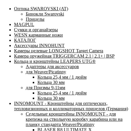
Оптика SWAROVSKI (AT)
Бинокли Swarovski
Прицелы
MAGPUL
Сумки и органайзеры
WESN карманные ножи
КАТАЛОГ
Аксессуары INNOHUNT
Камеры целевые LONGSHOT Target Camera
Камера оружейная TRIGGERCAM 2.1 | 2.1+ | BSP
Кольца и кронштейны LEAPERS UTG®
Адаптеры для аксессуаров
для Weaver/Picatinny
Кольца 25,4 мм / 1 дюйм
Кольца 30 мм
для Призмы 9-11мм
Кольца 25,4 мм / 1 дюйм
Кольца 30 мм
INNOMOUNT - Кронштейны для оптических,
тепловизионных и коллиматорных прицелов (Германия)
Седельные кронштейны INNOMOUNT - для
крепежа на ствольную коробку карабина или на
планку стандарта Weaver/Picatinny
BLASER R8 ULTIMATE X