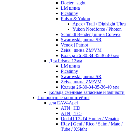
Docter | sight
LM шина
Picatinny
Pulsar & Yukon
Apex / Trail / Digisight Ultra
Yukon Nordforce / Photon
Schmidt Bender | шина Convex
Swarovski | шина SR
Venox | Patriot
Zeiss | шина ZM/VM
Кольца 26-30-34-35-36-40 мм
Для Prisma 12мм
LM шина
Picatinny
Swarovski | шина SR
Zeiss | шина ZM/VM
Кольца 26-30-34-35-36-40 мм
Кольца сменные-запасные и запчасти
Поворотные кронштейны
для EAW-Apel
ATN | HD
ATN | 4 / 5
Dedal | T2-T4 Hunter / Venator
IRay | Geni / Rico / Saim / Mate /
Tube / XSight