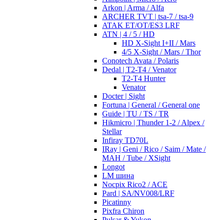
Arkon | Arma / Alfa
ARCHER TVT | tsa-7 / tsa-9
ATAK ET/OT/ES3 LRF
ATN | 4 / 5 / HD
HD X-Sight I+II / Mars
4/5 X-Sight / Mars / Thor
Conotech Avata / Polaris
Dedal | T2-T4 / Venator
T2-T4 Hunter
Venator
Docter | Sight
Fortuna | General / General one
Guide | TU / TS / TR
Hikmicro | Thunder 1-2 / Alpex /
Stellar
Infiray TD70L
IRay | Geni / Rico / Saim / Mate /
MAH / Tube / XSight
Longot
LM шина
Nocpix Rico2 / ACE
Pard | SA/NV008/LRF
Picatinny
Pixfra Chiron
Pulsar & Yukon