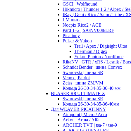
GSCI | Wolfhound
Hikmicro | Thunder 1-2 / Alpex / Stel
IRay | Geni / Rico / Saim / Tube / 
LM шина
Nocpix Rico2 / ACE
Pard 1+2 | SA/NV008/LRF
Picatinny
Pulsar & Yukon
Trail / Apex / Digisight Ultra
Thermion / Digex
Yukon Photon / Nordforce
RikaNV | GTR / xRS / Lesnik / Bar
Schmidt Bender | шина Convex
Swarovski | шина SR
Venox | Patriot
Zeiss | шина ZM/VM
Кольца 26-30-34-35-36-40 мм
BLASER R8 ULTIMATE X
Swarovski | шина SR
Кольца 26-30-34-35-36-40мм
Для WEAVER-PICATINNY
Aimpoint | Micro / Acro
Arkon | Arma / Alfa
ARCHER TVT | tsa-7 / tsa-9
ATAK ET/OT/ES3 LRF