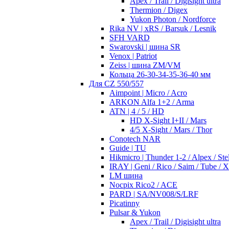
Apex / Trail / Digisight ultra
Thermion / Digex
Yukon Photon / Nordforce
Rika NV | xRS / Barsuk / Lesnik
SFH VARD
Swarovski | шина SR
Venox | Patriot
Zeiss | шина ZM/VM
Кольца 26-30-34-35-36-40 мм
Для CZ 550/557
Aimpoint | Micro / Acro
ARKON Alfa 1+2 / Arma
ATN | 4 / 5 / HD
HD X-Sight I+II / Mars
4/5 X-Sight / Mars / Thor
Conotech NAR
Guide | TU
Hikmicro | Thunder 1-2 / Alpex / Stel
IRAY | Geni / Rico / Saim / Tube / 
LM шина
Nocpix Rico2 / ACE
PARD | SA/NV008/S/LRF
Picatinny
Pulsar & Yukon
Apex / Trail / Digisight ultra