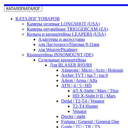
КАТАЛОГ
КАТАЛОГ
КАТАЛОГ ТОВАРОВ
Камеры целевые LONGSHOT (USA)
Камеры оружейные TRIGGERCAM (ZA)
Кольца и кронштейны LEAPERS (USA)
Адаптеры и аксессуары
для Ластохвост/Призма 9-11мм
для Weaver/Picatinny
Кронштейны INNOMOUNT (DE)
Седельные кронштейны
Для BLASER R93/R8
Aimpoint | Micro / Acro | Holosun
Archer TVT | tsa-7 / tsa-9
Arkon | Arma / Alfa
ATN | 4 / 5 / HD
4/5 X-Sight / Mars / Thor
HD X-Sight I+II / Mars
Dedal | T2-T4 / Venator
T2-T4 Hunter
Venator
Docter | sight
Fortuna | General / General One
Guide | TU / TR / TS