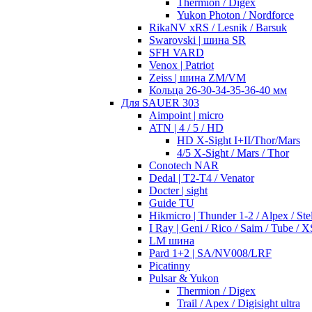
Thermion / Digex
Yukon Photon / Nordforce
RikaNV xRS / Lesnik / Barsuk
Swarovski | шина SR
SFH VARD
Venox | Patriot
Zeiss | шина ZM/VM
Кольца 26-30-34-35-36-40 мм
Для SAUER 303
Aimpoint | micro
ATN | 4 / 5 / HD
HD X-Sight I+II/Thor/Mars
4/5 X-Sight / Mars / Thor
Conotech NAR
Dedal | T2-T4 / Venator
Docter | sight
Guide TU
Hikmicro | Thunder 1-2 / Alpex / Stel
I Ray | Geni / Rico / Saim / Tube / X
LM шина
Pard 1+2 | SA/NV008/LRF
Picatinny
Pulsar & Yukon
Thermion / Digex
Trail / Apex / Digisight ultra