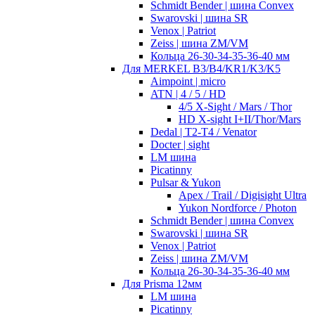
Schmidt Bender | шина Convex
Swarovski | шина SR
Venox | Patriot
Zeiss | шина ZM/VM
Кольца 26-30-34-35-36-40 мм
Для MERKEL B3/B4/KR1/K3/K5
Aimpoint | micro
ATN | 4 / 5 / HD
4/5 X-Sight / Mars / Thor
HD X-sight I+II/Thor/Mars
Dedal | T2-T4 / Venator
Docter | sight
LM шина
Picatinny
Pulsar & Yukon
Apex / Trail / Digisight Ultra
Yukon Nordforce / Photon
Schmidt Bender | шина Convex
Swarovski | шина SR
Venox | Patriot
Zeiss | шина ZM/VM
Кольца 26-30-34-35-36-40 мм
Для Prisma 12мм
LM шина
Picatinny