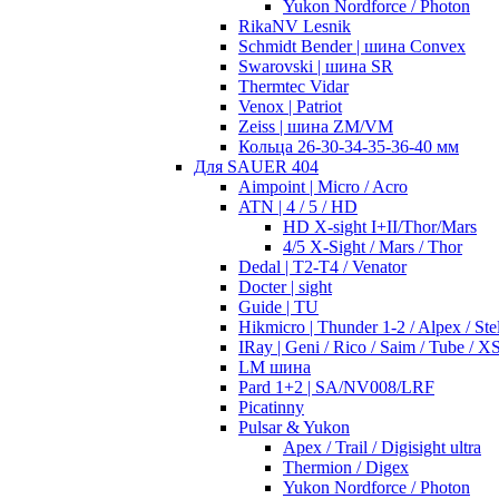
Yukon Nordforce / Photon
RikaNV Lesnik
Schmidt Bender | шина Convex
Swarovski | шина SR
Thermtec Vidar
Venox | Patriot
Zeiss | шина ZM/VM
Кольца 26-30-34-35-36-40 мм
Для SAUER 404
Aimpoint | Micro / Acro
ATN | 4 / 5 / HD
HD X-sight I+II/Thor/Mars
4/5 X-Sight / Mars / Thor
Dedal | T2-T4 / Venator
Docter | sight
Guide | TU
Hikmicro | Thunder 1-2 / Alpex / Stel
IRay | Geni / Rico / Saim / Tube / X
LM шина
Pard 1+2 | SA/NV008/LRF
Picatinny
Pulsar & Yukon
Apex / Trail / Digisight ultra
Thermion / Digex
Yukon Nordforce / Photon