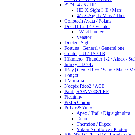
ATN | 4 / 5 / HD
HD X-Sight I+II / Mars
4/5 X-Sight / Mars / Thor
Conotech Avata / Polaris
Dedal | T2-T4 / Venator
T2-T4 Hunter
Venator
Docter | Sight
Fortuna | General / General one
Guide | TU / TS / TR
Hikmicro | Thunder 1-2 / Alpex / Stel
Infiray TD70L
IRay | Geni / Rico / Saim / Mate / 
Longot
LM шина
Nocpix Rico2 / ACE
Pard | SA/NV008/LRF
Picatinny
Pixfra Chiron
Pulsar & Yukon
Apex / Trail / Digisight ultra
Talion
Thermion / Digex
Yukon Nordforce / Photon
RikaNV | GTR / xRS / Lesnik / Ovo