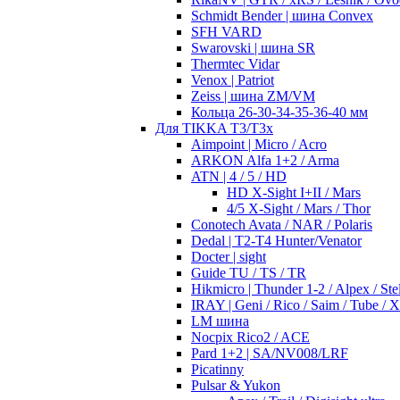
Schmidt Bender | шина Convex
SFH VARD
Swarovski | шина SR
Thermtec Vidar
Venox | Patriot
Zeiss | шина ZM/VM
Кольца 26-30-34-35-36-40 мм
Для TIKKA T3/T3x
Aimpoint | Micro / Acro
ARKON Alfa 1+2 / Arma
ATN | 4 / 5 / HD
HD X-Sight I+II / Mars
4/5 X-Sight / Mars / Thor
Conotech Avata / NAR / Polaris
Dedal | T2-T4 Hunter/Venator
Docter | sight
Guide TU / TS / TR
Hikmicro | Thunder 1-2 / Alpex / Stel
IRAY | Geni / Rico / Saim / Tube / 
LM шина
Nocpix Rico2 / ACE
Pard 1+2 | SA/NV008/LRF
Picatinny
Pulsar & Yukon