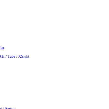
lar
MAH / Tube / XSight
d / Barsuk