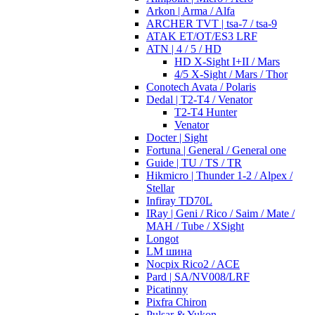
Arkon | Arma / Alfa
ARCHER TVT | tsa-7 / tsa-9
ATAK ET/OT/ES3 LRF
ATN | 4 / 5 / HD
HD X-Sight I+II / Mars
4/5 X-Sight / Mars / Thor
Conotech Avata / Polaris
Dedal | T2-T4 / Venator
T2-T4 Hunter
Venator
Docter | Sight
Fortuna | General / General one
Guide | TU / TS / TR
Hikmicro | Thunder 1-2 / Alpex /
Stellar
Infiray TD70L
IRay | Geni / Rico / Saim / Mate /
MAH / Tube / XSight
Longot
LM шина
Nocpix Rico2 / ACE
Pard | SA/NV008/LRF
Picatinny
Pixfra Chiron
Pulsar & Yukon