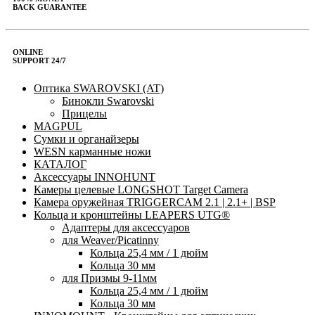
BACK GUARANTEE
ONLINE
SUPPORT 24/7
Оптика SWAROVSKI (AT)
Бинокли Swarovski
Прицелы
MAGPUL
Сумки и органайзеры
WESN карманные ножи
КАТАЛОГ
Аксессуары INNOHUNT
Камеры целевые LONGSHOT Target Camera
Камера оружейная TRIGGERCAM 2.1 | 2.1+ | BSP
Кольца и кронштейны LEAPERS UTG®
Адаптеры для аксессуаров
для Weaver/Picatinny
Кольца 25,4 мм / 1 дюйм
Кольца 30 мм
для Призмы 9-11мм
Кольца 25,4 мм / 1 дюйм
Кольца 30 мм