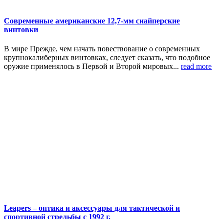
Современные американские 12,7-мм снайперские
винтовки
В мире Прежде, чем начать повествование о современных
крупнокалиберных винтовках, следует сказать, что подобное
оружие применялось в Первой и Второй мировых...
read more
Leapers – оптика и аксессуары для тактической и
спортивной стрельбы с 1992 г.