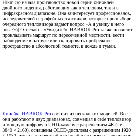
Hikmicro начала производство новой серии биноклей
двойного видения, работающих как в тепловом, так и в
инфракрасном диапазоне. Она заинтересует профессионалов,
исследователей и трофейных охотников, которые при выборе
очередного тепловизора задают вопрос «А я увижу в него
рога?»)) Отвечаю – «Увидите!» HABROK Pro также позволит
прокладывать маршрут по пересеченной местности, вести
наблюдение в патруле или сканировать прибрежное
пространство в абсолютной темноте, в дождь и туман.
Линейка HABROK Pro
состоит из нескольких моделей. Все
они работают в двух диапазонах, совмещая в себе тепловизор
и мощную цифровую UHD-камеру с разрешением 4К (т.е.
3840 × 2160), оснащены OLED-дисплеем с разрешением 1920
× 1080, имеют встроенный лазерный дальномер с дальностью