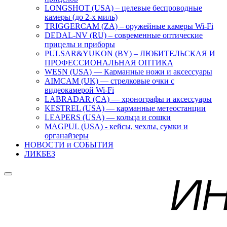
LONGSHOT (USA) – целевые беспроводные
камеры (до 2-х миль)
TRIGGERCAM (ZA) – оружейные камеры Wi-Fi
DEDAL-NV (RU) – современные оптические
прицелы и приборы
PULSAR&YUKON (BY) – ЛЮБИТЕЛЬСКАЯ И
ПРОФЕССИОНАЛЬНАЯ ОПТИКА
WESN (USA) — Карманные ножи и аксессуары
AIMCAM (UK) — стрелковые очки с
видеокамерой Wi-Fi
LABRADAR (CA) — хронографы и аксессуары
KESTREL (USA) — карманные метеостанции
LEAPERS (USA) — кольца и сошки
MAGPUL (USA) - кейсы, чехлы, сумки и
органайзеры
НОВОСТИ и СОБЫТИЯ
ЛИКБЕЗ