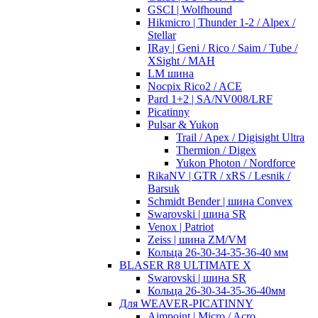
GSCI | Wolfhound
Hikmicro | Thunder 1-2 / Alpex /
Stellar
IRay | Geni / Rico / Saim / Tube /
XSight / MAH
LM шина
Nocpix Rico2 / ACE
Pard 1+2 | SA/NV008/LRF
Picatinny
Pulsar & Yukon
Trail / Apex / Digisight Ultra
Thermion / Digex
Yukon Photon / Nordforce
RikaNV | GTR / xRS / Lesnik /
Barsuk
Schmidt Bender | шина Convex
Swarovski | шина SR
Venox | Patriot
Zeiss | шина ZM/VM
Кольца 26-30-34-35-36-40 мм
BLASER R8 ULTIMATE X
Swarovski | шина SR
Кольца 26-30-34-35-36-40мм
Для WEAVER-PICATINNY
Aimpoint | Micro / Acro