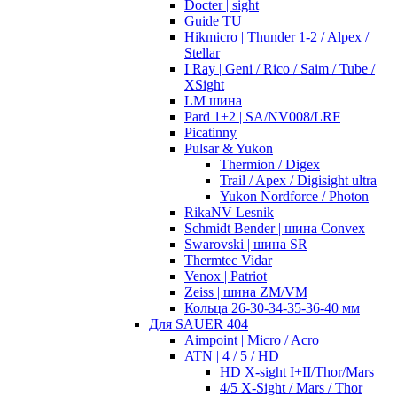
Docter | sight
Guide TU
Hikmicro | Thunder 1-2 / Alpex /
Stellar
I Ray | Geni / Rico / Saim / Tube /
XSight
LM шина
Pard 1+2 | SA/NV008/LRF
Picatinny
Pulsar & Yukon
Thermion / Digex
Trail / Apex / Digisight ultra
Yukon Nordforce / Photon
RikaNV Lesnik
Schmidt Bender | шина Convex
Swarovski | шина SR
Thermtec Vidar
Venox | Patriot
Zeiss | шина ZM/VM
Кольца 26-30-34-35-36-40 мм
Для SAUER 404
Aimpoint | Micro / Acro
ATN | 4 / 5 / HD
HD X-sight I+II/Thor/Mars
4/5 X-Sight / Mars / Thor