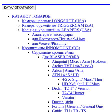
КАТАЛОГ
КАТАЛОГ
КАТАЛОГ ТОВАРОВ
Камеры целевые LONGSHOT (USA)
Камеры оружейные TRIGGERCAM (ZA)
Кольца и кронштейны LEAPERS (USA)
Адаптеры и аксессуары
для Ластохвост/Призма 9-11мм
для Weaver/Picatinny
Кронштейны INNOMOUNT (DE)
Седельные кронштейны
Для BLASER R93/R8
Aimpoint | Micro / Acro | Holosun
Archer TVT | tsa-7 / tsa-9
Arkon | Arma / Alfa
ATN | 4 / 5 / HD
4/5 X-Sight / Mars / Thor
HD X-Sight I+II / Mars
Dedal | T2-T4 / Venator
T2-T4 Hunter
Venator
Docter | sight
Fortuna | General / General One
Guide | TU / TR / TS