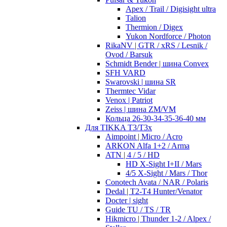
Apex / Trail / Digisight ultra
Talion
Thermion / Digex
Yukon Nordforce / Photon
RikaNV | GTR / xRS / Lesnik /
Ovod / Barsuk
Schmidt Bender | шина Convex
SFH VARD
Swarovski | шина SR
Thermtec Vidar
Venox | Patriot
Zeiss | шина ZM/VM
Кольца 26-30-34-35-36-40 мм
Для TIKKA T3/T3x
Aimpoint | Micro / Acro
ARKON Alfa 1+2 / Arma
ATN | 4 / 5 / HD
HD X-Sight I+II / Mars
4/5 X-Sight / Mars / Thor
Conotech Avata / NAR / Polaris
Dedal | T2-T4 Hunter/Venator
Docter | sight
Guide TU / TS / TR
Hikmicro | Thunder 1-2 / Alpex /