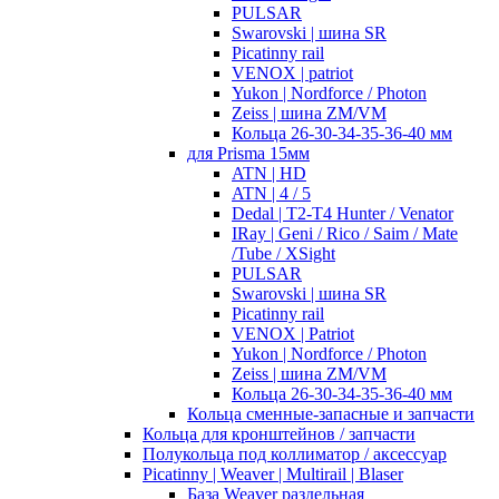
PULSAR
Swarovski | шина SR
Picatinny rail
VENOX | patriot
Yukon | Nordforce / Photon
Zeiss | шина ZM/VM
Кольца 26-30-34-35-36-40 мм
для Prisma 15мм
ATN | HD
ATN | 4 / 5
Dedal | T2-T4 Hunter / Venator
IRay | Geni / Rico / Saim / Mate
/Tube / XSight
PULSAR
Swarovski | шина SR
Picatinny rail
VENOX | Patriot
Yukon | Nordforce / Photon
Zeiss | шина ZM/VM
Кольца 26-30-34-35-36-40 мм
Кольца сменные-запасные и запчасти
Кольца для кронштейнов / запчасти
Полукольца под коллиматор / аксессуар
Picatinny | Weaver | Multirail | Blaser
База Weaver раздельная