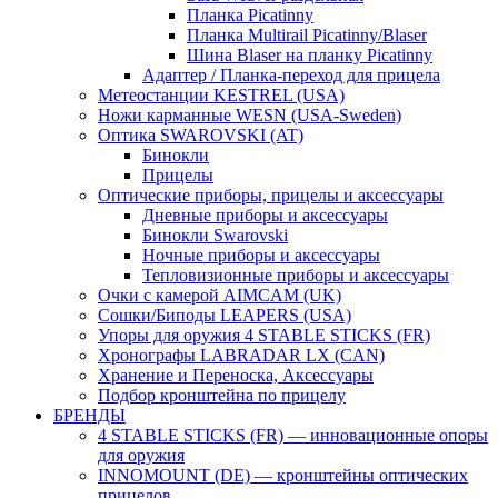
Планка Picatinny
Планка Multirail Picatinny/Blaser
Шина Blaser на планку Picatinny
Адаптер / Планка-переход для прицела
Метеостанции KESTREL (USA)
Ножи карманные WESN (USA-Sweden)
Оптика SWAROVSKI (AT)
Бинокли
Прицелы
Оптические приборы, прицелы и аксессуары
Дневные приборы и аксессуары
Бинокли Swarovski
Ночные приборы и аксессуары
Тепловизионные приборы и аксессуары
Очки с камерой AIMCAM (UK)
Сошки/Биподы LEAPERS (USA)
Упоры для оружия 4 STABLE STICKS (FR)
Хронографы LABRADAR LX (CAN)
Хранение и Переноска, Аксессуары
Подбор кронштейна по прицелу
БРЕНДЫ
4 STABLE STICKS (FR) — инновационные опоры
для оружия
INNOMOUNT (DE) — кронштейны оптических
прицелов