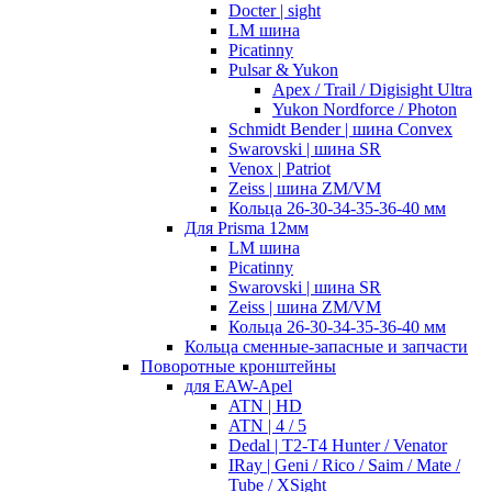
Docter | sight
LM шина
Picatinny
Pulsar & Yukon
Apex / Trail / Digisight Ultra
Yukon Nordforce / Photon
Schmidt Bender | шина Convex
Swarovski | шина SR
Venox | Patriot
Zeiss | шина ZM/VM
Кольца 26-30-34-35-36-40 мм
Для Prisma 12мм
LM шина
Picatinny
Swarovski | шина SR
Zeiss | шина ZM/VM
Кольца 26-30-34-35-36-40 мм
Кольца сменные-запасные и запчасти
Поворотные кронштейны
для EAW-Apel
ATN | HD
ATN | 4 / 5
Dedal | T2-T4 Hunter / Venator
IRay | Geni / Rico / Saim / Mate /
Tube / XSight