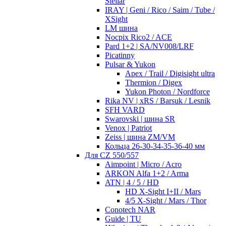
Stellar
IRAY | Geni / Rico / Saim / Tube /
XSight
LM шина
Nocpix Rico2 / ACE
Pard 1+2 | SA/NV008/LRF
Picatinny
Pulsar & Yukon
Apex / Trail / Digisight ultra
Thermion / Digex
Yukon Photon / Nordforce
Rika NV | xRS / Barsuk / Lesnik
SFH VARD
Swarovski | шина SR
Venox | Patriot
Zeiss | шина ZM/VM
Кольца 26-30-34-35-36-40 мм
Для CZ 550/557
Aimpoint | Micro / Acro
ARKON Alfa 1+2 / Arma
ATN | 4 / 5 / HD
HD X-Sight I+II / Mars
4/5 X-Sight / Mars / Thor
Conotech NAR
Guide | TU