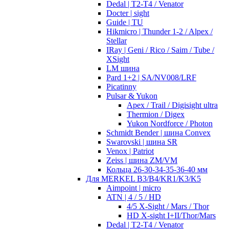
Dedal | T2-T4 / Venator
Docter | sight
Guide | TU
Hikmicro | Thunder 1-2 / Alpex /
Stellar
IRay | Geni / Rico / Saim / Tube /
XSight
LM шина
Pard 1+2 | SA/NV008/LRF
Picatinny
Pulsar & Yukon
Apex / Trail / Digisight ultra
Thermion / Digex
Yukon Nordforce / Photon
Schmidt Bender | шина Convex
Swarovski | шина SR
Venox | Patriot
Zeiss | шина ZM/VM
Кольца 26-30-34-35-36-40 мм
Для MERKEL B3/B4/KR1/K3/K5
Aimpoint | micro
ATN | 4 / 5 / HD
4/5 X-Sight / Mars / Thor
HD X-sight I+II/Thor/Mars
Dedal | T2-T4 / Venator