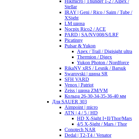
Hikmicro | Thunder 1-2 / Alpex /
Stellar
IRAY | Geni / Rico / Saim / Tube /
XSight
LM шина
Nocpix Rico2 / ACE
PARD | SA/NV008/S/LRF
Picatinny
Pulsar & Yukon
Apex / Trail / Digisight ultra
Thermion / Digex
Yukon Photon / Nordforce
RikaNV xRS / Lesnik / Barsuk
Swarovski | шина SR
SFH VARD
Venox | Patriot
Zeiss | шина ZM/VM
Кольца 26-30-34-35-36-40 мм
Для SAUER 303
Aimpoint | micro
ATN | 4 / 5 / HD
HD X-Sight I+II/Thor/Mars
4/5 X-Sight / Mars / Thor
Conotech NAR
Dedal | T2-T4 / Venator