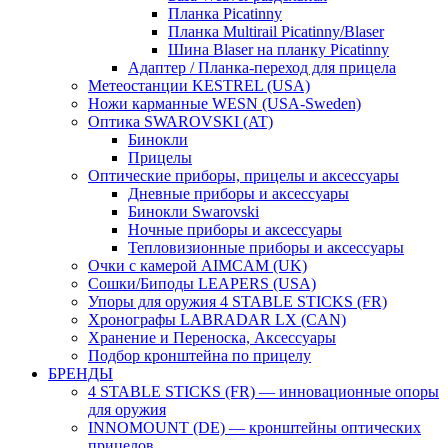
Планка Picatinny
Планка Multirail Picatinny/Blaser
Шина Blaser на планку Picatinny
Адаптер / Планка-переход для прицела
Метеостанции KESTREL (USA)
Ножи карманные WESN (USA-Sweden)
Оптика SWAROVSKI (AT)
Бинокли
Прицелы
Оптические приборы, прицелы и аксессуары
Дневные приборы и аксессуары
Бинокли Swarovski
Ночные приборы и аксессуары
Тепловизионные приборы и аксессуары
Очки с камерой AIMCAM (UK)
Сошки/Биподы LEAPERS (USA)
Упоры для оружия 4 STABLE STICKS (FR)
Хронографы LABRADAR LX (CAN)
Хранение и Переноска, Аксессуары
Подбор кронштейна по прицелу
БРЕНДЫ
4 STABLE STICKS (FR) — инновационные опоры
для оружия
INNOMOUNT (DE) — кронштейны оптических
прицелов