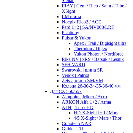
Stellar
IRAY | Geni / Rico / Saim / Tube /
XSight
LM шина
Nocpix Rico2 / ACE
Pard 1+2 | SA/NV008/LRF
Picatinny
Pulsar & Yukon
Apex / Trail / Digisight ultra
Thermion / Digex
Yukon Photon / Nordforce
Rika NV | xRS / Barsuk / Lesnik
SFH VARD
Swarovski | шина SR
Venox | Patriot
Zeiss | шина ZM/VM
Кольца 26-30-34-35-36-40 мм
Для CZ 550/557
Aimpoint | Micro / Acro
ARKON Alfa 1+2 / Arma
ATN | 4 / 5 / HD
HD X-Sight I+II / Mars
4/5 X-Sight / Mars / Thor
Conotech NAR
Guide | TU