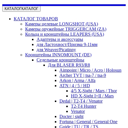
КАТАЛОГ
КАТАЛОГ
КАТАЛОГ ТОВАРОВ
Камеры целевые LONGSHOT (USA)
Камеры оружейные TRIGGERCAM (ZA)
Кольца и кронштейны LEAPERS (USA)
Адаптеры и аксессуары
для Ластохвост/Призма 9-11мм
для Weaver/Picatinny
Кронштейны INNOMOUNT (DE)
Седельные кронштейны
Для BLASER R93/R8
Aimpoint | Micro / Acro | Holosun
Archer TVT | tsa-7 / tsa-9
Arkon | Arma / Alfa
ATN | 4 / 5 / HD
4/5 X-Sight / Mars / Thor
HD X-Sight I+II / Mars
Dedal | T2-T4 / Venator
T2-T4 Hunter
Venator
Docter | sight
Fortuna | General / General One
Guide | TU / TR / TS