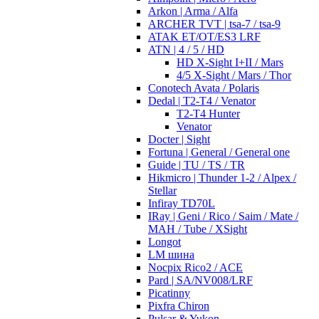
Arkon | Arma / Alfa
ARCHER TVT | tsa-7 / tsa-9
ATAK ET/OT/ES3 LRF
ATN | 4 / 5 / HD
HD X-Sight I+II / Mars
4/5 X-Sight / Mars / Thor
Conotech Avata / Polaris
Dedal | T2-T4 / Venator
T2-T4 Hunter
Venator
Docter | Sight
Fortuna | General / General one
Guide | TU / TS / TR
Hikmicro | Thunder 1-2 / Alpex /
Stellar
Infiray TD70L
IRay | Geni / Rico / Saim / Mate /
MAH / Tube / XSight
Longot
LM шина
Nocpix Rico2 / ACE
Pard | SA/NV008/LRF
Picatinny
Pixfra Chiron
Pulsar & Yukon