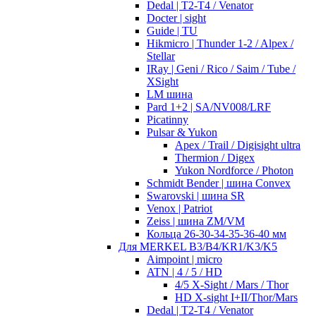
Dedal | T2-T4 / Venator
Docter | sight
Guide | TU
Hikmicro | Thunder 1-2 / Alpex /
Stellar
IRay | Geni / Rico / Saim / Tube /
XSight
LM шина
Pard 1+2 | SA/NV008/LRF
Picatinny
Pulsar & Yukon
Apex / Trail / Digisight ultra
Thermion / Digex
Yukon Nordforce / Photon
Schmidt Bender | шина Convex
Swarovski | шина SR
Venox | Patriot
Zeiss | шина ZM/VM
Кольца 26-30-34-35-36-40 мм
Для MERKEL B3/B4/KR1/K3/K5
Aimpoint | micro
ATN | 4 / 5 / HD
4/5 X-Sight / Mars / Thor
HD X-sight I+II/Thor/Mars
Dedal | T2-T4 / Venator