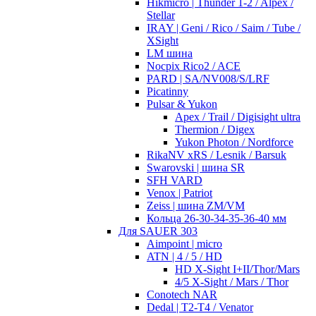
Hikmicro | Thunder 1-2 / Alpex /
Stellar
IRAY | Geni / Rico / Saim / Tube /
XSight
LM шина
Nocpix Rico2 / ACE
PARD | SA/NV008/S/LRF
Picatinny
Pulsar & Yukon
Apex / Trail / Digisight ultra
Thermion / Digex
Yukon Photon / Nordforce
RikaNV xRS / Lesnik / Barsuk
Swarovski | шина SR
SFH VARD
Venox | Patriot
Zeiss | шина ZM/VM
Кольца 26-30-34-35-36-40 мм
Для SAUER 303
Aimpoint | micro
ATN | 4 / 5 / HD
HD X-Sight I+II/Thor/Mars
4/5 X-Sight / Mars / Thor
Conotech NAR
Dedal | T2-T4 / Venator