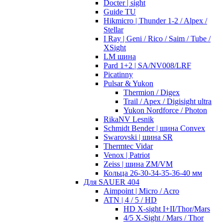
Docter | sight
Guide TU
Hikmicro | Thunder 1-2 / Alpex /
Stellar
I Ray | Geni / Rico / Saim / Tube /
XSight
LM шина
Pard 1+2 | SA/NV008/LRF
Picatinny
Pulsar & Yukon
Thermion / Digex
Trail / Apex / Digisight ultra
Yukon Nordforce / Photon
RikaNV Lesnik
Schmidt Bender | шина Convex
Swarovski | шина SR
Thermtec Vidar
Venox | Patriot
Zeiss | шина ZM/VM
Кольца 26-30-34-35-36-40 мм
Для SAUER 404
Aimpoint | Micro / Acro
ATN | 4 / 5 / HD
HD X-sight I+II/Thor/Mars
4/5 X-Sight / Mars / Thor