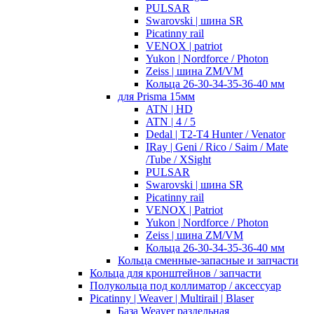
PULSAR
Swarovski | шина SR
Picatinny rail
VENOX | patriot
Yukon | Nordforce / Photon
Zeiss | шина ZM/VM
Кольца 26-30-34-35-36-40 мм
для Prisma 15мм
ATN | HD
ATN | 4 / 5
Dedal | T2-T4 Hunter / Venator
IRay | Geni / Rico / Saim / Mate
/Tube / XSight
PULSAR
Swarovski | шина SR
Picatinny rail
VENOX | Patriot
Yukon | Nordforce / Photon
Zeiss | шина ZM/VM
Кольца 26-30-34-35-36-40 мм
Кольца сменные-запасные и запчасти
Кольца для кронштейнов / запчасти
Полукольца под коллиматор / аксессуар
Picatinny | Weaver | Multirail | Blaser
База Weaver раздельная