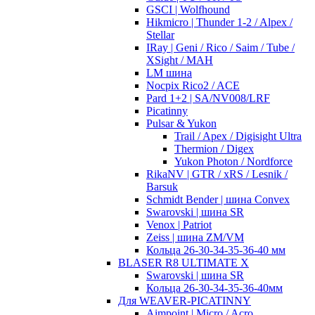
GSCI | Wolfhound
Hikmicro | Thunder 1-2 / Alpex /
Stellar
IRay | Geni / Rico / Saim / Tube /
XSight / MAH
LM шина
Nocpix Rico2 / ACE
Pard 1+2 | SA/NV008/LRF
Picatinny
Pulsar & Yukon
Trail / Apex / Digisight Ultra
Thermion / Digex
Yukon Photon / Nordforce
RikaNV | GTR / xRS / Lesnik /
Barsuk
Schmidt Bender | шина Convex
Swarovski | шина SR
Venox | Patriot
Zeiss | шина ZM/VM
Кольца 26-30-34-35-36-40 мм
BLASER R8 ULTIMATE X
Swarovski | шина SR
Кольца 26-30-34-35-36-40мм
Для WEAVER-PICATINNY
Aimpoint | Micro / Acro