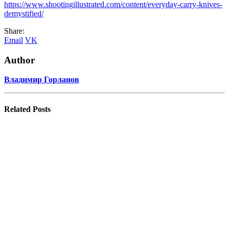
https://www.shootingillustrated.com/content/everyday-carry-knives-
demystified/
Share:
Email
VK
Author
Владимир Горланов
Related
Posts