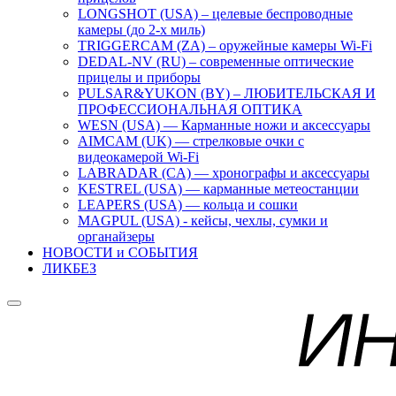
LONGSHOT (USA) – целевые беспроводные
камеры (до 2-х миль)
TRIGGERCAM (ZA) – оружейные камеры Wi-Fi
DEDAL-NV (RU) – современные оптические
прицелы и приборы
PULSAR&YUKON (BY) – ЛЮБИТЕЛЬСКАЯ И
ПРОФЕССИОНАЛЬНАЯ ОПТИКА
WESN (USA) — Карманные ножи и аксессуары
AIMCAM (UK) — стрелковые очки с
видеокамерой Wi-Fi
LABRADAR (CA) — хронографы и аксессуары
KESTREL (USA) — карманные метеостанции
LEAPERS (USA) — кольца и сошки
MAGPUL (USA) - кейсы, чехлы, сумки и
органайзеры
НОВОСТИ и СОБЫТИЯ
ЛИКБЕЗ