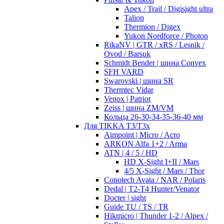
Apex / Trail / Digisight ultra
Talion
Thermion / Digex
Yukon Nordforce / Photon
RikaNV | GTR / xRS / Lesnik /
Ovod / Barsuk
Schmidt Bender | шина Convex
SFH VARD
Swarovski | шина SR
Thermtec Vidar
Venox | Patriot
Zeiss | шина ZM/VM
Кольца 26-30-34-35-36-40 мм
Для TIKKA T3/T3x
Aimpoint | Micro / Acro
ARKON Alfa 1+2 / Arma
ATN | 4 / 5 / HD
HD X-Sight I+II / Mars
4/5 X-Sight / Mars / Thor
Conotech Avata / NAR / Polaris
Dedal | T2-T4 Hunter/Venator
Docter | sight
Guide TU / TS / TR
Hikmicro | Thunder 1-2 / Alpex /