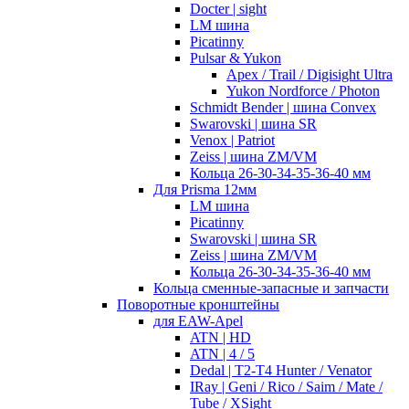
Docter | sight
LM шина
Picatinny
Pulsar & Yukon
Apex / Trail / Digisight Ultra
Yukon Nordforce / Photon
Schmidt Bender | шина Convex
Swarovski | шина SR
Venox | Patriot
Zeiss | шина ZM/VM
Кольца 26-30-34-35-36-40 мм
Для Prisma 12мм
LM шина
Picatinny
Swarovski | шина SR
Zeiss | шина ZM/VM
Кольца 26-30-34-35-36-40 мм
Кольца сменные-запасные и запчасти
Поворотные кронштейны
для EAW-Apel
ATN | HD
ATN | 4 / 5
Dedal | T2-T4 Hunter / Venator
IRay | Geni / Rico / Saim / Mate /
Tube / XSight