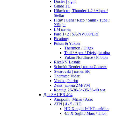
Docter | sight
Guide TU
Hikmicro | Thunder 1-2 / Alpex /
Stellar
I Ray | Geni / Rico / Saim / Tube /
XSight
LM шина
Pard 1+2 | SA/NV008/LRF
Picatinny
Pulsar & Yukon
Thermion / Digex
Trail / Apex / Digisight ultra
Yukon Nordforce / Photon
RikaNV Lesnik
Schmidt Bender | шина Convex
Swarovski | шина SR
Thermtec Vidar
Venox | Patriot
Zeiss | шина ZM/VM
Кольца 26-30-34-35-36-40 мм
Для SAUER 404
Aimpoint | Micro / Acro
ATN | 4 / 5 / HD
HD X-sight I+II/Thor/Mars
4/5 X-Sight / Mars / Thor