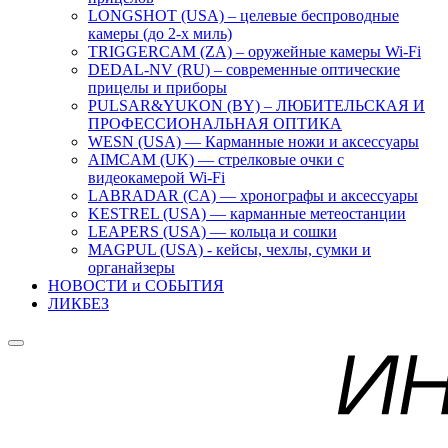
LONGSHOT (USA) – целевые беспроводные
камеры (до 2-х миль)
TRIGGERCAM (ZA) – оружейные камеры Wi-Fi
DEDAL-NV (RU) – современные оптические
прицелы и приборы
PULSAR&YUKON (BY) – ЛЮБИТЕЛЬСКАЯ И
ПРОФЕССИОНАЛЬНАЯ ОПТИКА
WESN (USA) — Карманные ножи и аксессуары
AIMCAM (UK) — стрелковые очки с
видеокамерой Wi-Fi
LABRADAR (CA) — хронографы и аксессуары
KESTREL (USA) — карманные метеостанции
LEAPERS (USA) — кольца и сошки
MAGPUL (USA) - кейсы, чехлы, сумки и
органайзеры
НОВОСТИ и СОБЫТИЯ
ЛИКБЕЗ