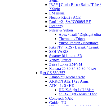
Stellar
IRAY | Geni / Rico / Saim / Tube /
XSight
LM шина
Nocpix Rico2 / ACE
Pard 1+2 | SA/NV008/LRF
Picatinny
Pulsar & Yukon
Apex / Trail / Digisight ultra
Thermion / Digex
Yukon Photon / Nordforce
Rika NV | xRS / Barsuk / Lesnik
SFH VARD
Swarovski | шина SR
Venox | Patriot
Zeiss | шина ZM/VM
Кольца 26-30-34-35-36-40 мм
Для CZ 550/557
Aimpoint | Micro / Acro
ARKON Alfa 1+2 / Arma
ATN | 4 / 5 / HD
HD X-Sight I+II / Mars
4/5 X-Sight / Mars / Thor
Conotech NAR
Guide | TU