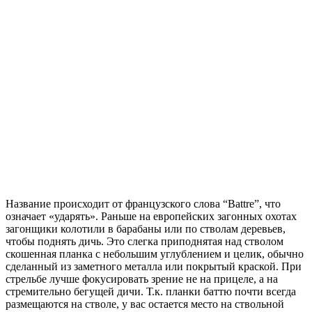
Название происходит от французского слова “Battre”, что
означает «ударять». Раньше на европейских загонных охотах
загонщики колотили в барабаны или по стволам деревьев,
чтобы поднять дичь. Это слегка приподнятая над стволом
скошенная планка с небольшим углублением и целик, обычно
сделанный из заметного металла или покрытый краской. При
стрельбе лучше фокусировать зрение не на прицеле, а на
стремительно бегущей дичи. Т.к. планки баттю почти всегда
размещаются на стволе, у вас остается место на ствольной