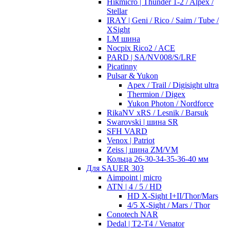
Hikmicro | Thunder 1-2 / Alpex /
Stellar
IRAY | Geni / Rico / Saim / Tube /
XSight
LM шина
Nocpix Rico2 / ACE
PARD | SA/NV008/S/LRF
Picatinny
Pulsar & Yukon
Apex / Trail / Digisight ultra
Thermion / Digex
Yukon Photon / Nordforce
RikaNV xRS / Lesnik / Barsuk
Swarovski | шина SR
SFH VARD
Venox | Patriot
Zeiss | шина ZM/VM
Кольца 26-30-34-35-36-40 мм
Для SAUER 303
Aimpoint | micro
ATN | 4 / 5 / HD
HD X-Sight I+II/Thor/Mars
4/5 X-Sight / Mars / Thor
Conotech NAR
Dedal | T2-T4 / Venator