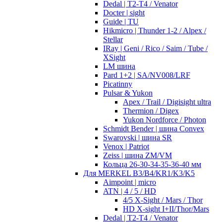
Dedal | T2-T4 / Venator
Docter | sight
Guide | TU
Hikmicro | Thunder 1-2 / Alpex /
Stellar
IRay | Geni / Rico / Saim / Tube /
XSight
LM шина
Pard 1+2 | SA/NV008/LRF
Picatinny
Pulsar & Yukon
Apex / Trail / Digisight ultra
Thermion / Digex
Yukon Nordforce / Photon
Schmidt Bender | шина Convex
Swarovski | шина SR
Venox | Patriot
Zeiss | шина ZM/VM
Кольца 26-30-34-35-36-40 мм
Для MERKEL B3/B4/KR1/K3/K5
Aimpoint | micro
ATN | 4 / 5 / HD
4/5 X-Sight / Mars / Thor
HD X-sight I+II/Thor/Mars
Dedal | T2-T4 / Venator