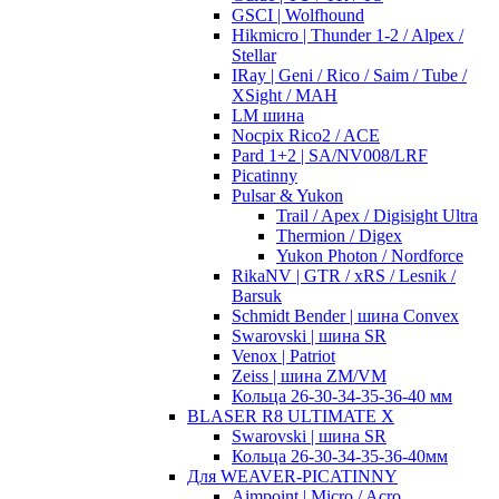
GSCI | Wolfhound
Hikmicro | Thunder 1-2 / Alpex /
Stellar
IRay | Geni / Rico / Saim / Tube /
XSight / MAH
LM шина
Nocpix Rico2 / ACE
Pard 1+2 | SA/NV008/LRF
Picatinny
Pulsar & Yukon
Trail / Apex / Digisight Ultra
Thermion / Digex
Yukon Photon / Nordforce
RikaNV | GTR / xRS / Lesnik /
Barsuk
Schmidt Bender | шина Convex
Swarovski | шина SR
Venox | Patriot
Zeiss | шина ZM/VM
Кольца 26-30-34-35-36-40 мм
BLASER R8 ULTIMATE X
Swarovski | шина SR
Кольца 26-30-34-35-36-40мм
Для WEAVER-PICATINNY
Aimpoint | Micro / Acro