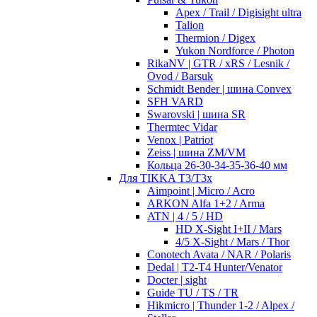
Apex / Trail / Digisight ultra
Talion
Thermion / Digex
Yukon Nordforce / Photon
RikaNV | GTR / xRS / Lesnik /
Ovod / Barsuk
Schmidt Bender | шина Convex
SFH VARD
Swarovski | шина SR
Thermtec Vidar
Venox | Patriot
Zeiss | шина ZM/VM
Кольца 26-30-34-35-36-40 мм
Для TIKKA T3/T3x
Aimpoint | Micro / Acro
ARKON Alfa 1+2 / Arma
ATN | 4 / 5 / HD
HD X-Sight I+II / Mars
4/5 X-Sight / Mars / Thor
Conotech Avata / NAR / Polaris
Dedal | T2-T4 Hunter/Venator
Docter | sight
Guide TU / TS / TR
Hikmicro | Thunder 1-2 / Alpex /