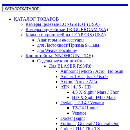
КАТАЛОГ
КАТАЛОГ
КАТАЛОГ ТОВАРОВ
Камеры целевые LONGSHOT (USA)
Камеры оружейные TRIGGERCAM (ZA)
Кольца и кронштейны LEAPERS (USA)
Адаптеры и аксессуары
для Ластохвост/Призма 9-11мм
для Weaver/Picatinny
Кронштейны INNOMOUNT (DE)
Седельные кронштейны
Для BLASER R93/R8
Aimpoint | Micro / Acro | Holosun
Archer TVT | tsa-7 / tsa-9
Arkon | Arma / Alfa
ATN | 4 / 5 / HD
4/5 X-Sight / Mars / Thor
HD X-Sight I+II / Mars
Dedal | T2-T4 / Venator
T2-T4 Hunter
Venator
Docter | sight
Fortuna | General / General One
Guide | TU / TR / TS