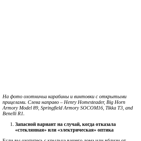
На фото охотничьи карабины и винтовки с открытыми
прицелами. Слева направо – Henry Homesteader, Big Horn
Armory Model 89, Springfield Armory SOCOM16, Tikka T3, and
Benelli R1.
Запасной вариант на случай, когда отказала
«стеклянная» или «электрическая» оптика
Если вы охотитесь с крыльца вашего дома или вблизи от