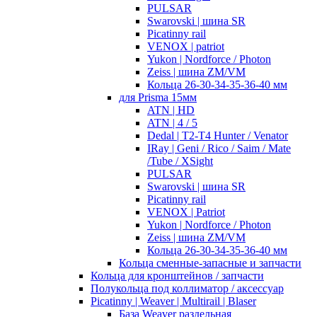
PULSAR
Swarovski | шина SR
Picatinny rail
VENOX | patriot
Yukon | Nordforce / Photon
Zeiss | шина ZM/VM
Кольца 26-30-34-35-36-40 мм
для Prisma 15мм
ATN | HD
ATN | 4 / 5
Dedal | T2-T4 Hunter / Venator
IRay | Geni / Rico / Saim / Mate
/Tube / XSight
PULSAR
Swarovski | шина SR
Picatinny rail
VENOX | Patriot
Yukon | Nordforce / Photon
Zeiss | шина ZM/VM
Кольца 26-30-34-35-36-40 мм
Кольца сменные-запасные и запчасти
Кольца для кронштейнов / запчасти
Полукольца под коллиматор / аксессуар
Picatinny | Weaver | Multirail | Blaser
База Weaver раздельная