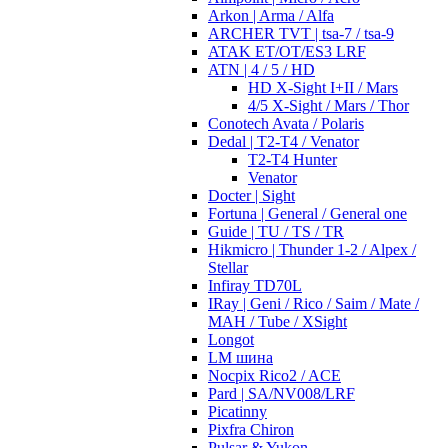
Arkon | Arma / Alfa
ARCHER TVT | tsa-7 / tsa-9
ATAK ET/OT/ES3 LRF
ATN | 4 / 5 / HD
HD X-Sight I+II / Mars
4/5 X-Sight / Mars / Thor
Conotech Avata / Polaris
Dedal | T2-T4 / Venator
T2-T4 Hunter
Venator
Docter | Sight
Fortuna | General / General one
Guide | TU / TS / TR
Hikmicro | Thunder 1-2 / Alpex /
Stellar
Infiray TD70L
IRay | Geni / Rico / Saim / Mate /
MAH / Tube / XSight
Longot
LM шина
Nocpix Rico2 / ACE
Pard | SA/NV008/LRF
Picatinny
Pixfra Chiron
Pulsar & Yukon