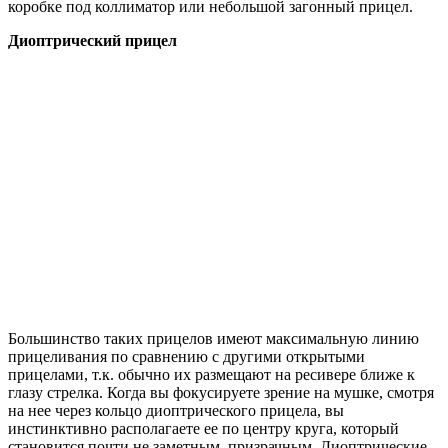
коробке под коллиматор или небольшой загонный прицел.
Диоптрический прицел
Большинство таких прицелов имеют максимальную линию
прицеливания по сравнению с другими открытыми
прицелами, т.к. обычно их размещают на ресивере ближе к
глазу стрелка. Когда вы фокусируете зрение на мушке, смотря
на нее через кольцо диоптрического прицела, вы
инстинктивно располагаете ее по центру круга, который
становится почти не заметным, призрачным. Диоптрические