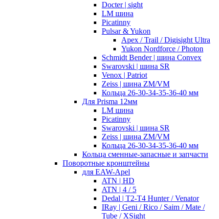
Docter | sight
LM шина
Picatinny
Pulsar & Yukon
Apex / Trail / Digisight Ultra
Yukon Nordforce / Photon
Schmidt Bender | шина Convex
Swarovski | шина SR
Venox | Patriot
Zeiss | шина ZM/VM
Кольца 26-30-34-35-36-40 мм
Для Prisma 12мм
LM шина
Picatinny
Swarovski | шина SR
Zeiss | шина ZM/VM
Кольца 26-30-34-35-36-40 мм
Кольца сменные-запасные и запчасти
Поворотные кронштейны
для EAW-Apel
ATN | HD
ATN | 4 / 5
Dedal | T2-T4 Hunter / Venator
IRay | Geni / Rico / Saim / Mate /
Tube / XSight