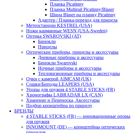
Планка Picatinny
Планка Multirail Picatinny/Blaser
Шина Blaser на планку Picatinny
Адаптер / Планка-переход для прицела
Метеостанции KESTREL (USA)
Ножи карманные WESN (USA-Sweden)
Оптика SWAROVSKI (AT)
Бинокли
Прицелы
Оптические приборы, прицелы и аксессуары
Дневные приборы и аксессуары
Бинокли Swarovski
Ночные приборы и аксессуары
Тепловизионные приборы и аксессуары
Очки с камерой AIMCAM (UK)
Сошки/Биподы LEAPERS (USA)
Упоры для оружия 4 STABLE STICKS (FR)
Хронографы LABRADAR LX (CAN)
Хранение и Переноска, Аксессуары
Подбор кронштейна по прицелу
БРЕНДЫ
4 STABLE STICKS (FR) — инновационные опоры
для оружия
INNOMOUNT (DE) — кронштейны оптических
прицелов