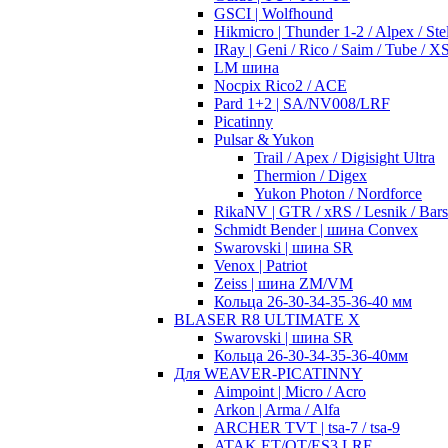
GSCI | Wolfhound
Hikmicro | Thunder 1-2 / Alpex / Stel
IRay | Geni / Rico / Saim / Tube / 
LM шина
Nocpix Rico2 / ACE
Pard 1+2 | SA/NV008/LRF
Picatinny
Pulsar & Yukon
Trail / Apex / Digisight Ultra
Thermion / Digex
Yukon Photon / Nordforce
RikaNV | GTR / xRS / Lesnik / Bar
Schmidt Bender | шина Convex
Swarovski | шина SR
Venox | Patriot
Zeiss | шина ZM/VM
Кольца 26-30-34-35-36-40 мм
BLASER R8 ULTIMATE X
Swarovski | шина SR
Кольца 26-30-34-35-36-40мм
Для WEAVER-PICATINNY
Aimpoint | Micro / Acro
Arkon | Arma / Alfa
ARCHER TVT | tsa-7 / tsa-9
ATAK ET/OT/ES3 LRF