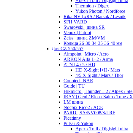
Apex / Trail / Digisight ultra
Thermion / Digex
Yukon Photon / Nordforce
Rika NV | xRS / Barsuk / Lesnik
SFH VARD
Swarovski | шина SR
Venox | Patriot
Zeiss | шина ZM/VM
Кольца 26-30-34-35-36-40 мм
Для CZ 550/557
Aimpoint | Micro / Acro
ARKON Alfa 1+2 / Arma
ATN | 4 / 5 / HD
HD X-Sight I+II / Mars
4/5 X-Sight / Mars / Thor
Conotech NAR
Guide | TU
Hikmicro | Thunder 1-2 / Alpex / Stel
IRAY | Geni / Rico / Saim / Tube / 
LM шина
Nocpix Rico2 / ACE
PARD | SA/NV008/S/LRF
Picatinny
Pulsar & Yukon
Apex / Trail / Digisight ultra