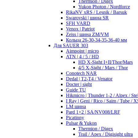
Thermion / Digex
Yukon Photon / Nordforce
RikaNV xRS / Lesnik / Barsuk
Swarovski | шина SR
SFH VARD
Venox | Patriot
Zeiss | шина ZM/VM
Кольца 26-30-34-35-36-40 мм
Для SAUER 303
Aimpoint | micro
ATN | 4 / 5 / HD
HD X-Sight I+II/Thor/Mars
4/5 X-Sight / Mars / Thor
Conotech NAR
Dedal | T2-T4 / Venator
Docter | sight
Guide TU
Hikmicro | Thunder 1-2 / Alpex / Stel
I Ray | Geni / Rico / Saim / Tube / X
LM шина
Pard 1+2 | SA/NV008/LRF
Picatinny
Pulsar & Yukon
Thermion / Digex
Trail / Apex / Digisight ultra