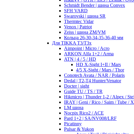
Schmidt Bender | шина Convex
SFH VARD
Swarovski | шина SR
Thermtec Vidar
Venox | Patriot
Zeiss | шина ZM/VM
Кольца 26-30-34-35-36-40 мм
Для TIKKA T3/T3x
Aimpoint | Micro / Acro
ARKON Alfa 1+2 / Arma
ATN | 4 / 5 / HD
HD X-Sight I+II / Mars
4/5 X-Sight / Mars / Thor
Conotech Avata / NAR / Polaris
Dedal | T2-T4 Hunter/Venator
Docter | sight
Guide TU / TS / TR
Hikmicro | Thunder 1-2 / Alpex / Stel
IRAY | Geni / Rico / Saim / Tube / 
LM шина
Nocpix Rico2 / ACE
Pard 1+2 | SA/NV008/LRF
Picatinny
Pulsar & Yukon