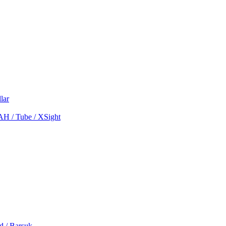
lar
MAH / Tube / XSight
d / Barsuk