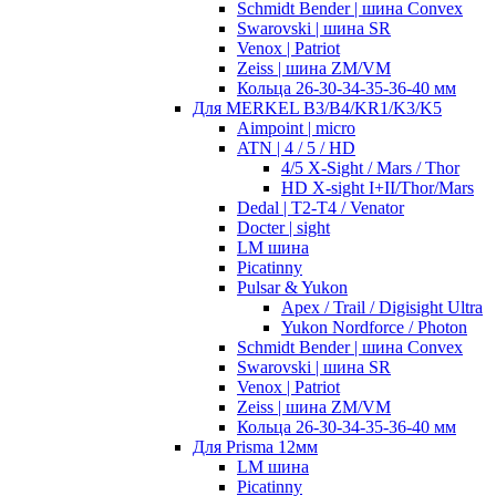
Schmidt Bender | шина Convex
Swarovski | шина SR
Venox | Patriot
Zeiss | шина ZM/VM
Кольца 26-30-34-35-36-40 мм
Для MERKEL B3/B4/KR1/K3/K5
Aimpoint | micro
ATN | 4 / 5 / HD
4/5 X-Sight / Mars / Thor
HD X-sight I+II/Thor/Mars
Dedal | T2-T4 / Venator
Docter | sight
LM шина
Picatinny
Pulsar & Yukon
Apex / Trail / Digisight Ultra
Yukon Nordforce / Photon
Schmidt Bender | шина Convex
Swarovski | шина SR
Venox | Patriot
Zeiss | шина ZM/VM
Кольца 26-30-34-35-36-40 мм
Для Prisma 12мм
LM шина
Picatinny