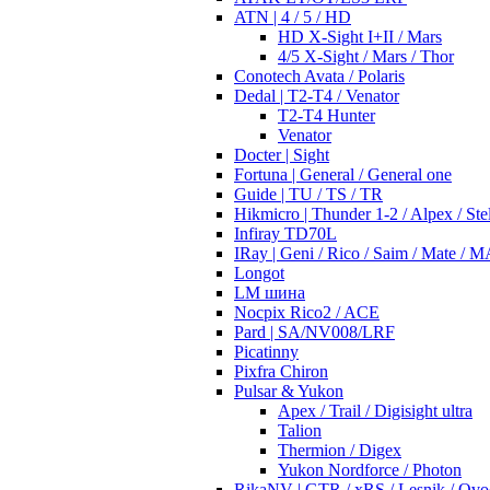
ATN | 4 / 5 / HD
HD X-Sight I+II / Mars
4/5 X-Sight / Mars / Thor
Conotech Avata / Polaris
Dedal | T2-T4 / Venator
T2-T4 Hunter
Venator
Docter | Sight
Fortuna | General / General one
Guide | TU / TS / TR
Hikmicro | Thunder 1-2 / Alpex / Stel
Infiray TD70L
IRay | Geni / Rico / Saim / Mate / 
Longot
LM шина
Nocpix Rico2 / ACE
Pard | SA/NV008/LRF
Picatinny
Pixfra Chiron
Pulsar & Yukon
Apex / Trail / Digisight ultra
Talion
Thermion / Digex
Yukon Nordforce / Photon
RikaNV | GTR / xRS / Lesnik / Ovo