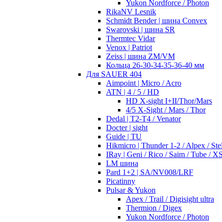
Yukon Nordforce / Photon
RikaNV Lesnik
Schmidt Bender | шина Convex
Swarovski | шина SR
Thermtec Vidar
Venox | Patriot
Zeiss | шина ZM/VM
Кольца 26-30-34-35-36-40 мм
Для SAUER 404
Aimpoint | Micro / Acro
ATN | 4 / 5 / HD
HD X-sight I+II/Thor/Mars
4/5 X-Sight / Mars / Thor
Dedal | T2-T4 / Venator
Docter | sight
Guide | TU
Hikmicro | Thunder 1-2 / Alpex / Stel
IRay | Geni / Rico / Saim / Tube / X
LM шина
Pard 1+2 | SA/NV008/LRF
Picatinny
Pulsar & Yukon
Apex / Trail / Digisight ultra
Thermion / Digex
Yukon Nordforce / Photon