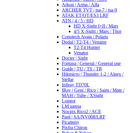
Arkon | Arma / Alfa
ARCHER TVT | tsa-7 / tsa-9
ATAK ET/OT/ES3 LRF
ATN | 4 / 5 / HD
HD X-Sight I+II / Mars
4/5 X-Sight / Mars / Thor
Conotech Avata / Polaris
Dedal | T2-T4 / Venator
T2-T4 Hunter
Venator
Docter | Sight
Fortuna | General / General one
Guide | TU / TS / TR
Hikmicro | Thunder 1-2 / Alpex /
Stellar
Infiray TD70L
IRay | Geni / Rico / Saim / Mate /
MAH / Tube / XSight
Longot
LM шина
Nocpix Rico2 / ACE
Pard | SA/NV008/LRF
Picatinny
Pixfra Chiron
Pulsar & Yukon