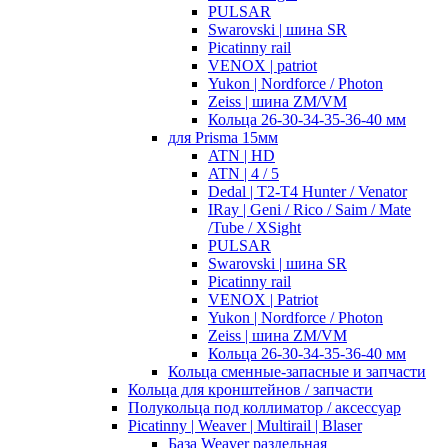
PULSAR
Swarovski | шина SR
Picatinny rail
VENOX | patriot
Yukon | Nordforce / Photon
Zeiss | шина ZM/VM
Кольца 26-30-34-35-36-40 мм
для Prisma 15мм
ATN | HD
ATN | 4 / 5
Dedal | T2-T4 Hunter / Venator
IRay | Geni / Rico / Saim / Mate
/Tube / XSight
PULSAR
Swarovski | шина SR
Picatinny rail
VENOX | Patriot
Yukon | Nordforce / Photon
Zeiss | шина ZM/VM
Кольца 26-30-34-35-36-40 мм
Кольца сменные-запасные и запчасти
Кольца для кронштейнов / запчасти
Полукольца под коллиматор / аксессуар
Picatinny | Weaver | Multirail | Blaser
База Weaver раздельная