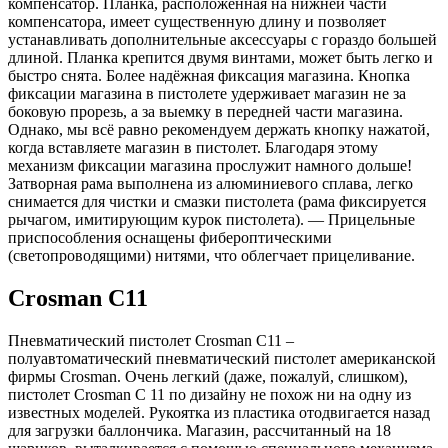
компенсатор. Планка, расположенная на нижней части
компенсатора, имеет существенную длину и позволяет
устанавливать дополнительные аксессуары с гораздо большей
длиной. Планка крепится двумя винтами, может быть легко и
быстро снята. Более надёжная фиксация магазина. Кнопка
фиксации магазина в пистолете удерживает магазин не за
боковую прорезь, а за выемку в передней части магазина.
Однако, мы всё равно рекомендуем держать кнопку нажатой,
когда вставляете магазин в пистолет. Благодаря этому
механизм фиксации магазина прослужит намного дольше!
Затворная рама выполнена из алюминиевого сплава, легко
снимается для чистки и смазки пистолета (рама фиксируется
рычагом, имитирующим курок пистолета). — Прицельные
приспособления оснащены фибероптическими
(светопроводящими) нитями, что облегчает прицеливание.
Crosman C11
Пневматический пистолет Crosman C11 –
полуавтоматический пневматический пистолет американской
фирмы Crosman. Очень легкий (даже, пожалуй, слишком),
пистолет Crosman C 11 по дизайну не похож ни на одну из
известных моделей. Рукоятка из пластика отодвигается назад
для загрузки баллончика. Магазин, рассчитанный на 18