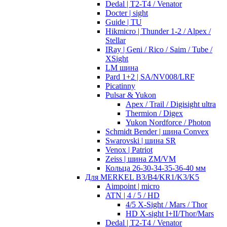
Dedal | T2-T4 / Venator
Docter | sight
Guide | TU
Hikmicro | Thunder 1-2 / Alpex /
Stellar
IRay | Geni / Rico / Saim / Tube /
XSight
LM шина
Pard 1+2 | SA/NV008/LRF
Picatinny
Pulsar & Yukon
Apex / Trail / Digisight ultra
Thermion / Digex
Yukon Nordforce / Photon
Schmidt Bender | шина Convex
Swarovski | шина SR
Venox | Patriot
Zeiss | шина ZM/VM
Кольца 26-30-34-35-36-40 мм
Для MERKEL B3/B4/KR1/K3/K5
Aimpoint | micro
ATN | 4 / 5 / HD
4/5 X-Sight / Mars / Thor
HD X-sight I+II/Thor/Mars
Dedal | T2-T4 / Venator