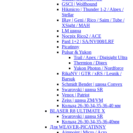
GSCI | Wolfhound
Hikmicro | Thunder 1-2 / Alpex /
Stellar
IRay | Geni / Rico / Saim / Tube /
XSight / MAH
LM шина
Nocpix Rico2 / ACE
Pard 1+2 | SA/NV008/LRF
Picatinny
Pulsar & Yukon
Trail / Apex / Digisight Ultra
Thermion / Digex
Yukon Photon / Nordforce
RikaNV | GTR / xRS / Lesnik /
Barsuk
Schmidt Bender | шина Convex
Swarovski | шина SR
Venox | Patriot
Zeiss | шина ZM/VM
Кольца 26-30-34-35-36-40 мм
BLASER R8 ULTIMATE X
Swarovski | шина SR
Кольца 26-30-34-35-36-40мм
Для WEAVER-PICATINNY
Aimpoint | Micro / Acro