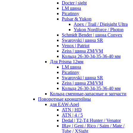
Docter | sight
LM шина
Picatinny
Pulsar & Yukon
Apex / Trail / Digisight Ultra
Yukon Nordforce / Photon
Schmidt Bender | шина Convex
Swarovski | шина SR
Venox | Patriot
Zeiss | шина ZM/VM
Кольца 26-30-34-35-36-40 мм
Для Prisma 12мм
LM шина
Picatinny
Swarovski | шина SR
Zeiss | шина ZM/VM
Кольца 26-30-34-35-36-40 мм
Кольца сменные-запасные и запчасти
Поворотные кронштейны
для EAW-Apel
ATN | HD
ATN | 4 / 5
Dedal | T2-T4 Hunter / Venator
IRay | Geni / Rico / Saim / Mate /
Tube / XSight