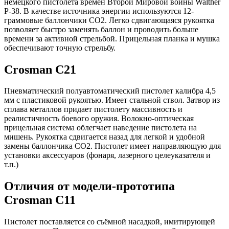
немецкого пистолета времен Второй Мировой войны Walther
P-38. В качестве источника энергии используются 12-
граммовые баллончики СО2. Легко сдвигающаяся рукоятка
позволяет быстро заменять баллон и проводить больше
времени за активной стрельбой. Прицельная планка и мушка
обеспечивают точную стрельбу.
Crosman C21
Пневматический полуавтоматический пистолет калибра 4,5
мм с пластиковой рукоятью. Имеет стальной ствол. Затвор из
сплава металлов придает пистолету массивность и
реалистичность боевого оружия. Волокно-оптическая
прицельная система облегчает наведение пистолета на
мишень. Рукоятка сдвигается назад для легкой и удобной
замены баллончика СО2. Пистолет имеет направляющую для
установки аксессуаров (фонаря, лазерного целеуказателя и
т.п.)
Отличия от модели-прототипа
Crosman C11
Пистолет поставляется со съёмной насадкой, имитирующей