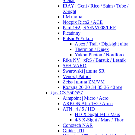
Stellar
IRAY | Geni / Rico / Saim / Tube /
XSight
LM шина
Nocpix Rico2 / ACE
Pard 1+2 | SA/NV008/LRF
Picatinny
Pulsar & Yukon
Apex / Trail / Digisight ultra
Thermion / Digex
Yukon Photon / Nordforce
Rika NV | xRS / Barsuk / Lesnik
SFH VARD
Swarovski | шина SR
Venox | Patriot
Zeiss | шина ZM/VM
Кольца 26-30-34-35-36-40 мм
Для CZ 550/557
Aimpoint | Micro / Acro
ARKON Alfa 1+2 / Arma
ATN | 4 / 5 / HD
HD X-Sight I+II / Mars
4/5 X-Sight / Mars / Thor
Conotech NAR
Guide | TU