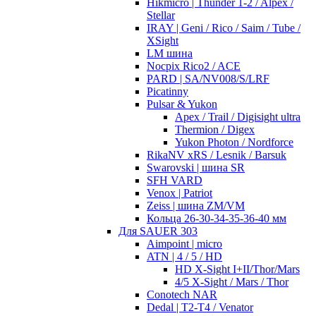
Hikmicro | Thunder 1-2 / Alpex /
Stellar
IRAY | Geni / Rico / Saim / Tube /
XSight
LM шина
Nocpix Rico2 / ACE
PARD | SA/NV008/S/LRF
Picatinny
Pulsar & Yukon
Apex / Trail / Digisight ultra
Thermion / Digex
Yukon Photon / Nordforce
RikaNV xRS / Lesnik / Barsuk
Swarovski | шина SR
SFH VARD
Venox | Patriot
Zeiss | шина ZM/VM
Кольца 26-30-34-35-36-40 мм
Для SAUER 303
Aimpoint | micro
ATN | 4 / 5 / HD
HD X-Sight I+II/Thor/Mars
4/5 X-Sight / Mars / Thor
Conotech NAR
Dedal | T2-T4 / Venator