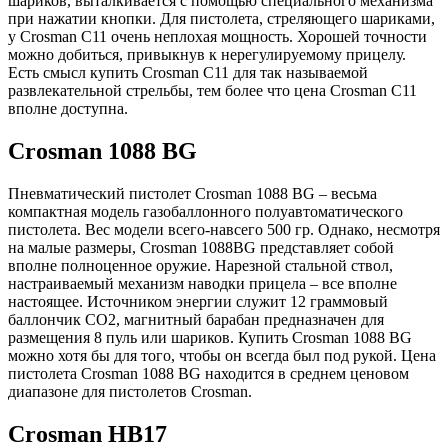
шариков, выталкивается с помощью специального механизма
при нажатии кнопки. Для пистолета, стреляющего шариками,
у Crosman C11 очень неплохая мощность. Хорошей точности
можно добиться, привыкнув к нерегулируемому прицелу.
Есть смысл купить Crosman C11 для так называемой
развлекательной стрельбы, тем более что цена Crosman C11
вполне доступна.
Crosman 1088 BG
Пневматический пистолет Crosman 1088 BG – весьма
компактная модель газобаллонного полуавтоматического
пистолета. Вес модели всего-навсего 500 гр. Однако, несмотря
на малые размеры, Crosman 1088BG представляет собой
вполне полноценное оружие. Нарезной стальной ствол,
настраиваемый механизм наводки прицела – все вполне
настоящее. Источником энергии служит 12 граммовый
баллончик CO2, магнитный барабан предназначен для
размещения 8 пуль или шариков. Купить Crosman 1088 BG
можно хотя бы для того, чтобы он всегда был под рукой. Цена
пистолета Crosman 1088 BG находится в среднем ценовом
диапазоне для пистолетов Crosman.
Crosman HB17