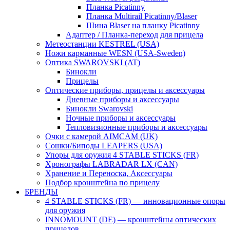
Планка Picatinny
Планка Multirail Picatinny/Blaser
Шина Blaser на планку Picatinny
Адаптер / Планка-переход для прицела
Метеостанции KESTREL (USA)
Ножи карманные WESN (USA-Sweden)
Оптика SWAROVSKI (AT)
Бинокли
Прицелы
Оптические приборы, прицелы и аксессуары
Дневные приборы и аксессуары
Бинокли Swarovski
Ночные приборы и аксессуары
Тепловизионные приборы и аксессуары
Очки с камерой AIMCAM (UK)
Сошки/Биподы LEAPERS (USA)
Упоры для оружия 4 STABLE STICKS (FR)
Хронографы LABRADAR LX (CAN)
Хранение и Переноска, Аксессуары
Подбор кронштейна по прицелу
БРЕНДЫ
4 STABLE STICKS (FR) — инновационные опоры
для оружия
INNOMOUNT (DE) — кронштейны оптических
прицелов