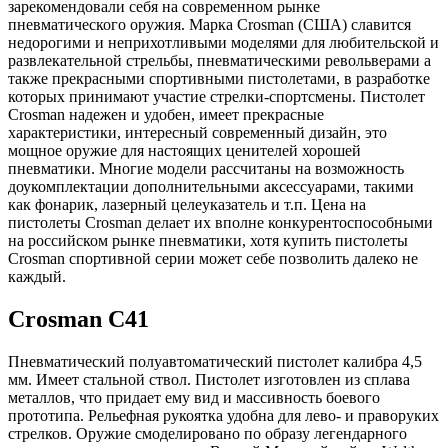
зарекомендовали себя на современном рынке
пневматического оружия. Марка Crosman (США) славится
недорогими и неприхотливыми моделями для любительской и
развлекательной стрельбы, пневматическими револьверами а
также прекрасными спортивными пистолетами, в разработке
которых принимают участие стрелки-спортсмены. Пистолет
Crosman надежен и удобен, имеет прекрасные
характеристики, интересный современный дизайн, это
мощное оружие для настоящих ценителей хорошей
пневматики. Многие модели рассчитаны на возможность
доукомплектации дополнительными аксессуарами, такими
как фонарик, лазерный целеуказатель и т.п. Цена на
пистолеты Crosman делает их вполне конкурентоспособными
на российском рынке пневматики, хотя купить пистолеты
Crosman спортивной серии может себе позволить далеко не
каждый.
Crosman C41
Пневматический полуавтоматический пистолет калибра 4,5
мм. Имеет стальной ствол. Пистолет изготовлен из сплава
металлов, что придает ему вид и массивность боевого
прототипа. Рельефная рукоятка удобна для лево- и праворуких
стрелков. Оружие смоделировано по образу легендарного