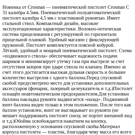
Новинка от Crosman — пневматический пистолет Crosman C
31 калибра 4.5мм. Пневматический полуавтоматический
пистолет калибра 4,5 мм с пластиковой рукоятью. Имеет
стальной ствол. Компактный дизайн, высокие
эксплуатационные характеристики. Волокно-оптическая
система прицеливания с регулируемой по горизонтали
прицельной планкой. Удобный магазин с фиксирующей
пружиной. Пистолет комплектуется поясной кобурой.
Лёгкий, удобный и мощный пневматический пистолет. Схема
«подвижного ствола» обеспечивает надежность подачи
шариков и минимизирует утечку газа при выстреле за счет
отсутствия зазоров при ударе ствола по клапану. Именно за
счет этого достигается высокая дульная скорость и большее
количество выстрелов с одного баллона.Перед спусковой
скобой предусмотрено место для установки дополнительных
аксессуаров (фонарик, лазерный целеуказатель и т.д.)Пистолет
оснащён неавтоматическим предохранителем.Для установки
баллона накладка рукояти выдвигается «назад». Поджимной
винт баллона виден только в этом положении. После того как
баллон установлен, винт не выглядывает из рукояти (не
мешает поддерживать пистолет снизу, не портит внешний вид
и т.д.)Обойма освобождается нажатием на кнопку,
расположенную у основания спусковой скобы.Материал
корпуса пистолета — пластик, благодаря чему масса его всего