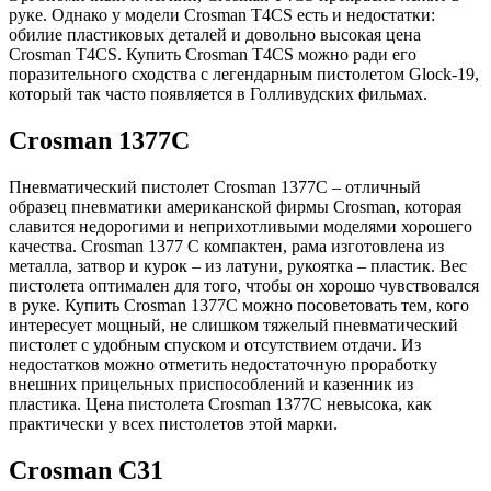
руке. Однако у модели Crosman Т4CS есть и недостатки:
обилие пластиковых деталей и довольно высокая цена
Crosman Т4CS. Купить Crosman Т4CS можно ради его
поразительного сходства с легендарным пистолетом Glock-19,
который так часто появляется в Голливудских фильмах.
Crosman 1377C
Пневматический пистолет Crosman 1377C – отличный
образец пневматики американской фирмы Crosman, которая
славится недорогими и неприхотливыми моделями хорошего
качества. Crosman 1377 C компактен, рама изготовлена из
металла, затвор и курок – из латуни, рукоятка – пластик. Вес
пистолета оптимален для того, чтобы он хорошо чувствовался
в руке. Купить Crosman 1377C можно посоветовать тем, кого
интересует мощный, не слишком тяжелый пневматический
пистолет с удобным спуском и отсутствием отдачи. Из
недостатков можно отметить недостаточную проработку
внешних прицельных приспособлений и казенник из
пластика. Цена пистолета Crosman 1377C невысока, как
практически у всех пистолетов этой марки.
Crosman C31