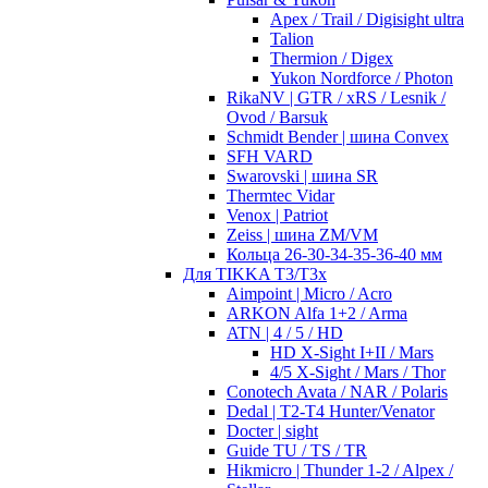
Apex / Trail / Digisight ultra
Talion
Thermion / Digex
Yukon Nordforce / Photon
RikaNV | GTR / xRS / Lesnik /
Ovod / Barsuk
Schmidt Bender | шина Convex
SFH VARD
Swarovski | шина SR
Thermtec Vidar
Venox | Patriot
Zeiss | шина ZM/VM
Кольца 26-30-34-35-36-40 мм
Для TIKKA T3/T3x
Aimpoint | Micro / Acro
ARKON Alfa 1+2 / Arma
ATN | 4 / 5 / HD
HD X-Sight I+II / Mars
4/5 X-Sight / Mars / Thor
Conotech Avata / NAR / Polaris
Dedal | T2-T4 Hunter/Venator
Docter | sight
Guide TU / TS / TR
Hikmicro | Thunder 1-2 / Alpex /