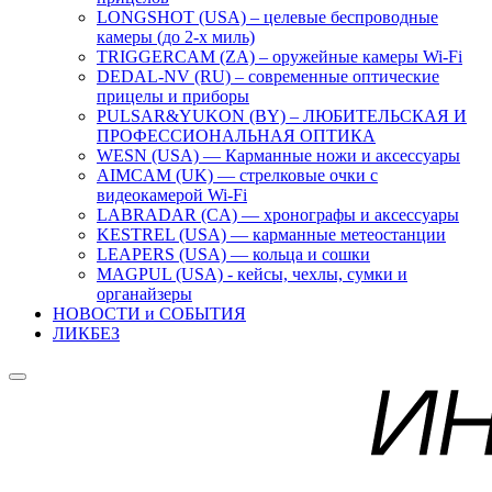
LONGSHOT (USA) – целевые беспроводные
камеры (до 2-х миль)
TRIGGERCAM (ZA) – оружейные камеры Wi-Fi
DEDAL-NV (RU) – современные оптические
прицелы и приборы
PULSAR&YUKON (BY) – ЛЮБИТЕЛЬСКАЯ И
ПРОФЕССИОНАЛЬНАЯ ОПТИКА
WESN (USA) — Карманные ножи и аксессуары
AIMCAM (UK) — стрелковые очки с
видеокамерой Wi-Fi
LABRADAR (CA) — хронографы и аксессуары
KESTREL (USA) — карманные метеостанции
LEAPERS (USA) — кольца и сошки
MAGPUL (USA) - кейсы, чехлы, сумки и
органайзеры
НОВОСТИ и СОБЫТИЯ
ЛИКБЕЗ