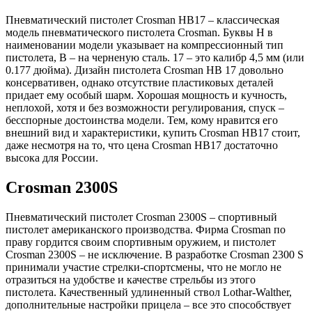
Пневматический пистолет Crosman HB17 – классическая
модель пневматического пистолета Crosman. Буквы H в
наименовании модели указывает на компрессионный тип
пистолета, B – на черненую сталь. 17 – это калибр 4,5 мм (или
0.177 дюйма). Дизайн пистолета Crosman HB 17 довольно
консервативен, однако отсутствие пластиковых деталей
придает ему особый шарм. Хорошая мощность и кучность,
неплохой, хотя и без возможности регулирования, спуск –
бесспорные достоинства модели. Тем, кому нравится его
внешний вид и характеристики, купить Crosman HB17 стоит,
даже несмотря на то, что цена Crosman HB17 достаточно
высока для России.
Crosman 2300S
Пневматический пистолет Crosman 2300S – спортивный
пистолет американского производства. Фирма Crosman по
праву гордится своим спортивным оружием, и пистолет
Crosman 2300S – не исключение. В разработке Crosman 2300 S
принимали участие стрелки-спортсмены, что не могло не
отразиться на удобстве и качестве стрельбы из этого
пистолета. Качественный удлиненный ствол Lothar-Walther,
дополнительные настройки прицела – все это способствует