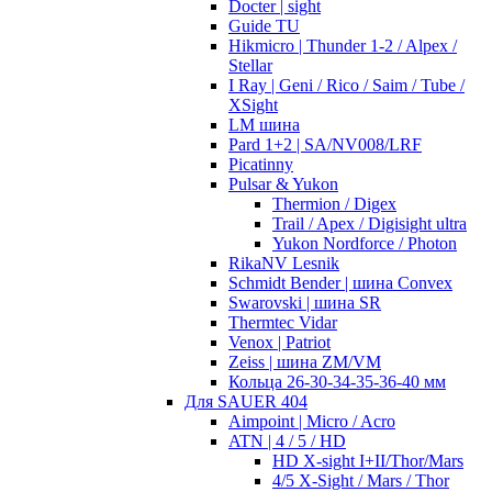
Docter | sight
Guide TU
Hikmicro | Thunder 1-2 / Alpex /
Stellar
I Ray | Geni / Rico / Saim / Tube /
XSight
LM шина
Pard 1+2 | SA/NV008/LRF
Picatinny
Pulsar & Yukon
Thermion / Digex
Trail / Apex / Digisight ultra
Yukon Nordforce / Photon
RikaNV Lesnik
Schmidt Bender | шина Convex
Swarovski | шина SR
Thermtec Vidar
Venox | Patriot
Zeiss | шина ZM/VM
Кольца 26-30-34-35-36-40 мм
Для SAUER 404
Aimpoint | Micro / Acro
ATN | 4 / 5 / HD
HD X-sight I+II/Thor/Mars
4/5 X-Sight / Mars / Thor