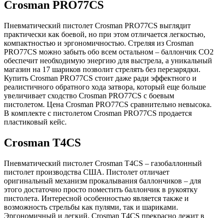
Crosman PRO77CS
Пневматический пистолет Crosman PRO77CS выглядит
практически как боевой, но при этом отличается легкостью,
компактностью и эргономичностью. Стреляя из Crosman
PRO77CS можно забыть обо всем остальном – баллончик CO2
обеспечит необходимую энергию для выстрела, а уникальный
магазин на 17 шариков позволит стрелять без перезарядки.
Купить Crosman PRO77CS стоит даже ради эффектного и
реалистичного обратного хода затвора, который еще больше
увеличивает сходство Crosman PRO77CS с боевым
пистолетом. Цена Crosman PRO77CS сравнительно невысока.
В комплекте с пистолетом Crosman PRO77CS продается
пластиковый кейс.
Crosman Т4CS
Пневматический пистолет Crosman Т4CS – газобаллонный
пистолет производства США. Пистолет отличает
оригинальный механизм прокалывания баллончиков – для
этого достаточно просто поместить баллончик в рукоятку
пистолета. Интересной особенностью является также и
возможность стрельбы как пулями, так и шариками.
Эргономичный и легкий, Crosman Т4CS прекрасно лежит в