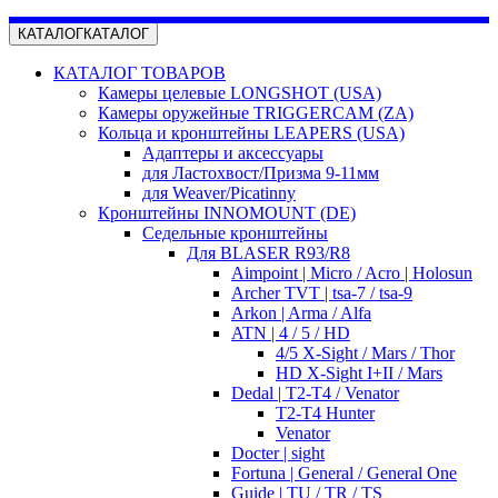
КАТАЛОГ
КАТАЛОГ
КАТАЛОГ ТОВАРОВ
Камеры целевые LONGSHOT (USA)
Камеры оружейные TRIGGERCAM (ZA)
Кольца и кронштейны LEAPERS (USA)
Адаптеры и аксессуары
для Ластохвост/Призма 9-11мм
для Weaver/Picatinny
Кронштейны INNOMOUNT (DE)
Седельные кронштейны
Для BLASER R93/R8
Aimpoint | Micro / Acro | Holosun
Archer TVT | tsa-7 / tsa-9
Arkon | Arma / Alfa
ATN | 4 / 5 / HD
4/5 X-Sight / Mars / Thor
HD X-Sight I+II / Mars
Dedal | T2-T4 / Venator
T2-T4 Hunter
Venator
Docter | sight
Fortuna | General / General One
Guide | TU / TR / TS