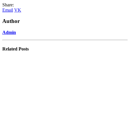
Share:
Email
VK
Author
Admin
Related
Posts