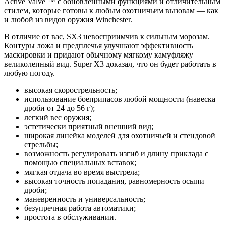
Active Valve ™ с обновленными функциями и отличительным
стилем, которые готовы к любым охотничьим вызовам — как
и любой из видов оружия Winchester.
В отличие от вас, SX3 невосприимчив к сильным морозам.
Контуры ложа и предплечья улучшают эффективность
маскировки и придают обычному мягкому камуфляжу
великолепный вид.
Super X3 доказал, что он будет работать в
любую погоду.
высокая скорострельность;
использование боеприпасов любой мощности (навеска
дроби от 24 до 56 г);
легкий вес оружия;
эстетически приятный внешний вид;
широкая линейка моделей для охотничьей и стендовой
стрельбы;
возможность регулировать изгиб и длину приклада с
помощью специальных вставок;
мягкая отдача во время выстрела;
высокая точность попадания, равномерность осыпи
дроби;
маневренность и универсальность;
безупречная работа автоматики;
простота в обслуживании.