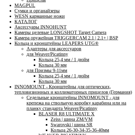
MAGPUL
Сумки и органайзеры
WESN карманные ножи
КАТАЛОГ
Аксессуары INNOHUNT
Камеры целевые LONGSHOT Target Camera
Камера оружейная TRIGGERCAM 2.1 | 2.1+ | BSP
Кольца и кронштейны LEAPERS UTG®
Адаптеры для аксессуаров
для Weaver/Picatinny
Кольца 25,4 мм / 1 дюйм
Кольца 30 мм
для Призмы 9-11мм
Кольца 25,4 мм / 1 дюйм
Кольца 30 мм
INNOMOUNT - Кронштейны для оптических,
тепловизионных и коллиматорных прицелов (Германия)
Седельные кронштейны INNOMOUNT - для
крепежа на ствольную коробку карабина или на
планку стандарта Weaver/Picatinny
BLASER R8 ULTIMATE X
Zeiss | шина ZM/VM
Swarovski | шина SR
Кольца 26-30-34-35-36-40мм