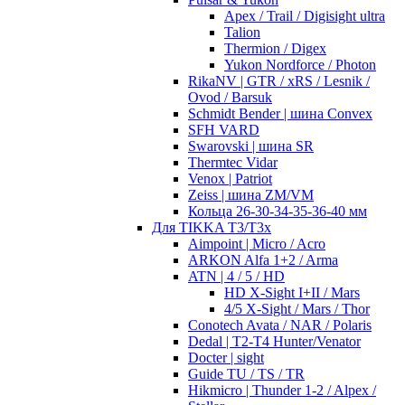
Apex / Trail / Digisight ultra
Talion
Thermion / Digex
Yukon Nordforce / Photon
RikaNV | GTR / xRS / Lesnik /
Ovod / Barsuk
Schmidt Bender | шина Convex
SFH VARD
Swarovski | шина SR
Thermtec Vidar
Venox | Patriot
Zeiss | шина ZM/VM
Кольца 26-30-34-35-36-40 мм
Для TIKKA T3/T3x
Aimpoint | Micro / Acro
ARKON Alfa 1+2 / Arma
ATN | 4 / 5 / HD
HD X-Sight I+II / Mars
4/5 X-Sight / Mars / Thor
Conotech Avata / NAR / Polaris
Dedal | T2-T4 Hunter/Venator
Docter | sight
Guide TU / TS / TR
Hikmicro | Thunder 1-2 / Alpex /