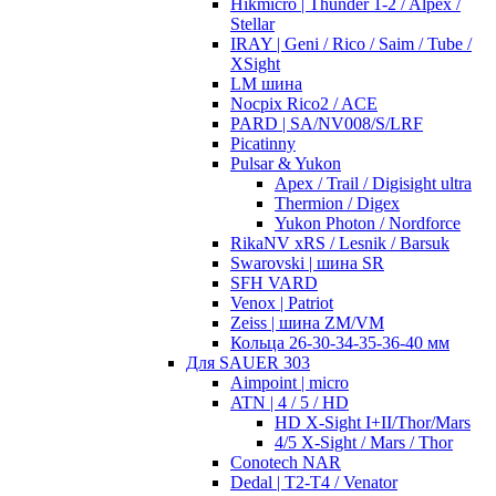
Hikmicro | Thunder 1-2 / Alpex /
Stellar
IRAY | Geni / Rico / Saim / Tube /
XSight
LM шина
Nocpix Rico2 / ACE
PARD | SA/NV008/S/LRF
Picatinny
Pulsar & Yukon
Apex / Trail / Digisight ultra
Thermion / Digex
Yukon Photon / Nordforce
RikaNV xRS / Lesnik / Barsuk
Swarovski | шина SR
SFH VARD
Venox | Patriot
Zeiss | шина ZM/VM
Кольца 26-30-34-35-36-40 мм
Для SAUER 303
Aimpoint | micro
ATN | 4 / 5 / HD
HD X-Sight I+II/Thor/Mars
4/5 X-Sight / Mars / Thor
Conotech NAR
Dedal | T2-T4 / Venator