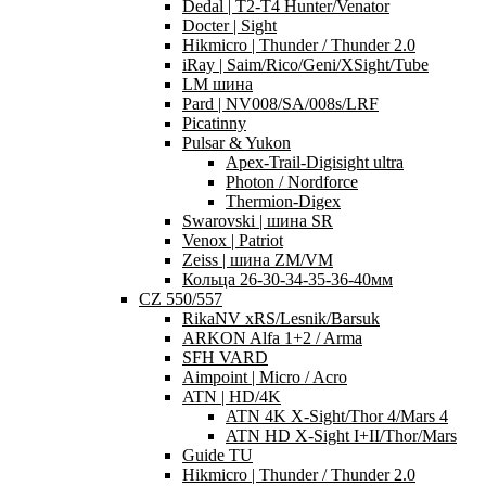
Dedal | T2-T4 Hunter/Venator
Docter | Sight
Hikmicro | Thunder / Thunder 2.0
iRay | Saim/Rico/Geni/XSight/Tube
LM шина
Pard | NV008/SA/008s/LRF
Picatinny
Pulsar & Yukon
Apex-Trail-Digisight ultra
Photon / Nordforce
Thermion-Digex
Swarovski | шина SR
Venox | Patriot
Zeiss | шина ZM/VM
Кольца 26-30-34-35-36-40мм
CZ 550/557
RikaNV xRS/Lesnik/Barsuk
ARKON Alfa 1+2 / Arma
SFH VARD
Aimpoint | Micro / Acro
ATN | HD/4K
ATN 4K X-Sight/Thor 4/Mars 4
ATN HD X-Sight I+II/Thor/Mars
Guide TU
Hikmicro | Thunder / Thunder 2.0