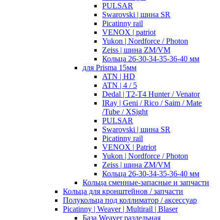
PULSAR
Swarovski | шина SR
Picatinny rail
VENOX | patriot
Yukon | Nordforce / Photon
Zeiss | шина ZM/VM
Кольца 26-30-34-35-36-40 мм
для Prisma 15мм
ATN | HD
ATN | 4 / 5
Dedal | T2-T4 Hunter / Venator
IRay | Geni / Rico / Saim / Mate
/Tube / XSight
PULSAR
Swarovski | шина SR
Picatinny rail
VENOX | Patriot
Yukon | Nordforce / Photon
Zeiss | шина ZM/VM
Кольца 26-30-34-35-36-40 мм
Кольца сменные-запасные и запчасти
Кольца для кронштейнов / запчасти
Полукольца под коллиматор / аксессуар
Picatinny | Weaver | Multirail | Blaser
База Weaver раздельная