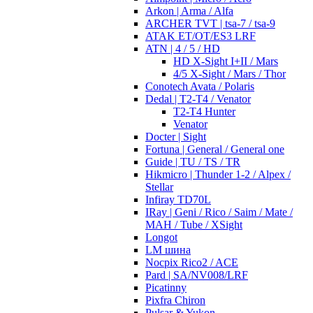
Arkon | Arma / Alfa
ARCHER TVT | tsa-7 / tsa-9
ATAK ET/OT/ES3 LRF
ATN | 4 / 5 / HD
HD X-Sight I+II / Mars
4/5 X-Sight / Mars / Thor
Conotech Avata / Polaris
Dedal | T2-T4 / Venator
T2-T4 Hunter
Venator
Docter | Sight
Fortuna | General / General one
Guide | TU / TS / TR
Hikmicro | Thunder 1-2 / Alpex /
Stellar
Infiray TD70L
IRay | Geni / Rico / Saim / Mate /
MAH / Tube / XSight
Longot
LM шина
Nocpix Rico2 / ACE
Pard | SA/NV008/LRF
Picatinny
Pixfra Chiron
Pulsar & Yukon