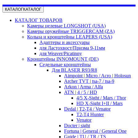
КАТАЛОГ
КАТАЛОГ
КАТАЛОГ ТОВАРОВ
Камеры целевые LONGSHOT (USA)
Камеры оружейные TRIGGERCAM (ZA)
Кольца и кронштейны LEAPERS (USA)
Адаптеры и аксессуары
для Ластохвост/Призма 9-11мм
для Weaver/Picatinny
Кронштейны INNOMOUNT (DE)
Седельные кронштейны
Для BLASER R93/R8
Aimpoint | Micro / Acro | Holosun
Archer TVT | tsa-7 / tsa-9
Arkon | Arma / Alfa
ATN | 4 / 5 / HD
4/5 X-Sight / Mars / Thor
HD X-Sight I+II / Mars
Dedal | T2-T4 / Venator
T2-T4 Hunter
Venator
Docter | sight
Fortuna | General / General One
Guide | TU / TR / TS