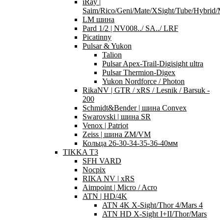
iRay |
Saim/Rico/Geni/Mate/XSight/Tube/Hybri
LM шина
Pard 1/2 | NV008../ SA../ LRF
Picatinny
Pulsar & Yukon
Talion
Pulsar Apex-Trail-Digisight ultra
Pulsar Thermion-Digex
Yukon Nordforce / Photon
RikaNV | GTR / xRS / Lesnik / Barsuk -
200
Schmidt&Bender | шина Convex
Swarovski | шина SR
Venox | Patriot
Zeiss | шина ZM/VM
Кольца 26-30-34-35-36-40мм
TIKKA T3
SFH VARD
Nocpix
RIKA NV | xRS
Aimpoint | Micro / Acro
ATN | HD/4K
ATN 4K X-Sight/Thor 4/Mars 4
ATN HD X-Sight I+II/Thor/Mars