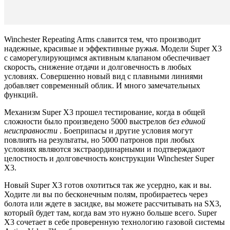
Winchester Repeating Arms славится тем, что производит
надежные, красивые и эффективные ружья.
Модели Super X3
с с
аморегулирующимся активным клапаном обеспечивает
скорость, снижение отдачи и долговечность в любых
условиях.
Совершенно новый вид с плавными линиями
добавляет современный облик.
И много
замечательных
функций.
Механизм Super X3 прошел тестирование, когда в общей
сложности было произведено 5000 выстрелов
без единой
неисправности
.
Боеприпасы и другие условия могут
повлиять на результаты, но 5000 патронов при любых
условиях являются экстраординарными и подтверждают
целостность и долговечность конструкции Winchester Super
X3.
Новый Super X3 готов охотиться так же усердно, как и вы.
Ходите ли вы по бесконечным полям, пробираетесь через
болота или ждете в засидке, вы можете рассчитывать на SX3,
который будет там, когда вам это нужно больше всего.
Super
X3 сочетает в себе проверенную технологию газовой системы