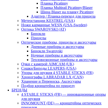
Планка Picatinny
Планка Multirail Picatinny/Blaser
Шина Blaser на планку Picatinny
Адаптер / Планка-переход для прицела
Метеостанции KESTREL (USA)
Ножи карманные WESN (USA-Sweden)
Оптика SWAROVSKI (AT)
Бинокли
Прицелы
Оптические приборы, прицелы и аксессуары
Дневные приборы и аксессуары
Бинокли Swarovski
Ночные приборы и аксессуары
Тепловизионные приборы и аксессуары
Очки с камерой AIMCAM (UK)
Сошки/Биподы LEAPERS (USA)
Упоры для оружия 4 STABLE STICKS (FR)
Хронографы LABRADAR LX (CAN)
Хранение и Переноска, Аксессуары
Подбор кронштейна по прицелу
БРЕНДЫ
4 STABLE STICKS (FR) — инновационные опоры
для оружия
INNOMOUNT (DE) — кронштейны оптических
прицелов