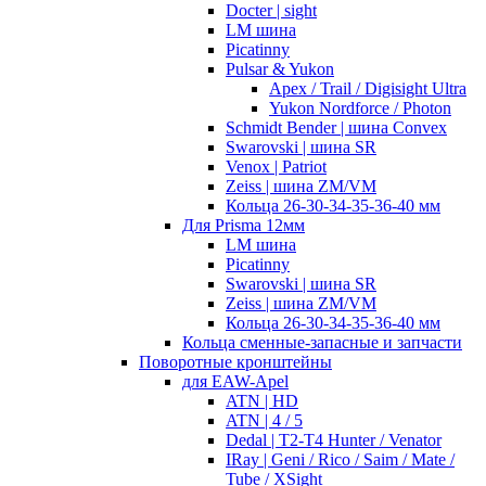
Docter | sight
LM шина
Picatinny
Pulsar & Yukon
Apex / Trail / Digisight Ultra
Yukon Nordforce / Photon
Schmidt Bender | шина Convex
Swarovski | шина SR
Venox | Patriot
Zeiss | шина ZM/VM
Кольца 26-30-34-35-36-40 мм
Для Prisma 12мм
LM шина
Picatinny
Swarovski | шина SR
Zeiss | шина ZM/VM
Кольца 26-30-34-35-36-40 мм
Кольца сменные-запасные и запчасти
Поворотные кронштейны
для EAW-Apel
ATN | HD
ATN | 4 / 5
Dedal | T2-T4 Hunter / Venator
IRay | Geni / Rico / Saim / Mate /
Tube / XSight