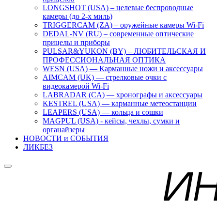
LONGSHOT (USA) – целевые беспроводные
камеры (до 2-х миль)
TRIGGERCAM (ZA) – оружейные камеры Wi-Fi
DEDAL-NV (RU) – современные оптические
прицелы и приборы
PULSAR&YUKON (BY) – ЛЮБИТЕЛЬСКАЯ И
ПРОФЕССИОНАЛЬНАЯ ОПТИКА
WESN (USA) — Карманные ножи и аксессуары
AIMCAM (UK) — стрелковые очки с
видеокамерой Wi-Fi
LABRADAR (CA) — хронографы и аксессуары
KESTREL (USA) — карманные метеостанции
LEAPERS (USA) — кольца и сошки
MAGPUL (USA) - кейсы, чехлы, сумки и
органайзеры
НОВОСТИ и СОБЫТИЯ
ЛИКБЕЗ