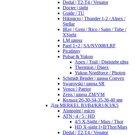
Dedal | T2-T4 / Venator
Docter | sight
Guide | TU
Hikmicro | Thunder 1-2 / Alpex /
Stellar
IRay | Geni / Rico / Saim / Tube /
XSight
LM шина
Pard 1+2 | SA/NV008/LRF
Picatinny
Pulsar & Yukon
Apex / Trail / Digisight ultra
Thermion / Digex
Yukon Nordforce / Photon
Schmidt Bender | шина Convex
Swarovski | шина SR
Venox | Patriot
Zeiss | шина ZM/VM
Кольца 26-30-34-35-36-40 мм
Для MERKEL B3/B4/KR1/K3/K5
Aimpoint | micro
ATN | 4 / 5 / HD
4/5 X-Sight / Mars / Thor
HD X-sight I+II/Thor/Mars
Dedal | T2-T4 / Venator