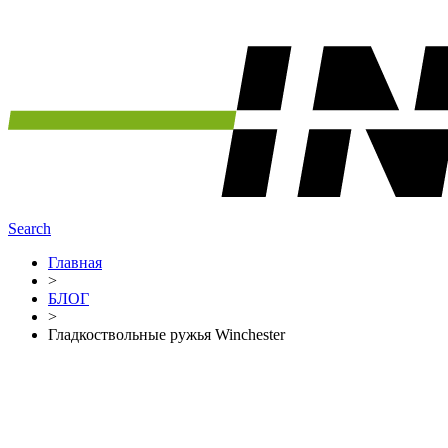
Search
Главная
>
БЛОГ
>
Гладкоствольные ружья Winchester