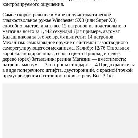
контролируемого ощущения.
Самое скорострельное в мире полу-автоматическое
гладкоствольное ружье Winchester SX3 (или Super X3)
способно выстреливать все 12 патронов из подствольного
магазина всего за 1,442 секунды! Для примера, автомат
Калашникова за это же время выпустит 14 патронов.
Механизм: самозарядное оружие с системой газоотводного
саморегулирующегося механизма. Калибр: 12/76 Ствольная
коробка: анодированная, серого цвета Приклад и цевье:
дерево (орех) Затыльник: резина Магазин — вместимость:
патроны магнум — 3, патроны стандарт — 4 Предохранитель:
в виде поперечного штифта, двусторонний, с красной точкой
предупреждения о готовности к выстрелу Вес: 3.1кг.