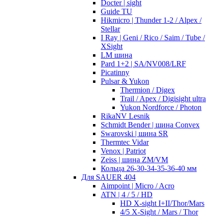
Docter | sight
Guide TU
Hikmicro | Thunder 1-2 / Alpex /
Stellar
I Ray | Geni / Rico / Saim / Tube /
XSight
LM шина
Pard 1+2 | SA/NV008/LRF
Picatinny
Pulsar & Yukon
Thermion / Digex
Trail / Apex / Digisight ultra
Yukon Nordforce / Photon
RikaNV Lesnik
Schmidt Bender | шина Convex
Swarovski | шина SR
Thermtec Vidar
Venox | Patriot
Zeiss | шина ZM/VM
Кольца 26-30-34-35-36-40 мм
Для SAUER 404
Aimpoint | Micro / Acro
ATN | 4 / 5 / HD
HD X-sight I+II/Thor/Mars
4/5 X-Sight / Mars / Thor