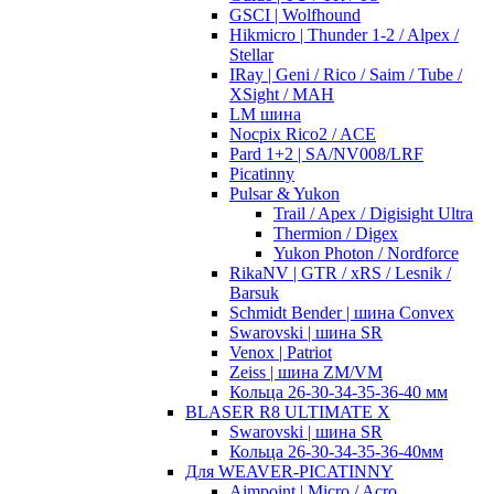
GSCI | Wolfhound
Hikmicro | Thunder 1-2 / Alpex /
Stellar
IRay | Geni / Rico / Saim / Tube /
XSight / MAH
LM шина
Nocpix Rico2 / ACE
Pard 1+2 | SA/NV008/LRF
Picatinny
Pulsar & Yukon
Trail / Apex / Digisight Ultra
Thermion / Digex
Yukon Photon / Nordforce
RikaNV | GTR / xRS / Lesnik /
Barsuk
Schmidt Bender | шина Convex
Swarovski | шина SR
Venox | Patriot
Zeiss | шина ZM/VM
Кольца 26-30-34-35-36-40 мм
BLASER R8 ULTIMATE X
Swarovski | шина SR
Кольца 26-30-34-35-36-40мм
Для WEAVER-PICATINNY
Aimpoint | Micro / Acro