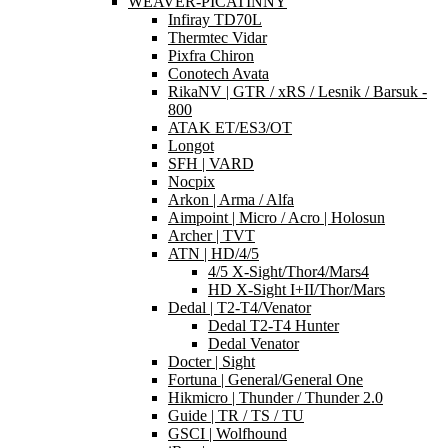
WEAVER-PICATINNY
Infiray TD70L
Thermtec Vidar
Pixfra Chiron
Conotech Avata
RikaNV | GTR / xRS / Lesnik / Barsuk -
800
ATAK ET/ES3/OT
Longot
SFH | VARD
Nocpix
Arkon | Arma / Alfa
Aimpoint | Micro / Acro | Holosun
Archer | TVT
ATN | HD/4/5
4/5 X-Sight/Thor4/Mars4
HD X-Sight I+II/Thor/Mars
Dedal | T2-T4/Venator
Dedal T2-T4 Hunter
Dedal Venator
Docter | Sight
Fortuna | General/General One
Hikmicro | Thunder / Thunder 2.0
Guide | TR / TS / TU
GSCI | Wolfhound