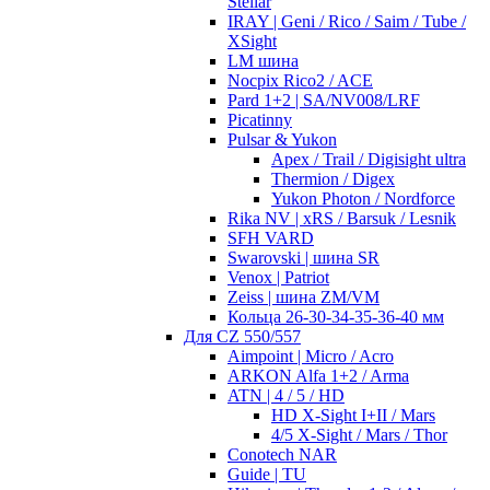
Stellar
IRAY | Geni / Rico / Saim / Tube /
XSight
LM шина
Nocpix Rico2 / ACE
Pard 1+2 | SA/NV008/LRF
Picatinny
Pulsar & Yukon
Apex / Trail / Digisight ultra
Thermion / Digex
Yukon Photon / Nordforce
Rika NV | xRS / Barsuk / Lesnik
SFH VARD
Swarovski | шина SR
Venox | Patriot
Zeiss | шина ZM/VM
Кольца 26-30-34-35-36-40 мм
Для CZ 550/557
Aimpoint | Micro / Acro
ARKON Alfa 1+2 / Arma
ATN | 4 / 5 / HD
HD X-Sight I+II / Mars
4/5 X-Sight / Mars / Thor
Conotech NAR
Guide | TU