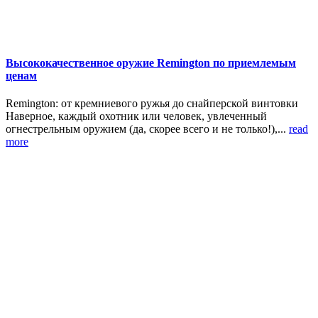
Высококачественное оружие Remington по приемлемым
ценам
Remington: от кремниевого ружья до снайперской винтовки
Наверное, каждый охотник или человек, увлеченный
огнестрельным оружием (да, скорее всего и не только!),...
read
more