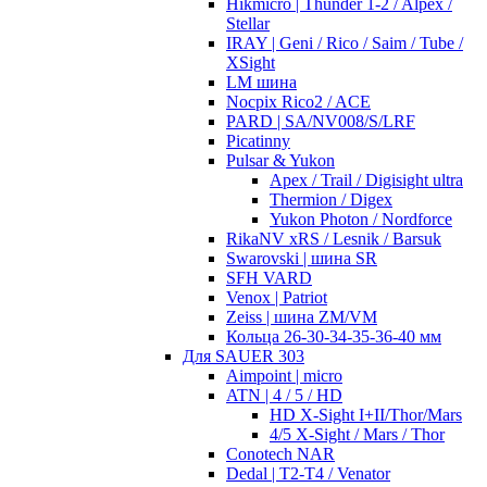
Hikmicro | Thunder 1-2 / Alpex /
Stellar
IRAY | Geni / Rico / Saim / Tube /
XSight
LM шина
Nocpix Rico2 / ACE
PARD | SA/NV008/S/LRF
Picatinny
Pulsar & Yukon
Apex / Trail / Digisight ultra
Thermion / Digex
Yukon Photon / Nordforce
RikaNV xRS / Lesnik / Barsuk
Swarovski | шина SR
SFH VARD
Venox | Patriot
Zeiss | шина ZM/VM
Кольца 26-30-34-35-36-40 мм
Для SAUER 303
Aimpoint | micro
ATN | 4 / 5 / HD
HD X-Sight I+II/Thor/Mars
4/5 X-Sight / Mars / Thor
Conotech NAR
Dedal | T2-T4 / Venator