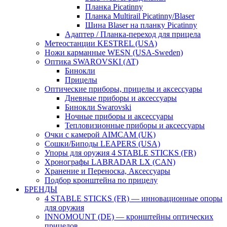
Планка Picatinny
Планка Multirail Picatinny/Blaser
Шина Blaser на планку Picatinny
Адаптер / Планка-переход для прицела
Метеостанции KESTREL (USA)
Ножи карманные WESN (USA-Sweden)
Оптика SWAROVSKI (AT)
Бинокли
Прицелы
Оптические приборы, прицелы и аксессуары
Дневные приборы и аксессуары
Бинокли Swarovski
Ночные приборы и аксессуары
Тепловизионные приборы и аксессуары
Очки с камерой AIMCAM (UK)
Сошки/Биподы LEAPERS (USA)
Упоры для оружия 4 STABLE STICKS (FR)
Хронографы LABRADAR LX (CAN)
Хранение и Переноска, Аксессуары
Подбор кронштейна по прицелу
БРЕНДЫ
4 STABLE STICKS (FR) — инновационные опоры
для оружия
INNOMOUNT (DE) — кронштейны оптических
прицелов