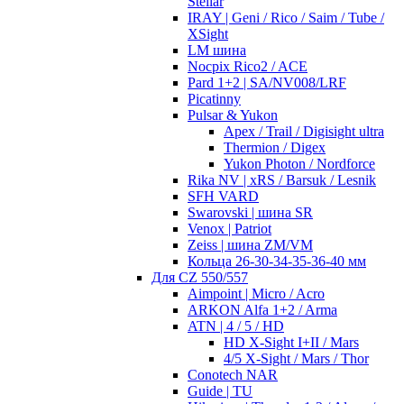
Stellar
IRAY | Geni / Rico / Saim / Tube /
XSight
LM шина
Nocpix Rico2 / ACE
Pard 1+2 | SA/NV008/LRF
Picatinny
Pulsar & Yukon
Apex / Trail / Digisight ultra
Thermion / Digex
Yukon Photon / Nordforce
Rika NV | xRS / Barsuk / Lesnik
SFH VARD
Swarovski | шина SR
Venox | Patriot
Zeiss | шина ZM/VM
Кольца 26-30-34-35-36-40 мм
Для CZ 550/557
Aimpoint | Micro / Acro
ARKON Alfa 1+2 / Arma
ATN | 4 / 5 / HD
HD X-Sight I+II / Mars
4/5 X-Sight / Mars / Thor
Conotech NAR
Guide | TU