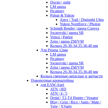
Docter | sight
LM шина
Picatinny
Pulsar & Yukon
Apex / Trail / Digisight Ultra
Yukon Nordforce / Photon
Schmidt Bender | шина Convex
Swarovski | шина SR
Venox | Patriot
Zeiss | шина ZM/VM
Кольца 26-30-34-35-36-40 мм
Для Prisma 12мм
LM шина
Picatinny
Swarovski | шина SR
Zeiss | шина ZM/VM
Кольца 26-30-34-35-36-40 мм
Кольца сменные-запасные и запчасти
Поворотные кронштейны
для EAW-Apel
ATN | HD
ATN | 4 / 5
Dedal | T2-T4 Hunter / Venator
IRay | Geni / Rico / Saim / Mate /
Tube / XSight