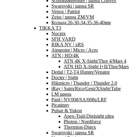
Schmidt&Bender | шина Convex
Swarovski | шина SR
Venox | Patriot
Zeiss | шина ZM/VM
Кольца 26-30-34-35-36-40мм
TIKKA T3
Nocpix
SFH VARD
RIKA NV | xRS
Aimpoint | Micro / Acro
ATN | HD/4K
ATN 4K X-Sight/Thor 4/Mars 4
ATN HD X-Sight I+II/Thor/Mars
Dedal | T2-T4 Hunter/Venator
Docter | Sight
Hikmicro | Thunder / Thunder 2.0
iRay | Saim/Rico/Geni/XSight/Tube
LM шина
Pard | NV008/SA/008s/LRF
Picatinny
Pulsar & Yukon
Apex-Trail-Digisight ultra
Photon / Nordforce
Thermion-Digex
Swarovski | шина SR