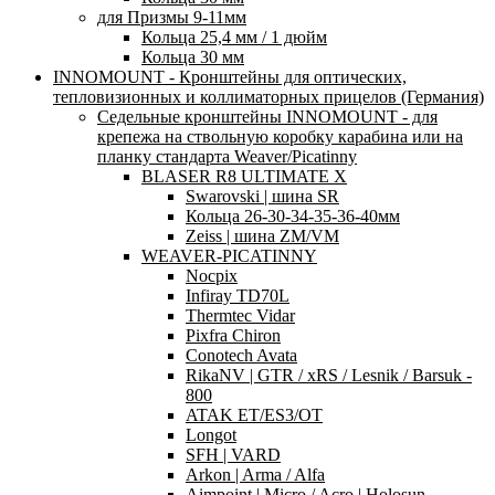
для Призмы 9-11мм
Кольца 25,4 мм / 1 дюйм
Кольца 30 мм
INNOMOUNT - Кронштейны для оптических,
тепловизионных и коллиматорных прицелов (Германия)
Седельные кронштейны INNOMOUNT - для
крепежа на ствольную коробку карабина или на
планку стандарта Weaver/Picatinny
BLASER R8 ULTIMATE X
Swarovski | шина SR
Кольца 26-30-34-35-36-40мм
Zeiss | шина ZM/VM
WEAVER-PICATINNY
Nocpix
Infiray TD70L
Thermtec Vidar
Pixfra Chiron
Conotech Avata
RikaNV | GTR / xRS / Lesnik / Barsuk -
800
ATAK ET/ES3/OT
Longot
SFH | VARD
Arkon | Arma / Alfa
Aimpoint | Micro / Acro | Holosun