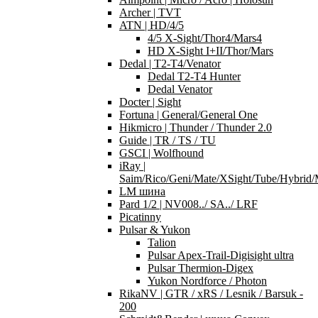
Archer | TVT
ATN | HD/4/5
4/5 X-Sight/Thor4/Mars4
HD X-Sight I+II/Thor/Mars
Dedal | T2-T4/Venator
Dedal T2-T4 Hunter
Dedal Venator
Docter | Sight
Fortuna | General/General One
Hikmicro | Thunder / Thunder 2.0
Guide | TR / TS / TU
GSCI | Wolfhound
iRay |
Saim/Rico/Geni/Mate/XSight/Tube/Hybri
LM шина
Pard 1/2 | NV008../ SA../ LRF
Picatinny
Pulsar & Yukon
Talion
Pulsar Apex-Trail-Digisight ultra
Pulsar Thermion-Digex
Yukon Nordforce / Photon
RikaNV | GTR / xRS / Lesnik / Barsuk -
200