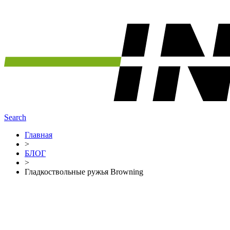
Search
Главная
>
БЛОГ
>
Гладкоствольные ружья Browning