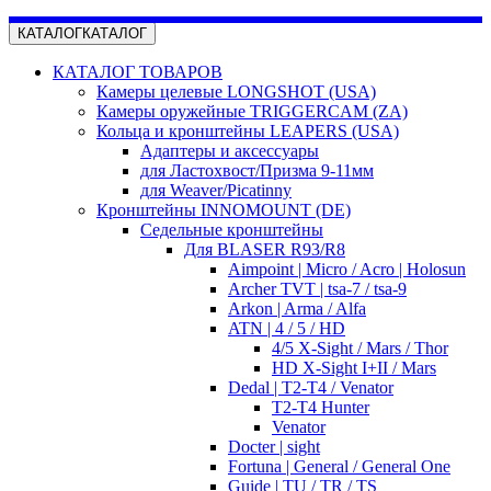
КАТАЛОГ
КАТАЛОГ
КАТАЛОГ ТОВАРОВ
Камеры целевые LONGSHOT (USA)
Камеры оружейные TRIGGERCAM (ZA)
Кольца и кронштейны LEAPERS (USA)
Адаптеры и аксессуары
для Ластохвост/Призма 9-11мм
для Weaver/Picatinny
Кронштейны INNOMOUNT (DE)
Седельные кронштейны
Для BLASER R93/R8
Aimpoint | Micro / Acro | Holosun
Archer TVT | tsa-7 / tsa-9
Arkon | Arma / Alfa
ATN | 4 / 5 / HD
4/5 X-Sight / Mars / Thor
HD X-Sight I+II / Mars
Dedal | T2-T4 / Venator
T2-T4 Hunter
Venator
Docter | sight
Fortuna | General / General One
Guide | TU / TR / TS