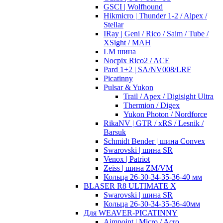
GSCI | Wolfhound
Hikmicro | Thunder 1-2 / Alpex /
Stellar
IRay | Geni / Rico / Saim / Tube /
XSight / MAH
LM шина
Nocpix Rico2 / ACE
Pard 1+2 | SA/NV008/LRF
Picatinny
Pulsar & Yukon
Trail / Apex / Digisight Ultra
Thermion / Digex
Yukon Photon / Nordforce
RikaNV | GTR / xRS / Lesnik /
Barsuk
Schmidt Bender | шина Convex
Swarovski | шина SR
Venox | Patriot
Zeiss | шина ZM/VM
Кольца 26-30-34-35-36-40 мм
BLASER R8 ULTIMATE X
Swarovski | шина SR
Кольца 26-30-34-35-36-40мм
Для WEAVER-PICATINNY
Aimpoint | Micro / Acro