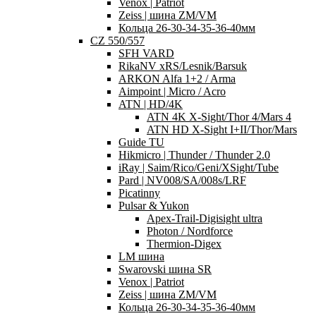
Venox | Patriot
Zeiss | шина ZM/VM
Кольца 26-30-34-35-36-40мм
CZ 550/557
SFH VARD
RikaNV xRS/Lesnik/Barsuk
ARKON Alfa 1+2 / Arma
Aimpoint | Micro / Acro
ATN | HD/4K
ATN 4K X-Sight/Thor 4/Mars 4
ATN HD X-Sight I+II/Thor/Mars
Guide TU
Hikmicro | Thunder / Thunder 2.0
iRay | Saim/Rico/Geni/XSight/Tube
Pard | NV008/SA/008s/LRF
Picatinny
Pulsar & Yukon
Apex-Trail-Digisight ultra
Photon / Nordforce
Thermion-Digex
LM шина
Swarovski шина SR
Venox | Patriot
Zeiss | шина ZM/VM
Кольца 26-30-34-35-36-40мм