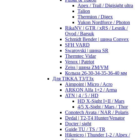
Apex / Trail / Digisight ultra
Talion
Thermion / Digex
Yukon Nordforce / Photon
RikaNV | GTR / xRS / Lesnik /
Ovod / Barsuk
Schmidt Bender | шина Convex
SFH VARD
Swarovski | шина SR
Thermtec Vidar
Venox | Patriot
Zeiss | шина ZM/VM
Кольца 26-30-34-35-36-40 мм
Для TIKKA T3/T3x
Aimpoint | Micro / Acro
ARKON Alfa 1+2 / Arma
ATN | 4 / 5 / HD
HD X-Sight I+II / Mars
4/5 X-Sight / Mars / Thor
Conotech Avata / NAR / Polaris
Dedal | T2-T4 Hunter/Venator
Docter | sight
Guide TU / TS / TR
Hikmicro | Thunder 1-2 / Alpex /