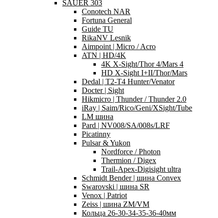
SAUER 303
Conotech NAR
Fortuna General
Guide TU
RikaNV Lesnik
Aimpoint | Micro / Acro
ATN | HD/4K
4K X-Sight/Thor 4/Mars 4
HD X-Sight I+II/Thor/Mars
Dedal | T2-T4 Hunter/Venator
Docter | Sight
Hikmicro | Thunder / Thunder 2.0
iRay | Saim/Rico/Geni/XSight/Tube
LM шина
Pard | NV008/SA/008s/LRF
Picatinny
Pulsar & Yukon
Nordforce / Photon
Thermion / Digex
Trail-Apex-Digisight ultra
Schmidt Bender | шина Convex
Swarovski | шина SR
Venox | Patriot
Zeiss | шина ZM/VM
Кольца 26-30-34-35-36-40мм