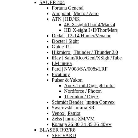
SAUER 404
Fortuna General
Aimpoint | Micro / Acro
ATN | HD/4K
4K X-sight/Thor 4/Mars 4
HD X-sight I+II/Thor/Mars
Dedal | T2-T4 Hunter/Venator
Docter | Sight
Guide TU
Hikmicro | Thunder / Thunder 2.0
iRay | Saim/Rico/Geni/XSight/Tube
LM шина
Pard | NV008/SA/008s/LRF
Picatinny
Pulsar & Yukon
Apex-Trail-Digisight ultra
Nordforce / Photon
Thermion / Digex
Schmidt Bender | шина Convex
Swarovski | шина SR
Venox | Patriot
Zeiss | шина ZM/VM
Кольца 26-30-34-35-36-40мм
BLASER R93/R8
SFH VARD