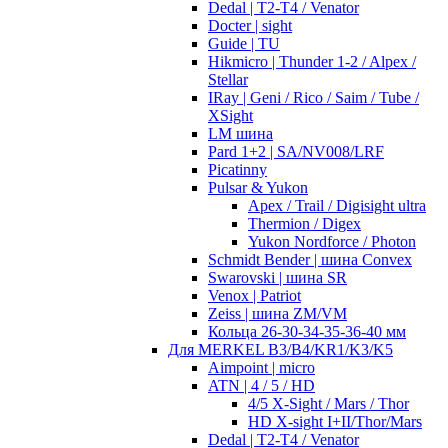
Dedal | T2-T4 / Venator
Docter | sight
Guide | TU
Hikmicro | Thunder 1-2 / Alpex /
Stellar
IRay | Geni / Rico / Saim / Tube /
XSight
LM шина
Pard 1+2 | SA/NV008/LRF
Picatinny
Pulsar & Yukon
Apex / Trail / Digisight ultra
Thermion / Digex
Yukon Nordforce / Photon
Schmidt Bender | шина Convex
Swarovski | шина SR
Venox | Patriot
Zeiss | шина ZM/VM
Кольца 26-30-34-35-36-40 мм
Для MERKEL B3/B4/KR1/K3/K5
Aimpoint | micro
ATN | 4 / 5 / HD
4/5 X-Sight / Mars / Thor
HD X-sight I+II/Thor/Mars
Dedal | T2-T4 / Venator