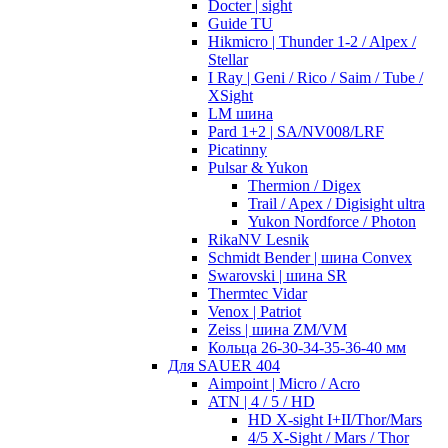
Docter | sight
Guide TU
Hikmicro | Thunder 1-2 / Alpex /
Stellar
I Ray | Geni / Rico / Saim / Tube /
XSight
LM шина
Pard 1+2 | SA/NV008/LRF
Picatinny
Pulsar & Yukon
Thermion / Digex
Trail / Apex / Digisight ultra
Yukon Nordforce / Photon
RikaNV Lesnik
Schmidt Bender | шина Convex
Swarovski | шина SR
Thermtec Vidar
Venox | Patriot
Zeiss | шина ZM/VM
Кольца 26-30-34-35-36-40 мм
Для SAUER 404
Aimpoint | Micro / Acro
ATN | 4 / 5 / HD
HD X-sight I+II/Thor/Mars
4/5 X-Sight / Mars / Thor