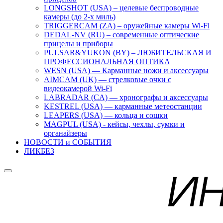
LONGSHOT (USA) – целевые беспроводные
камеры (до 2-х миль)
TRIGGERCAM (ZA) – оружейные камеры Wi-Fi
DEDAL-NV (RU) – современные оптические
прицелы и приборы
PULSAR&YUKON (BY) – ЛЮБИТЕЛЬСКАЯ И
ПРОФЕССИОНАЛЬНАЯ ОПТИКА
WESN (USA) — Карманные ножи и аксессуары
AIMCAM (UK) — стрелковые очки с
видеокамерой Wi-Fi
LABRADAR (CA) — хронографы и аксессуары
KESTREL (USA) — карманные метеостанции
LEAPERS (USA) — кольца и сошки
MAGPUL (USA) - кейсы, чехлы, сумки и
органайзеры
НОВОСТИ и СОБЫТИЯ
ЛИКБЕЗ