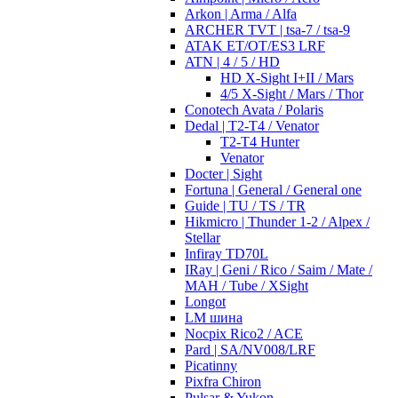
Arkon | Arma / Alfa
ARCHER TVT | tsa-7 / tsa-9
ATAK ET/OT/ES3 LRF
ATN | 4 / 5 / HD
HD X-Sight I+II / Mars
4/5 X-Sight / Mars / Thor
Conotech Avata / Polaris
Dedal | T2-T4 / Venator
T2-T4 Hunter
Venator
Docter | Sight
Fortuna | General / General one
Guide | TU / TS / TR
Hikmicro | Thunder 1-2 / Alpex /
Stellar
Infiray TD70L
IRay | Geni / Rico / Saim / Mate /
MAH / Tube / XSight
Longot
LM шина
Nocpix Rico2 / ACE
Pard | SA/NV008/LRF
Picatinny
Pixfra Chiron
Pulsar & Yukon