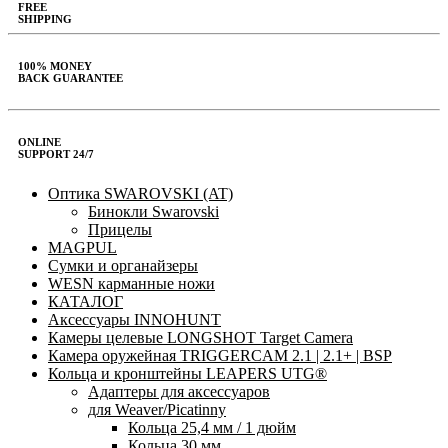
FREE
SHIPPING
100% MONEY
BACK GUARANTEE
ONLINE
SUPPORT 24/7
Оптика SWAROVSKI (AT)
Бинокли Swarovski
Прицелы
MAGPUL
Сумки и органайзеры
WESN карманные ножи
КАТАЛОГ
Аксессуары INNOHUNT
Камеры целевые LONGSHOT Target Camera
Камера оружейная TRIGGERCAM 2.1 | 2.1+ | BSP
Кольца и кронштейны LEAPERS UTG®
Адаптеры для аксессуаров
для Weaver/Picatinny
Кольца 25,4 мм / 1 дюйм
Кольца 30 мм