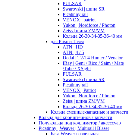
PULSAR
Swarovski | шина SR
Picatinny rail
VENOX | patriot
Yukon | Nordforce / Photon
Zeiss | шина ZM/VM
Кольца 26-30-34-35-36-40 мм
для Prisma 15мм
ATN | HD
ATN | 4 / 5
Dedal | T2-T4 Hunter / Venator
IRay | Geni / Rico / Saim / Mate
/Tube / XSight
PULSAR
Swarovski | шина SR
Picatinny rail
VENOX | Patriot
Yukon | Nordforce / Photon
Zeiss | шина ZM/VM
Кольца 26-30-34-35-36-40 мм
Кольца сменные-запасные и запчасти
Кольца для кронштейнов / запчасти
Полукольца под коллиматор / аксессуар
Picatinny | Weaver | Multirail | Blaser
База Weaver раздельная